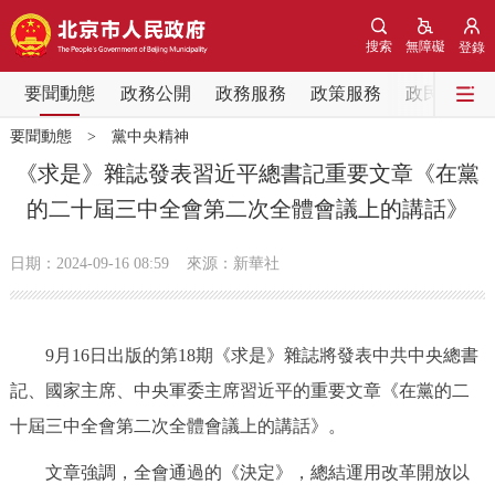
網站地圖
搜索
無障礙
登錄
要聞動態
要聞動態
政務公開
政務服務
政策服務
政民互動
要聞動態
>
黨中央精神
黨中央精神
國務院資訊
中央部委動態
《求是》雜誌發表習近平總書記重要文章《在黨
的二十屆三中全會第二次全體會議上的講話》
北京要聞
會議資訊
部門動態
日期：2024-09-16 08:59
來源：新華社
各區熱點
政務公開
9月16日出版的第18期《求是》雜誌將發表中共中央總書
記、國家主席、中央軍委主席習近平的重要文章《在黨的二
市領導
機構職能
政策服務
十屆三中全會第二次全體會議上的講話》。
政策兌現
政策解讀
回應關切
文章強調，全會通過的《決定》，總結運用改革開放以