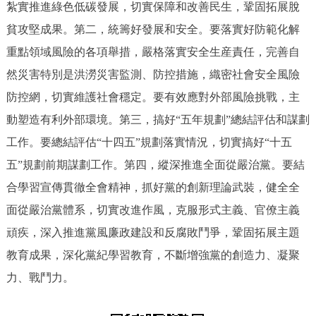
紮實推進綠色低碳發展，切實保障和改善民生，鞏固拓展脫
貧攻堅成果。第二，統籌好發展和安全。要落實好防範化解
重點領域風險的各項舉措，嚴格落實安全生産責任，完善自
然災害特別是洪澇災害監測、防控措施，織密社會安全風險
防控網，切實維護社會穩定。要有效應對外部風險挑戰，主
動塑造有利外部環境。第三，搞好“五年規劃”總結評估和謀劃
工作。要總結評估“十四五”規劃落實情況，切實搞好“十五
五”規劃前期謀劃工作。第四，縱深推進全面從嚴治黨。要結
合學習宣傳貫徹全會精神，抓好黨的創新理論武裝，健全全
面從嚴治黨體系，切實改進作風，克服形式主義、官僚主義
頑疾，深入推進黨風廉政建設和反腐敗鬥爭，鞏固拓展主題
教育成果，深化黨紀學習教育，不斷增強黨的創造力、凝聚
力、戰鬥力。