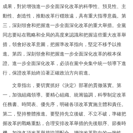
走進北京
成果，對於增強進一步全面深化改革的科學性、預見性、主
動性、創造性，推動改革行穩致遠，具有重大指導意義。第
北京概況
十六區概覽
人文北京
三，深刻領會和把握進一步全面深化改革的重大舉措。全黨
同志要站在戰略和全局的高度來認識和把握這些重大改革舉
綠色北京
圖説北京
視頻北京
措，領會好改革意圖，把握準改革指向，堅定不移予以推
多語種
進。第四，深刻領會和把握進一步全面深化改革的根本保
證。進一步全面深化改革，必須在黨中央集中統一領導下進
ENGLISH
한국어
日本語
行，保證改革始終沿著正確政治方向前進。
DEUTSCH
FRANÇAIS
РУССКИЙ ЯЗЫК
文章指出，要切實抓好《決定》部署的貫徹落實。第
一，加強組織領導。要精心組織、統籌協調，科學制定改革
ESPAÑOL
PORTUGUÊS
العربية
任務書、時間表、優先序，明確各項改革實施主體和責任。
第二，堅持整體推進。要堅持先立後破、不立不破，準確把
ITALIANO
握改革的戰略重點，合理安排改革舉措的先後順序、節奏時
機，加強各項改革舉措協調配合，增強改革取向的一致性，