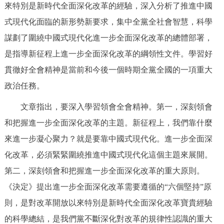
來特別是新時代全面深化改革的經驗，深入分析了推進中國
決策公開
專題公開
式現代化面臨的新形勢新要求，集中全黨全社會智慧，科學
政務服務
謀劃了圍繞中國式現代化進一步全面深化改革的總體部署，
是指導新征程上進一步全面深化改革的綱領性文件。學習好
個人服務
法人服務
部門服務
貫徹好全會精神是當前和今後一個時期全黨全國的一項重大
政治任務。
便民服務
利企服務
投資項目
文章指出，要深入學習領會全會精神。第一，深刻領會
和把握進一步全面深化改革的主題。新征程上，我們靠什麼
仲介服務
陽光政務
來進一步凝心聚力？就是要靠中國式現代化。進一步全面深
政民互動
化改革，必須緊緊圍繞推進中國式現代化這個主題來展開。
第二，深刻領會和把握進一步全面深化改革的重大原則。
12345網上接訴即辦
我要諮詢
我要建議
《決定》提出進一步全面深化改革需要遵循的“六個堅持”原
則，是對改革開放以來特別是新時代全面深化改革寶貴經驗
參與調查
線上訪談
圖説互動
的科學總結，是我們黨不斷深化對改革的規律性認識的重大