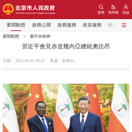
網站地圖
搜索
無障礙
登錄
要聞動態
要聞動態
政務公開
政務服務
政策服務
政民互動
要聞動態
>
黨中央精神
黨中央精神
國務院資訊
中央部委動態
習近平會見赤道幾內亞總統奧比昂
北京要聞
會議資訊
部門動態
日期：2024-09-05 08:47
來源：新華社
各區熱點
政務公開
市領導
機構職能
政策服務
政策兌現
政策解讀
回應關切