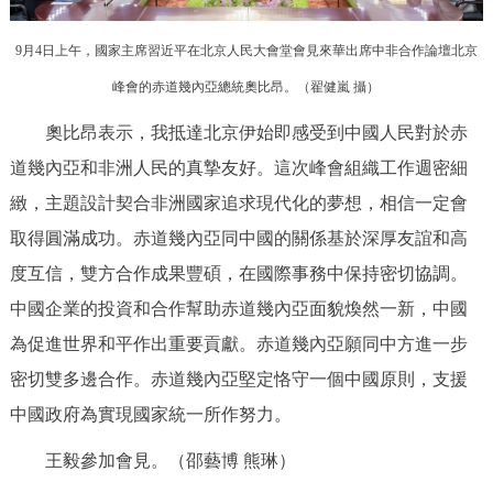
回到頂部
9月4日上午，國家主席習近平在北京人民大會堂會見來華出席中非合作論壇北京
峰會的赤道幾內亞總統奧比昂。（
翟健嵐 攝
）
奧比昂表示，我抵達北京伊始即感受到中國人民對於赤
道幾內亞和非洲人民的真摯友好。這次峰會組織工作週密細
緻，主題設計契合非洲國家追求現代化的夢想，相信一定會
取得圓滿成功。赤道幾內亞同中國的關係基於深厚友誼和高
度互信，雙方合作成果豐碩，在國際事務中保持密切協調。
中國企業的投資和合作幫助赤道幾內亞面貌煥然一新，中國
為促進世界和平作出重要貢獻。赤道幾內亞願同中方進一步
密切雙多邊合作。赤道幾內亞堅定恪守一個中國原則，支援
中國政府為實現國家統一所作努力。
王毅參加會見。
（邵藝博 熊琳）