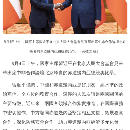
決策公開
專題公開
政務服務
個人服務
法人服務
部門服務
9月4日上午，國家主席習近平在北京人民大會堂會見來華出席中非合作論壇北京
峰會的赤道幾內亞總統奧比昂。（
黃敬文 攝
）
便民服務
利企服務
投資項目
9月4日上午，國家主席習近平在北京人民大會堂會見來
仲介服務
陽光政務
華出席中非合作論壇北京峰會的赤道幾內亞總統奧比昂。
習近平強調，中國和赤道幾內亞是好朋友。高水準的政
政民互動
治互信、全方位的務實合作、深厚的人民友誼是兩國關係的
12345網上接訴即辦
我要諮詢
我要建議
主要特徵。近年來，兩國各領域合作紮實推進，在國際事務
中密切協作。中方願同赤道幾內亞堅定相互支援，拓展務實
參與調查
線上訪談
圖説互動
合作，深化防務安全合作，助力赤道幾內亞經濟多元化發