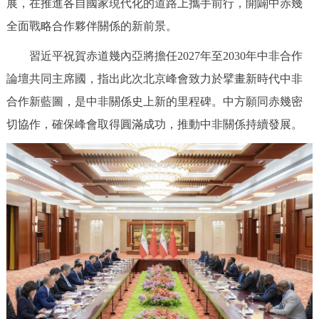
展，在推進各自國家現代化的道路上攜手前行，開闢中赤幾
走進北京
全面戰略合作夥伴關係的新前景。
北京概況
十六區概覽
人文北京
習近平祝賀赤道幾內亞將擔任2027年至2030年中非合作
論壇共同主席國，指出此次北京峰會致力於擘畫新時代中非
綠色北京
圖説北京
視頻北京
合作新藍圖，是中非關係史上新的里程碑。中方願同赤幾密
多語種
切協作，確保峰會取得圓滿成功，推動中非關係持續發展。
ENGLISH
한국어
日本語
DEUTSCH
FRANÇAIS
РУССКИЙ ЯЗЫК
ESPAÑOL
PORTUGUÊS
العربية
ITALIANO