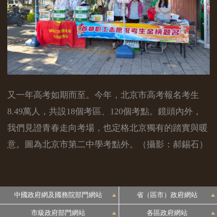
又一年高考如期而至。今年，北京市高考報名考生
8.49萬人，共設18個考區、120個考點。鏡頭內外，
8
我們見證青春走向考場，也定格北京獨有的踏實與暖
意。圖為北京市第二中學考點外。（攝影：郝錫石）
中國政府網及國務院部門網站
省（區市）政府網站
市級政府部門網站
各區政府網站