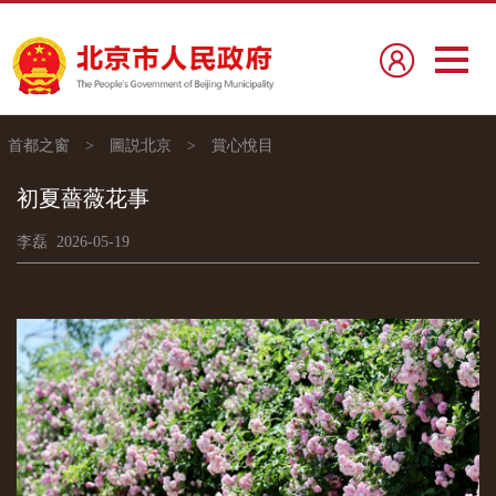
首都之窗
>
圖説北京
>
賞心悅目
初夏薔薇花事
李磊 2026-05-19