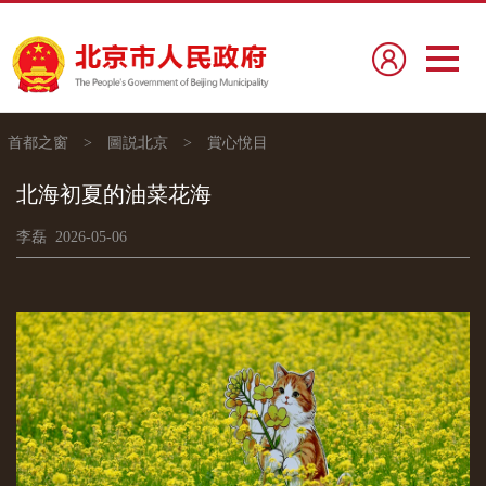
首都之窗
>
圖説北京
>
賞心悅目
北海初夏的油菜花海
李磊 2026-05-06