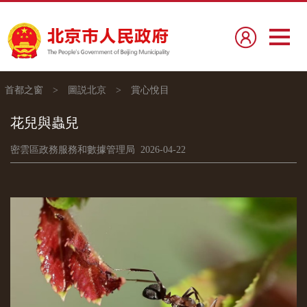
首都之窗
>
圖説北京
>
賞心悅目
花兒與蟲兒
密雲區政務服務和數據管理局 2026-04-22