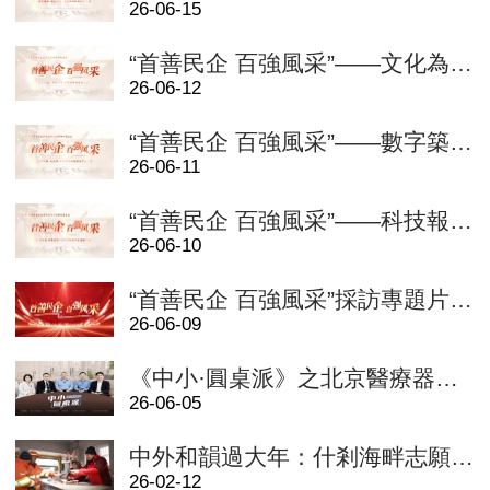
26-06-15
“首善民企 百強風采”——文化為魂，科技為翼：華熙國際的民族自信之路
26-06-12
“首善民企 百強風采”——數字築基，AI向實：東華軟體的新質生産力之路
26-06-11
“首善民企 百強風采”——科技報國，創新同頻：聯想控股的産業強國之路
26-06-10
“首善民企 百強風采”採訪專題片即將上線！另附2026北京民營企業百強申報指南
26-06-09
《中小·圓桌派》之北京醫療器械成果轉化的創新之路——從“實驗室”到“手術室”
26-06-05
中外和韻過大年：什剎海畔志願者“洋”大爺暖心過新春
26-02-12