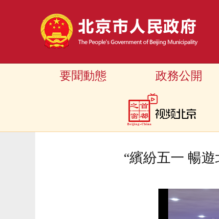
要聞動態
政務公開
“繽紛五一 暢遊