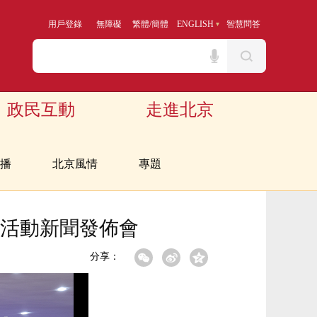
用戶登錄
無障礙
繁體
/
簡體
ENGLISH
智慧問答
政民互動
走進北京
播
北京風情
專題
系列活動新聞發佈會
分享：