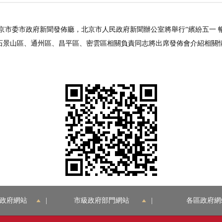
在北京市委市政府新聞發佈廳，北京市人民政府新聞辦公室將舉行“繽紛五一 暢遊
石景山區、通州區、昌平區、密雲區相關負責同志將出席發佈會介紹相關
政府網站
|
市級政府部門網站
|
各區政府網