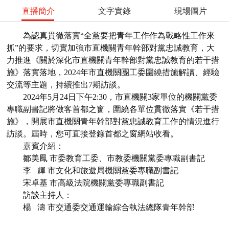
直播簡介
文字實錄
現場圖片
為認真貫徹落實“全黨要把青年工作作為戰略性工作來
抓”的要求，切實加強市直機關青年幹部對黨忠誠教育，大
力推進《關於深化市直機關青年幹部對黨忠誠教育的若干措
施》落實落地，2024年市直機關團工委圍繞措施解讀、經驗
交流等主題，持續推出7期訪談。
2024年5月24日下午2:30，市直機關3家單位的機關黨委
專職副書記將做客首都之窗，圍繞各單位貫徹落實《若干措
施》，開展市直機關青年幹部對黨忠誠教育工作的情況進行
訪談。屆時，您可直接登錄首都之窗網站收看。
嘉賓介紹：
鄒美鳳 市委教育工委、市教委機關黨委專職副書記
李 輝 市文化和旅遊局機關黨委專職副書記
宋卓基 市高級法院機關黨委專職副書記
訪談主持人：
楊 濤 市交通委交通運輸綜合執法總隊青年幹部