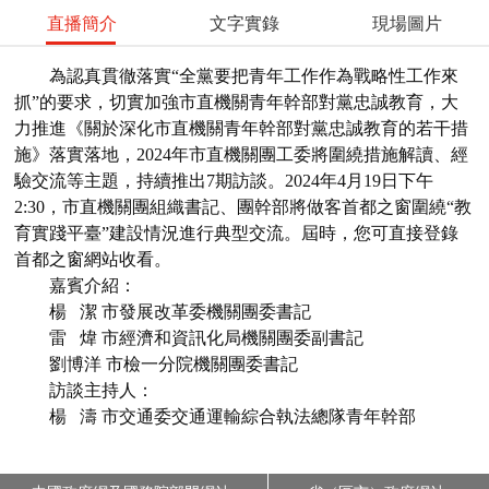
直播簡介
文字實錄
現場圖片
為認真貫徹落實“全黨要把青年工作作為戰略性工作來
抓”的要求，切實加強市直機關青年幹部對黨忠誠教育，大
力推進《關於深化市直機關青年幹部對黨忠誠教育的若干措
施》落實落地，2024年市直機關團工委將圍繞措施解讀、經
驗交流等主題，持續推出7期訪談。2024年4月19日下午
2:30，市直機關團組織書記、團幹部將做客首都之窗圍繞“教
育實踐平臺”建設情況進行典型交流。屆時，您可直接登錄
首都之窗網站收看。
嘉賓介紹：
楊 潔 市發展改革委機關團委書記
雷 煒 市經濟和資訊化局機關團委副書記
劉博洋 市檢一分院機關團委書記
訪談主持人：
楊 濤 市交通委交通運輸綜合執法總隊青年幹部