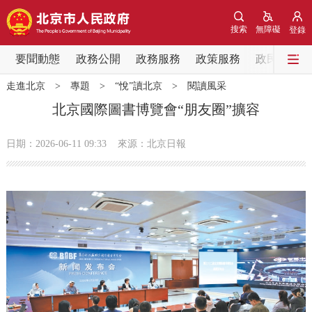
網站地圖
搜索
無障礙
登錄
要聞動態
要聞動態
政務公開
政務服務
政策服務
政民互動
走進北京
>
專題
>
“悅”讀北京
>
閱讀風采
黨中央精神
國務院資訊
中央部委動態
北京國際圖書博覽會“朋友圈”擴容
北京要聞
會議資訊
部門動態
日期：2026-06-11 09:33
來源：北京日報
各區熱點
政務公開
市領導
機構職能
政策服務
政策兌現
政策解讀
回應關切