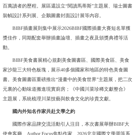
百萬讀者的歷程。展區還設立“閱讀馬蒂斯”主題展、瑞士圖書
裝幀設計系列展、企鵝圖書封面設計展等內容。
BIBF插畫展則集中展示2026BIBF國際插畫大賽短名單獲
獎佳作，同期配套舉辦插畫論壇、插畫之夜及頒獎典禮等活
動。
BIBF美食書展精心規劃美食圖書區、國際美食區、美食
家沙龍三大特色板塊，展示40多個國家和地區的特色美食圖
書。美食圖書區重磅推出“漫畫中的美食世界”主題展，把二次
元裏的心動味道搬進現實廚房；《中國川菜珍稀文獻整合》
主題展，系統梳理川菜技藝與飲食文化的珍貴文獻。
國內外知名作家共赴文學之約
國際作家品牌交流活動引人注目，本次書展舉辦BIBF大
使會客廳、Author Focus焦點作家、2026北京國際文學周等系