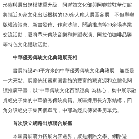
形態與展出規模雙重升級。阿聯酋文化部與阿聯酋駐華使館
回到頂部
將攜近30家文化出版機構的120余人龐大展團參展，不但舉辦
版權洽談會、新書發佈、作家沙龍、閱讀推廣等20余場專業
交流活動，還將帶來傳統音樂和舞蹈表演、阿拉伯咖啡品鑒
等特色文化體驗活動。
中華優秀傳統文化典籍展亮相
書展特設450平方米的中華優秀傳統文化典籍展，無疑是
一大亮點。展覽依託國家圖書館的豐富館藏資源和立體化閱
讀推廣平臺，以“中華傳統文化百部經典”為核心，集中展示融
貫經史子集的中華優秀傳統典籍。展區採用長方形結構，四
角分設經史子集四個單元，中部為經典傳習書房單元。
首次設立網路出版聯合展臺
本屆書展著力拓展內容邊界，聚焦網路文學、網路遊