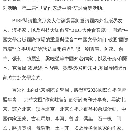
列活動、第二屆“世界作家話中國”研討會等活動。
BIBF閱讀推廣形象大使劉震雲將邀請國內外出版界友
人、漢學家，以及科技大咖做客“BIBF大使會客廳”，圍繞“中
國文學出版國際市場的重量與聲音”“中國文學如何‘破圈’國際
市場”“文學與AI”等話題展開跨界對談。劉震雲、阿來、余
華、張莉、趙麗宏、梁曉聲等中國知名作家，以及蒂姆·利爾
本、克萊爾-露易絲·本內特、賽義德·莫哈末·扎基爾等國際作
家將共赴文學之約。
首次推出的北京國際文學周，將舉辦2026國際文學院聯
盟年會、“京華文匯”作家駐留計劃研討會和分享會、尋訪北
京、譯介北京、讀享北京、北京文學之夜等40余場活動。中
國作家王蒙、吉狄馬加、李洱、曾哲、喬葉、石一楓、阿
乙，將與英國、俄羅斯、土耳其、埃及等多個國家的作家、