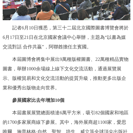
決策公開
專題公開
政務服務
記者6月10日獲悉，第三十二屆北京國際圖書博覽會將於
6月17日至21日在北京國家會議中心舉辦，主題為“以書為媒
個人服務
法人服務
部門服務
交流對話 合作共贏”，阿聯酋擔任主賓國。
便民服務
利企服務
投資項目
本屆圖博會將集中展出9萬種版權圖書、22萬種精品實物
圖書，舉辦1000余場線上線下文化交流活動，通過展覽展
仲介服務
陽光政務
示、版權貿易和文化交流活動的提質升級，推動更多出版企
業和優秀出版物走向世界。
政民互動
參展國家比去年增加10個
12345網上接訴即辦
我要諮詢
我要建議
本屆書展展覽總面積達6萬平方米，吸引82個國家和地區
參與調查
線上訪談
圖説互動
的1700多家展商線下參展。其中，海外展商超1100家，愛思
唯爾、施普林格·自然、聖智、培生、威立等全球頂尖出版社