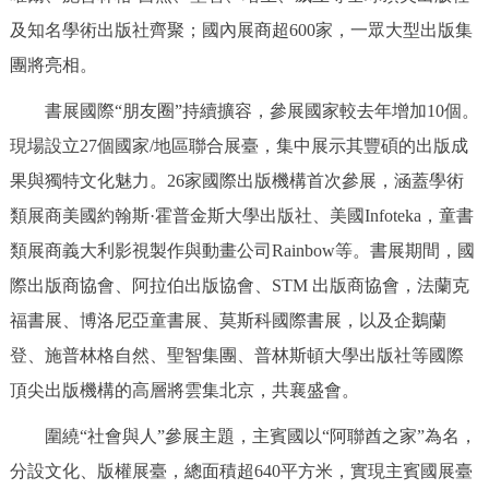
走進北京
及知名學術出版社齊聚；國內展商超600家，一眾大型出版集
團將亮相。
北京概況
十六區概覽
人文北京
書展國際“朋友圈”持續擴容，參展國家較去年增加10個。
綠色北京
圖説北京
視頻北京
現場設立27個國家/地區聯合展臺，集中展示其豐碩的出版成
果與獨特文化魅力。26家國際出版機構首次參展，涵蓋學術
多語種
類展商美國約翰斯·霍普金斯大學出版社、美國Infoteka，童書
ENGLISH
한국어
日本語
類展商義大利影視製作與動畫公司Rainbow等。書展期間，國
際出版商協會、阿拉伯出版協會、STM 出版商協會，法蘭克
DEUTSCH
FRANÇAIS
РУССКИЙ ЯЗЫК
福書展、博洛尼亞童書展、莫斯科國際書展，以及企鵝蘭
登、施普林格自然、聖智集團、普林斯頓大學出版社等國際
ESPAÑOL
PORTUGUÊS
العربية
頂尖出版機構的高層將雲集北京，共襄盛會。
ITALIANO
圍繞“社會與人”參展主題，主賓國以“阿聯酋之家”為名，
分設文化、版權展臺，總面積超640平方米，實現主賓國展臺