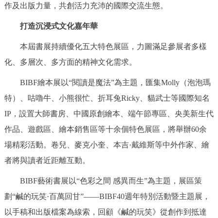
作及出版力量，共創活力充沛的國際交流生態。
打造沉浸式文化嘉年華
本屆書展持續優化五大特色展區，力圖滿足參展者多樣
化、多層次、多方面的精神文化需求。
BIBF繪本展以“閱讀是魔法”為主題，匯集Molly（泡泡瑪
特）、咕嚕牛、小熊很忙、折耳兔Ricky、貓武士等國際知名
IP，設置大師書房、中國原創繪本、端午節專區、央美新生代
作品、遊戲區、繪本銷售區等十余個特色展區，將舉辦60余
場精彩活動。卷兒、麥克小奎、本吉·戴維斯等中外作家、繪
者將與讀者近距離互動。
BIBF藝術書展以“色彩之間 感異而生”為主題，展區策
劃“鹹的玩笑·百萬回甘”——BIBF40週年特別活動暨主題展，
以手稿和出版檔案為線索，回顧《鹹的玩笑》從創作到抵達