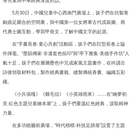
導兒童與中華經典深度對話。
決策公開
專題公開
5月30日，中國兒童中心西南門廣場上，孩子們在仿製青
政務服務
銅鼎足圍合的空間裏，與中國第一位女將軍古代戎裝圖、商
代勇士圖互動，學寫甲骨文，了解中國文字的起源。
個人服務
法人服務
部門服務
在“手書長卷·童心共創”活動區，孩子們在巨型長卷上協
作揮毫。“墨韻傳家·非遺套色拓印”與“亭下雅集·美德手作坊”人
便民服務
利企服務
投資項目
氣十足，孩子們在層層疊色中完成家風主題畫作，在吟誦古
詩後領取材料包，製作經典書籤、縫製傳統香囊、編織五彩
仲介服務
陽光政務
繩。
政民互動
《小兵張嘎》《雞毛信》《小英雄雨來》……在“繪夢初
12345網上接訴即辦
我要諮詢
我要建議
見·紅色主題兒童繪本展”上，孩子們重溫紅色經典，汲取精神
力量。
參與調查
線上訪談
圖説互動
在多功能廳前廣場，“時代楷模·科技足跡屋”設置了主題