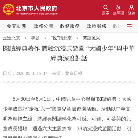
網站地圖
搜索
無障礙
登錄
要聞動態
要聞動態
政務公開
政務服務
政策服務
政民互動
走進北京
>
專題
>
“悅”讀北京
>
閱讀風采
黨中央精神
國務院資訊
中央部委動態
閱讀經典著作 體驗沉浸式遊園 “大國少年”與中華
經典深度對話
北京要聞
會議資訊
部門動態
日期：2026-05-31 09:37
來源：北京日報
各區熱點
政務公開
5月30日至6月1日，中國兒童中心舉辦“閱讀經典：大國
少年成長記”慶祝“六一”國際兒童節遊園活動。活動以中華文
市領導
機構職能
政策服務
明為精神主線，將經典閱讀轉化為可感、可觸、可參與的兒
政策兌現
政策解讀
回應關切
童成長體驗，通過六大主題篇章、33項沉浸式遊園活動，引