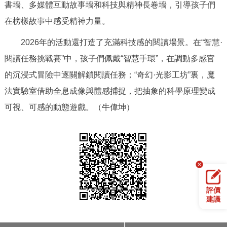
走進北京
書墻、多媒體互動故事墻和科技與精神長卷墻，引導孩子們
在榜樣故事中感受精神力量。
北京概況
十六區概覽
人文北京
2026年的活動還打造了充滿科技感的閱讀場景。在“智慧·
閱讀任務挑戰賽”中，孩子們佩戴“智慧手環”，在調動多感官
綠色北京
圖説北京
視頻北京
的沉浸式冒險中逐關解鎖閱讀任務；“奇幻·光影工坊”裏，魔
多語種
法實驗室借助全息成像與體感捕捉，把抽象的科學原理變成
可視、可感的動態遊戲。（牛偉坤）
ENGLISH
한국어
日本語
DEUTSCH
FRANÇAIS
РУССКИЙ ЯЗЫК
ESPAÑOL
PORTUGUÊS
العربية
評價
建議
ITALIANO