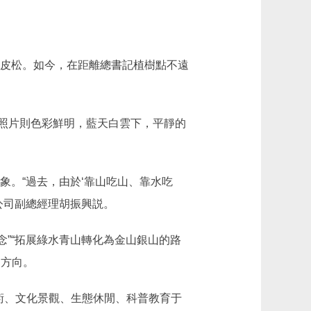
皮松。如今，在距離總書記植樹點不遠
照片則色彩鮮明，藍天白雲下，平靜的
。“過去，由於‘靠山吃山、靠水吃
公司副總經理胡振興説。
”“拓展綠水青山轉化為金山銀山的路
明方向。
術、文化景觀、生態休閒、科普教育于