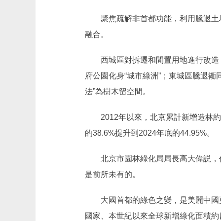
聚焦疏解非首都功能，利用騰退土地
融合。
西城區對拆遷和閒置用地進行改造，打
府公園化身“城市綠洲”；東城區騰退
法”為樹木留空間。
2012年以來，北京累計新增造林約2
的38.6%提升到2024年底的44.95%。
北京市園林綠化局局長高大偉説，作
是前所未有的。
大國首都的綠色之變，是美麗中國更加
國家、本世紀以來全球新增綠化面積約