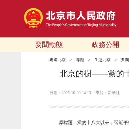
要聞動態
政務公開
走進北京
>
專題
>
生態北京
>
要聞
北京的樹——黨的十
日期：2025-10-09 14:13
來源：新華社
原標題：黨的十八大以來，習近平總書