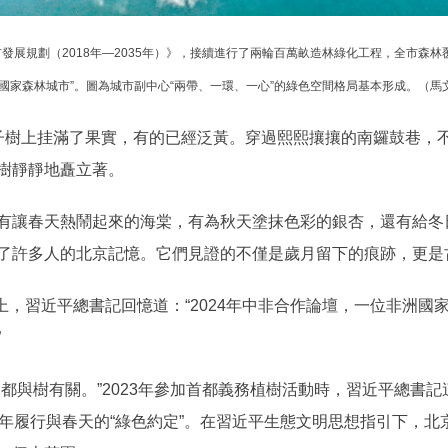
規劃（2018年—2035年）》，接續進行了兩輪百萬畝造林綠化工程，全市森林覆蓋
“國家森林城市”。圖為城市副中心“兩帶、一環、一心”的綠色空間格局基本形成。（馬
樹上挂滿了果實，有的已經泛黃。穿過熙熙攘攘的南鑼鼓巷，不
樹靜靜地矗立著。
讓春天熱鬧起來的海棠，有為秋天塗抹色彩的銀杏，還有給冬
了許多人的北京記憶。它們見證的不僅是歲月留下的痕跡，更是
上，習近平總書記回憶道：“2024年中非合作論壇，一位非洲國
”
與樹有關。”2023年參加首都義務植樹活動時，習近平總書記
年年履行與春天的“綠色約定”。在習近平生態文明思想指引下，