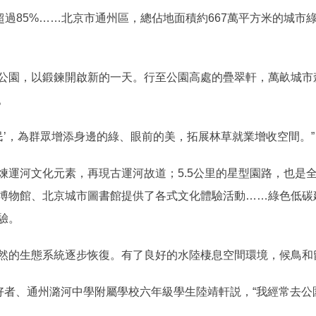
過85%……北京市通州區，總佔地面積約667萬平方米的城市
園，以鍛鍊開啟新的一天。行至公園高處的疊翠軒，萬畝城市
。
’，為群眾增添身邊的綠、眼前的美，拓展林草就業增收空間。”
河文化元素，再現古運河故道；5.5公里的星型園路，也是
博物館、北京城市圖書館提供了各式文化體驗活動……綠色低碳
驗。
的生態系統逐步恢復。有了良好的水陸棲息空間環境，候鳥和
者、通州潞河中學附屬學校六年級學生陸靖軒説，“我經常去公