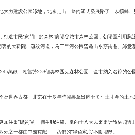
大力建設公園綠地，北京走出一條內涵式發展路子，以擴綠、
造市民“家門口的森林”廣陽谷城市森林公園；朝陽區利用騰
衚同裏的大雜院、疏浚河道，為三里河公園營造出水穿街巷、綠意
45萬畝，相當於238個奧林匹克森林公園，全市納入名錄的公園總
為世界古都，北京在十多年時間裏拿出這麼多寸土寸金的土地
注重“提質”的一個生動注腳。黨的十八大以來累計造林超過1
四分之一都由中國貢獻……我們的“綠色家底”不斷增厚。