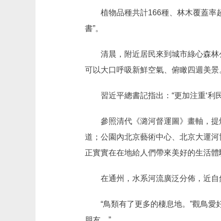
植物品種共計166種、林木覆蓋率超
書”。
清晨，附近居民來到城市綠心森林公
可以大口呼吸新鮮空氣、俯瞰四週美景
習近平總書記指出：“更加注重‘利民
參照清代《潞河督運圖》畫軸，提煉運
道；公園內北京藝術中心、北京大運河
正實實在在地給人們帶來美好的生活體
在通州，水系河流廣泛分佈，近自然
“鳥類有了更多的棲息地。”觀鳥愛好
朋友。”