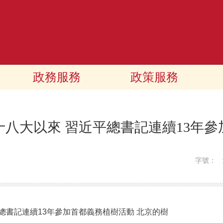
政務服務
政策服務
八大以來 習近平總書記連續13年
字號：
記連續13年參加首都義務植樹活動 北京的樹