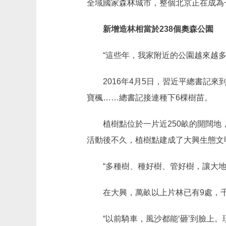
全域國家森林城市，整個北京正在成為
新增造林相當於238個奧森公園
“這些年，我家附近的公園越來越多了
2016年4月5日，習近平總書記來
寶楓……總書記接連種下6棵樹苗。
植樹點位於一片近250畝的開闊地，
活動後不久，植樹點建成了大興生態文
“多種樹、種好樹、管好樹，讓大地山
在大興，萬畝以上片林已有9處，千畝以
“以前騎車，風沙都能‘砸’到臉上。