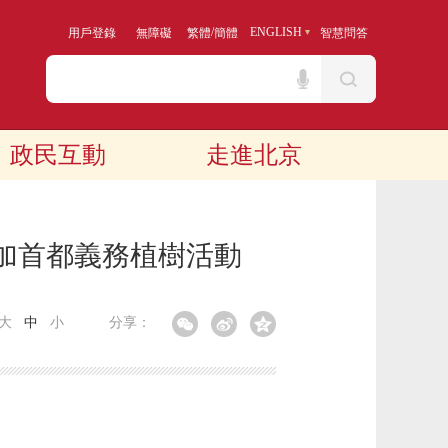
/
ENGLISH
用戶登錄
無障礙
繁體
簡體
智慧問答
政民互動
走進北京
參加首都義務植樹活動
大
中
小
分享：