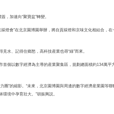
簽，加速向“聚寶盆”轉變。
京綵燈會”在北京園博園舉辦，將自貢綵燈和京味文化相結合，在
見水、記得住鄉愁，高科技産業也尋“綠”而來。
個以數字經濟為主導的産業聚集區，規劃總面積約134萬平
圈”的縮影。“未來，北京園博園與周邊的數字經濟産業園等聯
林環境中孕育壯大。”胡振興説。