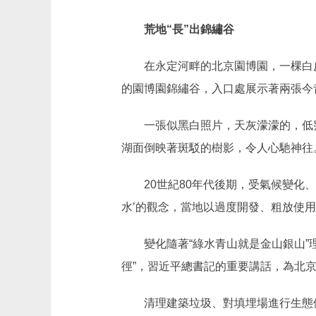
荒地“長”出錦繡谷
在永定河畔的北京園博園，一棵白皮松
的園博園錦繡谷，入口處展示著兩張今
一張似黑白照片，天灰濛濛的，低窪
湖面倒映著斑駁的樹影，令人心馳神往
20世紀80年代後期，受氣候變化、
水’的觀念，當地以過度開發、粗放使
變化隨著“綠水青山就是金山銀山”理
徑”，習近平總書記的重要講話，為北
清理建築垃圾、對填埋場進行生態修復