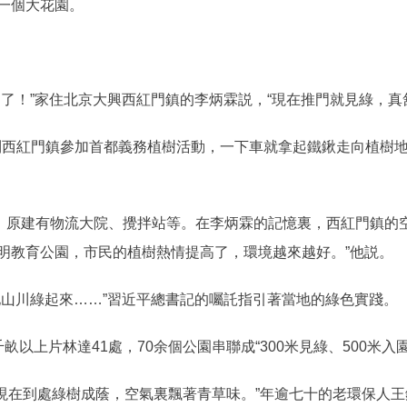
一個大花園。
！”家住北京大興西紅門鎮的李炳霖説，“現在推門就見綠，真
到西紅門鎮參加首都義務植樹活動，一下車就拿起鐵鍬走向植樹
原建有物流大院、攪拌站等。在李炳霖的記憶裏，西紅門鎮的空
明教育公園，市民的植樹熱情提高了，環境越來越好。”他説。
川綠起來……”習近平總書記的囑託指引著當地的綠色實踐。
上片林達41處，70余個公園串聯成“300米見綠、500米入
現在到處綠樹成蔭，空氣裏飄著青草味。”年逾七十的老環保人王