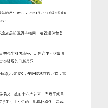
率達到44.95%。2024年1月，北京成為全國首個
文曉）
遠處是前圓恩寺衚同，這裡還保留著
日增添生機的油松……但這並不妨礙衚
古都發展的日新月異。
家領導人和我説，年輕時就來過北京，當
這樣説。黨的十八大以來，習近平總書
北京拿出寸土寸金的土地造林綠化，建成