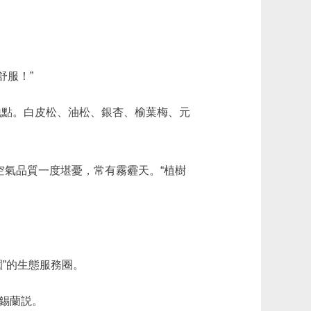
舒服！”
地點。白皮松、油松、銀杏、榆葉梅、元
氣品質一度堪憂，常有霧霾天。“植樹
園”的生態服務圈。
錫蘭説。