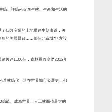
興綠、護綠來促進生態、生産和生活的
退了低效産業的土地構建生態廊道，將
蔥蘢的美麗景致……整個北京城“想方設
數達1100個，森林覆蓋率從2012年
來造林綠化，這在世界城市發展史上都
0億畝、成為世界上人工林面積最大的