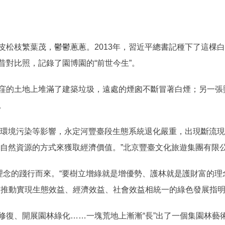
枝繁葉茂，鬱鬱蔥蔥。2013年，習近平總書記種下了這棵白
昔對比照，記錄了園博園的“前世今生”。
的土地上堆滿了建築垃圾，遠處的煙囪不斷冒著白煙；另一張
。
環境污染等影響，永定河豐臺段生態系統退化嚴重，出現斷流現象
用自然資源的方式來獲取經濟價值。”北京豐臺文化旅遊集團有限
念的踐行而來。“要樹立增綠就是增優勢、護林就是護財富的理念
京推動實現生態效益、經濟效益、社會效益相統一的綠色發展指
、開展園林綠化……一塊荒地上漸漸“長”出了一個集園林藝