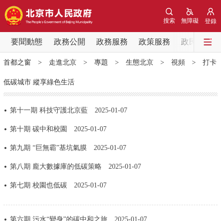
網站地圖
搜索
無障礙
登錄
要聞動態
要聞動態
政務公開
政務服務
政策服務
政民互動
首都之窗
>
走進北京
>
專題
>
生態北京
>
視頻
>
打卡
黨中央精神
國務院資訊
中央部委動態
低碳城市 縱享綠色生活
北京要聞
會議資訊
部門動態
第十一期 科技守護北京藍
2025-01-07
各區熱點
第十期 碳中和校園
2025-01-07
第九期 “巨無霸”基坑氣膜
2025-01-07
政務公開
第八期 龐大數據庫的低碳策略
2025-01-07
市領導
機構職能
政策服務
第七期 校園也低碳
2025-01-07
政策兌現
政策解讀
回應關切
第六期 污水“變身”的碳中和之旅
2025-01-07