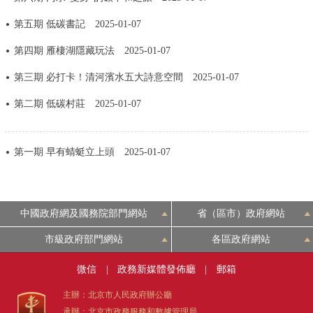
決策公開
專題公開
第五期 低碳書記
2025-01-07
第四期 雁棲湖隱藏玩法
2025-01-07
政務服務
第三期 必打卡！清河濱水五大詩意空間
2025-01-07
個人服務
法人服務
部門服務
第二期 低碳村莊
2025-01-07
便民服務
利企服務
投資項目
第一期 早有蜻蜓立上頭
2025-01-07
仲介服務
陽光政務
政民互動
中國政府網及國務院部門網站
省（區市）政府網站
市級政府部門網站
各區政府網站
12345網上接訴即辦
我要諮詢
我要建議
微信
|
政務新媒體發佈廳
|
郵箱
參與調查
線上訪談
圖説互動
主辦：北京市人民政府辦公廳
承辦：北京市政務服務和數據管理局