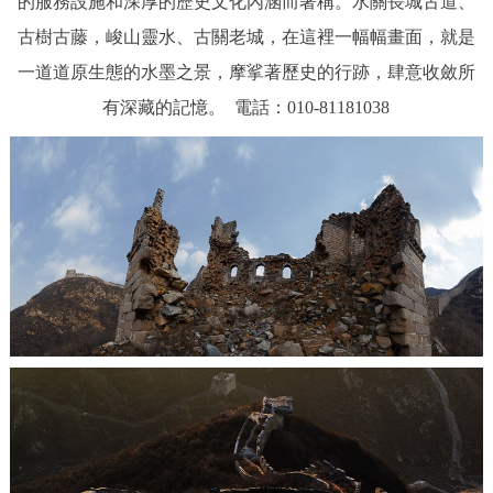
的服務設施和深厚的歷史文化內涵而著稱。水關長城古道、
決策公開
專題公開
古樹古藤，峻山靈水、古關老城，在這裡一幅幅畫面，就是
一道道原生態的水墨之景，摩挲著歷史的行跡，肆意收斂所
政務服務
有深藏的記憶。 電話：010-81181038
個人服務
法人服務
部門服務
便民服務
利企服務
投資項目
仲介服務
陽光政務
政民互動
12345網上接訴即辦
我要諮詢
我要建議
參與調查
線上訪談
圖説互動