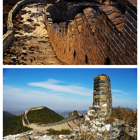
走進北京
北京概況
十六區概覽
人文北京
綠色北京
圖説北京
視頻北京
多語種
ENGLISH
한국어
日本語
DEUTSCH
FRANÇAIS
РУССКИЙ ЯЗЫК
ESPAÑOL
PORTUGUÊS
العربية
ITALIANO