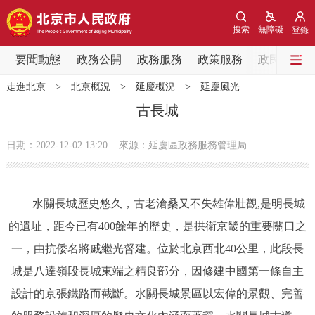
網站地圖
搜索
無障礙
登錄
要聞動態
要聞動態
政務公開
政務服務
政策服務
政民互動
走進北京
>
北京概況
>
延慶概況
>
延慶風光
黨中央精神
國務院資訊
中央部委動態
古長城
北京要聞
會議資訊
部門動態
日期：2022-12-02 13:20
來源：延慶區政務服務管理局
各區熱點
水關長城歷史悠久，古老滄桑又不失雄偉壯觀,是明長城
政務公開
的遺址，距今已有400餘年的歷史，是拱衛京畿的重要關口之
一，由抗倭名將戚繼光督建。位於北京西北40公里，此段長
市領導
機構職能
政策服務
城是八達嶺段長城東端之精良部分，因修建中國第一條自主
政策兌現
政策解讀
回應關切
設計的京張鐵路而截斷。水關長城景區以宏偉的景觀、完善