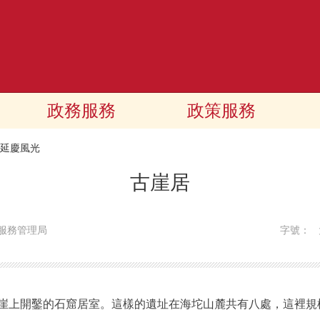
政務服務
政策服務
延慶風光
古崖居
服務管理局
字號：
上開鑿的石窟居室。這樣的遺址在海坨山麓共有八處，這裡規