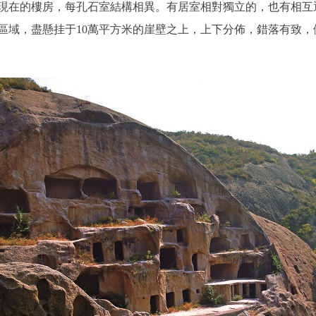
現在的樓房，每孔石室結構相異。有居室相對獨立的，也有相互通
域，盡懸挂于10萬平方米的崖壁之上，上下分佈，錯落有致，儼