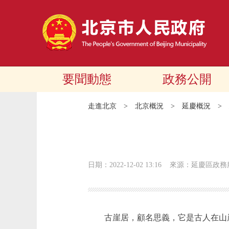
要聞動態
政務公開
走進北京
>
北京概況
>
延慶概況
>
日期：2022-12-02 13:16
來源：延慶區政務
古崖居，顧名思義，它是古人在山崖