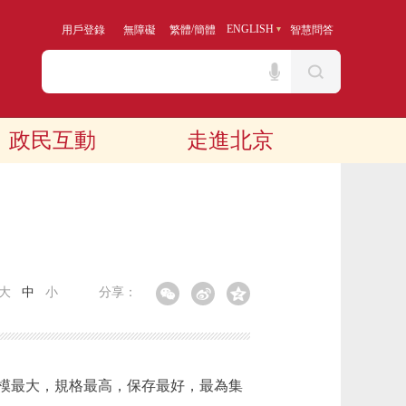
/
ENGLISH
用戶登錄
無障礙
繁體
簡體
智慧問答
政民互動
走進北京
大
中
小
分享：
模最大，規格最高，保存最好，最為集