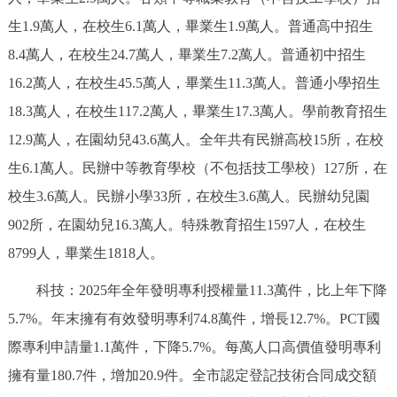
決策公開
專題公開
生1.9萬人，在校生6.1萬人，畢業生1.9萬人。普通高中招生
8.4萬人，在校生24.7萬人，畢業生7.2萬人。普通初中招生
政務服務
16.2萬人，在校生45.5萬人，畢業生11.3萬人。普通小學招生
18.3萬人，在校生117.2萬人，畢業生17.3萬人。學前教育招生
個人服務
法人服務
部門服務
12.9萬人，在園幼兒43.6萬人。全年共有民辦高校15所，在校
便民服務
利企服務
投資項目
生6.1萬人。民辦中等教育學校（不包括技工學校）127所，在
校生3.6萬人。民辦小學33所，在校生3.6萬人。民辦幼兒園
仲介服務
陽光政務
902所，在園幼兒16.3萬人。特殊教育招生1597人，在校生
8799人，畢業生1818人。
政民互動
科技：2025年全年發明專利授權量11.3萬件，比上年下降
12345網上接訴即辦
我要諮詢
我要建議
5.7%。年末擁有有效發明專利74.8萬件，增長12.7%。PCT國
際專利申請量1.1萬件，下降5.7%。每萬人口高價值發明專利
參與調查
線上訪談
圖説互動
擁有量180.7件，增加20.9件。全市認定登記技術合同成交額