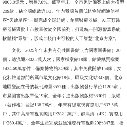
9865.0億元，增長7.8%。截至年末，全市累計備案上線大模型
走進北京
209款，佔全國總數近1/3。年內我國首個低軌物聯網通信星
北京概況
十六區概覽
人文北京
座“天啟星座”一期完成全球組網，創新醫療器械、AI三類醫
療器械獲批上市數量位於全國前列，打造統一開源智算系統
綠色北京
圖説北京
視頻北京
軟體棧“眾智”，形成全棧自主可控的人工智慧“北京方案”。
多語種
文化：2025年年末共有公共圖書館（含國家圖書館）20
個，總流通3802.2萬人次；國家檔案館18家，館藏紙質檔案
ENGLISH
한국어
日本語
1434.69萬卷件；備案博物館249家，其中免費開放154家；文
化和旅遊部門所屬市級文化館18個、區級文化站343個。北京
DEUTSCH
FRANÇAIS
РУССКИЙ ЯЗЫК
地區登記在冊的報刊總量3557種，出版物發行單位11205家，
市屬圖書出版單位19家。全年引進出版物版權5830件，版權
ESPAÑOL
PORTUGUÊS
العربية
（著作權）登記136.7萬件。年末有線電視實際用戶633.5萬
ITALIANO
戶，其中高清電視實際用戶282.1萬戶，超高清（4K）實際用
戶260.4萬戶。全年生産完成並獲准發行電視劇29部847集，播