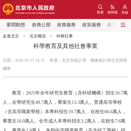
網站地圖
搜索
無障礙
登錄
要聞動態
要聞動態
政務公開
政務服務
政策服務
政民互動
走進北京
>
北京概況
>
科教社事
黨中央精神
國務院資訊
中央部委動態
科學教育及其他社會事業
北京要聞
會議資訊
部門動態
日期：2026-03-27 14:31
來源：北京市統計局 國家統計局北京調查
總隊
各區熱點
政務公開
教育：2025年全年研究生教育（含科研機構）招生16.7萬
人，在學研究生49.7萬人，畢業生13.3萬人。普通高等學校
市領導
機構職能
政策服務
（含高等職業學校）本專科招生19.7萬人，在校生66.6萬人，
畢業生16.0萬人。全市成人本專科招生3.2萬人，在校生7.6萬
政策兌現
政策解讀
回應關切
人，畢業生2.9萬人。各類中等職業教育（不含技工學校）招