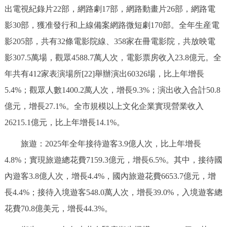
出電視紀錄片22部，網路劇17部，網路動畫片26部，網路電
回到頂部
影30部，獲准發行和上線備案網路微短劇170部。全年生産電
影205部，共有32條電影院線、358家在冊電影院，共放映電
影307.5萬場，觀眾4588.7萬人次，電影票房收入23.8億元。全
年共有412家表演場所[22]舉辦演出60326場，比上年增長
5.4%；觀眾人數1400.2萬人次，增長9.3%；演出收入合計50.8
億元，增長27.1%。全市規模以上文化企業實現營業收入
26215.1億元，比上年增長14.1%。
旅遊：2025年全年接待遊客3.9億人次，比上年增長
4.8%；實現旅遊總花費7159.3億元，增長6.5%。其中，接待國
內遊客3.8億人次，增長4.4%，國內旅遊花費6653.7億元，增
長4.4%；接待入境遊客548.0萬人次，增長39.0%，入境遊客總
花費70.8億美元，增長44.3%。