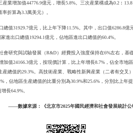
三産業增加值44776.9億元，增長5.8%。三次産業構成為0.2︰1
匯率折算為3.3萬美元）。
1929.7億元，比上年下降11.5%。其中，出口值6286.8億元，
家進出口總值19294.1億元，佔地區進出口總值的60.4%。
研究與試驗發展（R&D）經費投入強度保持在6%左右，基礎
值24166.3億元，按現價計算，比上年增長8.7%，佔全市地區
生産總值的29.3%。高技術産業、戰略性新興産業（二者有交叉）分別實
4%，佔地區生産總值的比重分別為30.9%和25.6%，分別比上年提
增長64.9%。
——數據來源：《北京市2025年國民經濟和社會發展統計公報