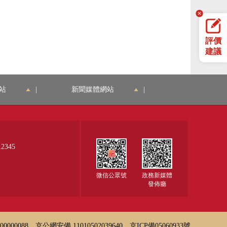
評價
建議
站
|
新聞媒體網站
|
345
微信公眾號
政務新媒體
發佈廳
000088
京公網安備 11010502039640
京ICP備05060933號