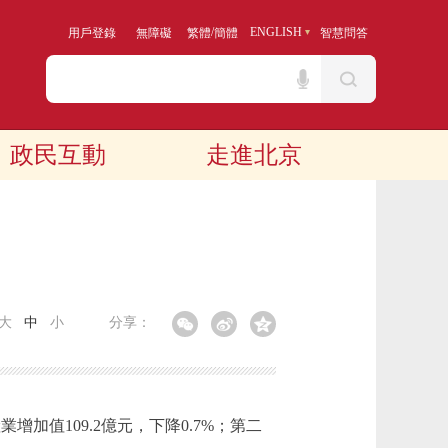
/
ENGLISH
用戶登錄
無障礙
繁體
簡體
智慧問答
政民互動
走進北京
大
中
小
分享：
加值109.2億元，下降0.7%；第二