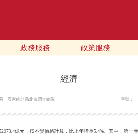
政務服務
政策服務
經濟
局 國家統計局北京調查總隊
字號：
3.4億元，按不變價格計算，比上年增長5.4%。其中，第一産業增