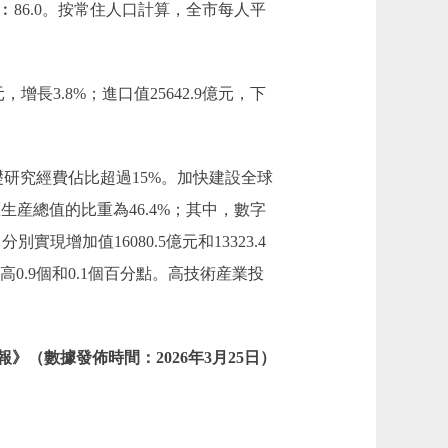
3.8︰86.0。按常住人口計算，全市每人平
增長3.8%；進口值25642.9億元，下
研究經費佔比超過15%。加快建設全球
生産總值的比重為46.4%；其中，數字
現增加值16080.5億元和13323.4
高0.9個和0.1個百分點。高技術産業投
》（數據發佈時間：2026年3月25日）