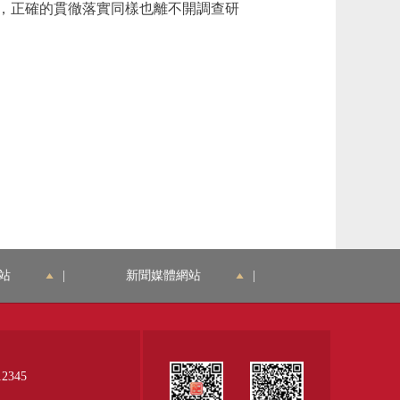
，正確的貫徹落實同樣也離不開調查研
站
|
新聞媒體網站
|
345