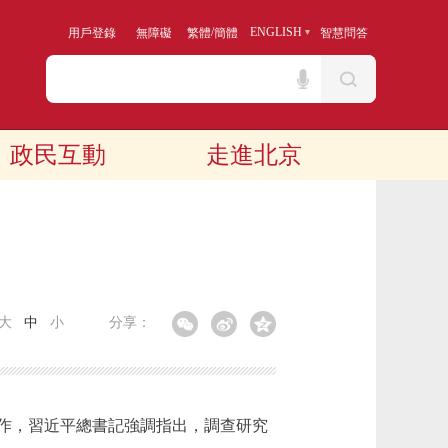
/
ENGLISH
用戶登錄
無障礙
繁體
簡體
智慧問答
政民互動
走進北京
大
中
小
分享：
作，習近平總書記強調指出，調查研究