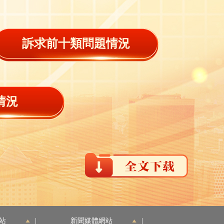
訴求前十類問題情況
情況
站
|
新聞媒體網站
|