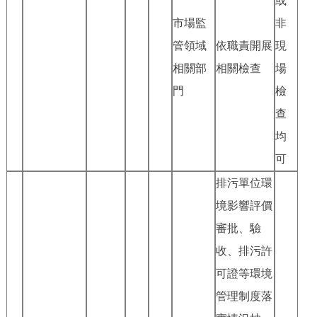
或
市場監
非
管領域
依職責開展
現
相關部
相關檢查
場
門
檢
查
均
可
排污單位環
境影響評價
審批、驗
收、排污許
可證等環境
管理制度落