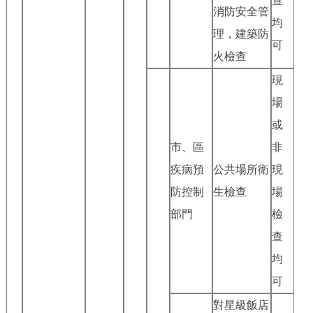
查
消防安全管
均
理，建築防
可
火檢查
現
場
或
市、區
非
疾病預
公共場所衛
現
防控制
生檢查
場
部門
檢
查
均
可
對星級飯店