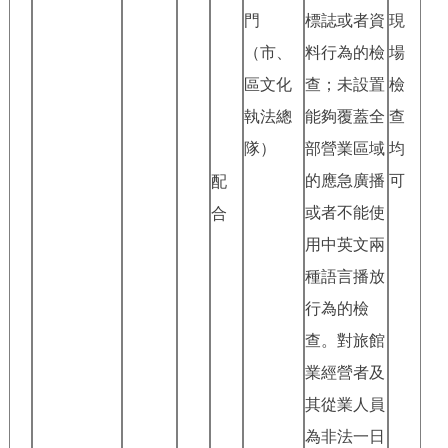
門
標誌或者資
現
（市、
料行為的檢
場
區文化
查；未設置
檢
執法總
能夠覆蓋全
查
隊）
部營業區域
均
的應急廣播
可
配
或者不能使
合
用中英文兩
種語言播放
行為的檢
查。對旅館
業經營者及
其從業人員
為非法一日