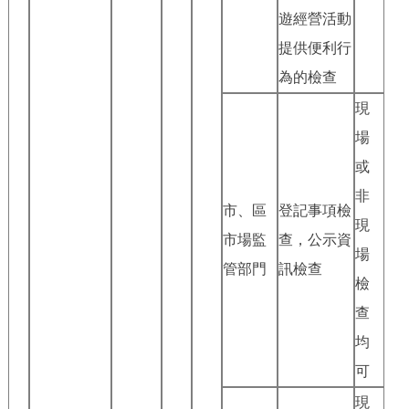
遊經營活動
提供便利行
為的檢查
現
場
或
非
市、區
登記事項檢
現
市場監
查，公示資
場
管部門
訊檢查
檢
查
均
可
現