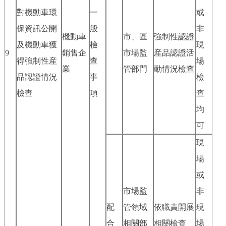
對機動車環
一
或
保資訊公開
般
非
機動車
市、區
強制性認證
及機動車獲
檢
現
9
銷售企
市場監
産品認證活
得強制性産
查
場
業
管部門
動情況檢查
品認證情況
事
檢
檢查
項
查
均
可
現
場
或
市場監
非
配
管領域
依職責開展
現
合
相關部
相關檢查
場