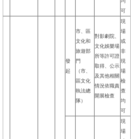
均
可
現
市、區
場
對影劇院、
文化和
或
文化娛樂場
旅遊部
非
所等許可證
發
門
現
取得、公示
起
（市、
場
及其他相關
區文化
檢
情況依職責
執法總
查
開展檢查
隊）
均
可
現
場