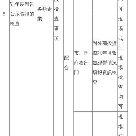
對年度報告
可
各類企
檢
5
公示資訊的
業
查
現
檢查
事
場
項
或
對外商投資
非
市、區
資訊年度報
配
現
商務部
告經營情況
合
場
門
填報資訊檢
檢
查
查
均
可
現
場