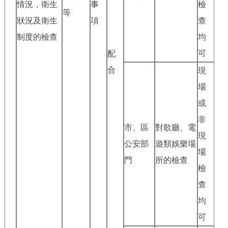
情況，衛生
事
檢
等
狀況及衛生
項
查
制度的檢查
均
可
配
合
現
場
或
非
市、區
對歌廳、電
現
公安部
遊類娛樂場
場
門
所的檢查
檢
查
均
可