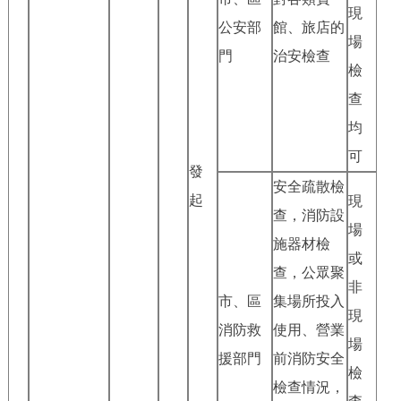
現
公安部
館、旅店的
場
門
治安檢查
檢
查
均
可
發
安全疏散檢
起
現
查，消防設
場
施器材檢
或
查，公眾聚
非
市、區
集場所投入
現
消防救
使用、營業
場
援部門
前消防安全
檢
檢查情況，