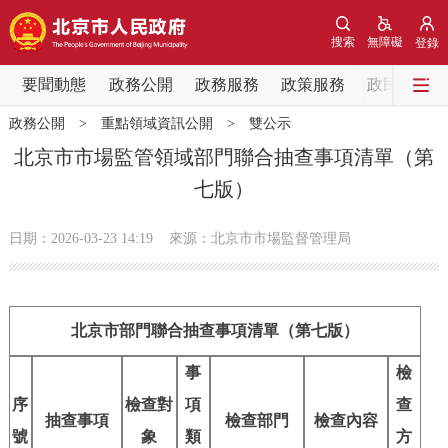
網站地圖
搜索
無障礙
登錄
要聞動態
要聞動態
政務公開
政務服務
政策服務
政民互動
政務公開
>
重點領域資訊公開
>
雙公示
黨中央精神
國務院資訊
中央部委動態
北京市市場監管領域部門聯合抽查事項清單（第
七版）
北京要聞
會議資訊
部門動態
日期：2026-03-23 14:19
來源：​北京市市場監督管理局
各區熱點
政務公開
北京市部門聯合抽查事項清單（第七版）
市領導
機構職能
政策服務
事
檢
序
檢查對
項
查
政策兌現
政策解讀
回應關切
抽查事項
檢查部門
檢查內容
號
象
類
方