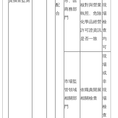
質抽查監測
市、區
配
核對與營業
現
商務部
合
執照、危險
場
門
化學品經營
檢
許可證資訊
查
是否一致
均
可
現
場
或
市場監
非
管領域
依職責開展
現
相關部
相關檢查
場
門
檢
查