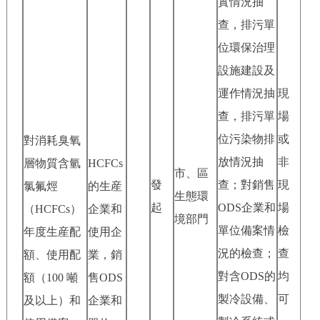
實情況抽
查，排污單
位環保治理
設施建設及
運作情況抽
現
查，排污單
場
位污染物排
或
對消耗臭氧
放情況抽
非
層物質含氫
HCFCs
市、區
發
查；對銷售
現
氯氟烴
的生産
生態環
起
ODS企業和
場
（HCFCs）
企業和
境部門
單位備案情
檢
年度生産配
使用企
況的檢查；
查
額、使用配
業，銷
對含ODS的
均
額（100 噸
售ODS
製冷設備、
可
及以上）和
企業和