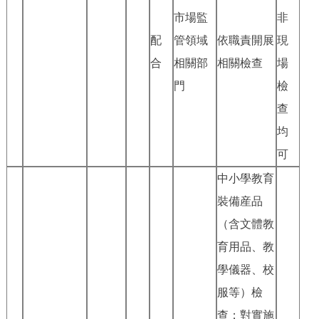
走進北京
市場監
非
配
管領域
依職責開展
現
北京概況
十六區概覽
人文北京
合
相關部
相關檢查
場
門
檢
綠色北京
圖説北京
視頻北京
查
多語種
均
可
ENGLISH
한국어
日本語
中小學教育
DEUTSCH
FRANÇAIS
РУССКИЙ ЯЗЫК
裝備産品
（含文體教
ESPAÑOL
PORTUGUÊS
العربية
育用品、教
學儀器、校
ITALIANO
服等）檢
查；對實施