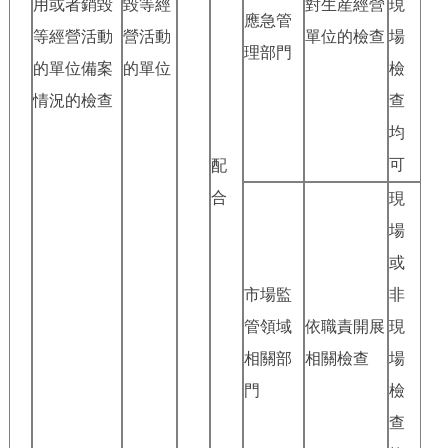
用或者銷毀
毀等經
對生産經營
現
應急管
等經營活動
營活動
單位的檢查
場
理部門
的單位備案
的單位
檢
情況的檢查
查
均
可
配
合
現
場
或
市場監
非
管領域
依職責開展
現
相關部
相關檢查
場
門
檢
查