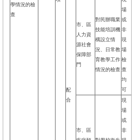
學情況的檢
場
查
對民辦職業
或
市、區
技能培訓機
非
人力資
構設立情
現
源社會
況、日常教
場
保障部
育教學工作
檢
門
情況的檢查
查
均
可
配
合
現
場
或
市、區
非