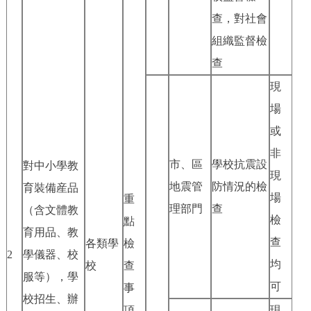
查，對社會
組織監督檢
查
現
場
或
非
市、區
學校抗震設
對中小學教
現
地震管
防情況的檢
育裝備産品
場
重
理部門
查
（含文體教
檢
點
育用品、教
查
各類學
檢
2
學儀器、校
均
校
查
服等），學
可
事
校招生、辦
項
現