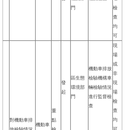
門
檢
查
均
可
現
場
或
機動車排放
非
區生態
檢驗機構車
發
現
環境部
輛檢驗情況
起
場
門
進行監督檢
檢
查
查
重
均
對機動車排
點
機動車
可
放檢驗情況
檢