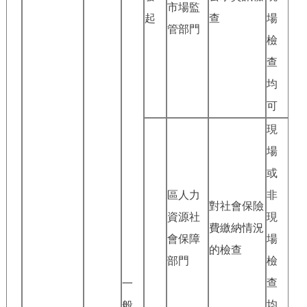
市場監
起
查
場
管部門
檢
查
均
可
現
場
或
區人力
非
對社會保險
資源社
現
費繳納情況
會保障
場
的檢查
部門
檢
查
一
均
般