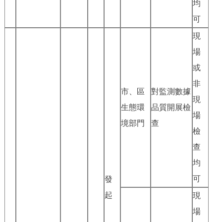
均
可
現
場
或
非
市、區
對監測數據
現
生態環
品質開展檢
場
境部門
查
檢
查
均
可
發
起
現
場