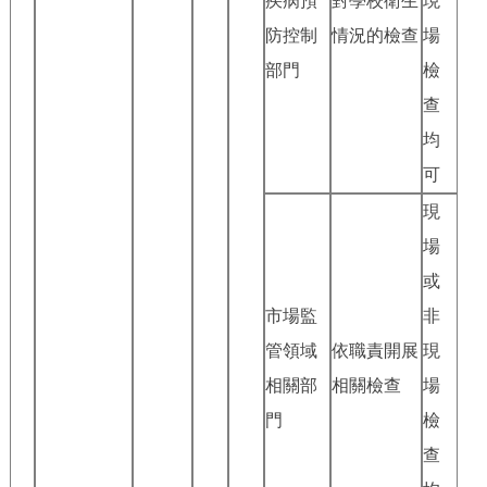
疾病預
對學校衛生
現
防控制
情況的檢查
場
部門
檢
查
均
可
現
場
或
市場監
非
管領域
依職責開展
現
相關部
相關檢查
場
門
檢
查