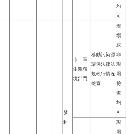
均
可
現
場
或
移動污染源
非
市、區
環保法律法
現
生態環
規執行情況
場
境部門
檢查
檢
查
均
可
發
起
現
場