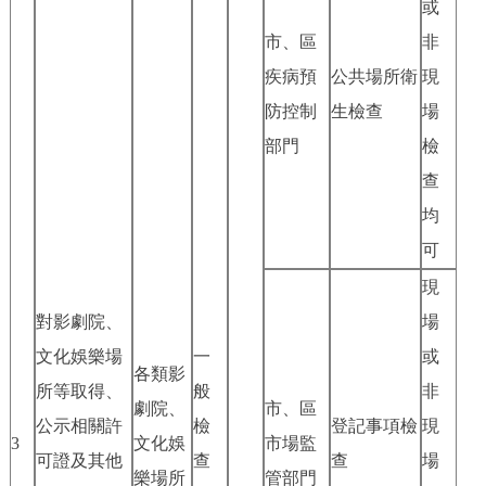
或
市、區
非
疾病預
公共場所衛
現
防控制
生檢查
場
部門
檢
查
均
可
現
對影劇院、
場
文化娛樂場
一
或
各類影
所等取得、
般
非
劇院、
市、區
公示相關許
檢
登記事項檢
現
3
文化娛
市場監
可證及其他
查
查
場
樂場所
管部門