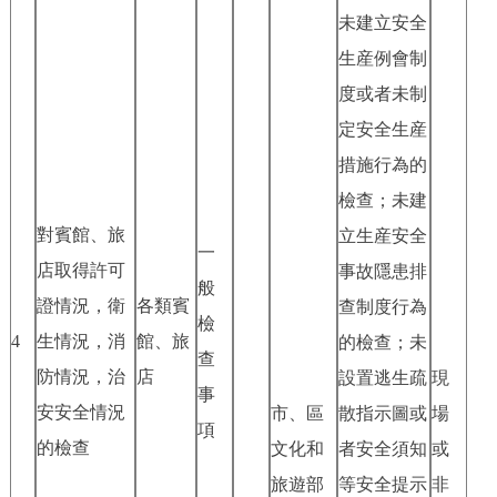
未建立安全
生産例會制
度或者未制
定安全生産
措施行為的
檢查；未建
對賓館、旅
立生産安全
一
店取得許可
事故隱患排
般
證情況，衛
各類賓
查制度行為
檢
4
生情況，消
館、旅
的檢查；未
查
防情況，治
店
設置逃生疏
現
事
安安全情況
市、區
散指示圖或
場
項
的檢查
文化和
者安全須知
或
旅遊部
等安全提示
非