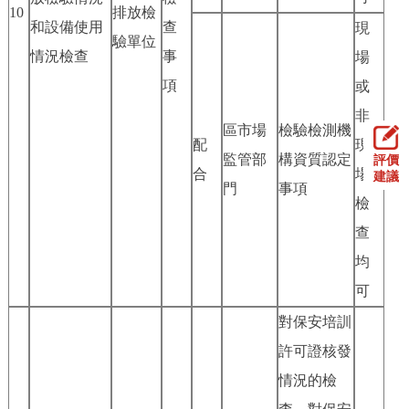
10
排放檢
和設備使用
查
現
驗單位
情況檢查
事
場
項
或
非
區市場
檢驗檢測機
配
現
監管部
構資質認定
評價
合
場
建議
門
事項
檢
查
均
可
對保安培訓
許可證核發
情況的檢