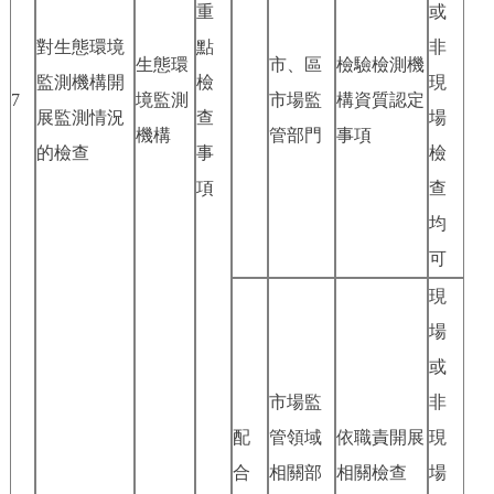
重
或
對生態環境
點
非
生態環
市、區
檢驗檢測機
監測機構開
檢
現
7
境監測
市場監
構資質認定
展監測情況
查
場
機構
管部門
事項
的檢查
事
檢
項
查
均
可
現
場
或
市場監
非
配
管領域
依職責開展
現
合
相關部
相關檢查
場