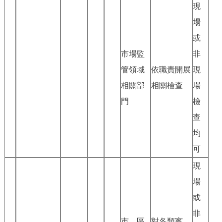
現
場
或
市場監
非
管領域
依職責開展
現
相關部
相關檢查
場
門
檢
查
均
可
現
場
或
非
市、區
對各類賓