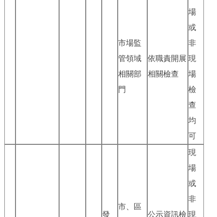
場
或
市場監
非
管領域
依職責開展
現
相關部
相關檢查
場
門
檢
查
均
可
現
場
或
非
市、區
發
公示資訊檢
現