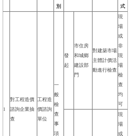
別
式
決策公開
專題公開
現
政務服務
場
或
個人服務
法人服務
部門服務
市住房
非
對建築市場
發
和城鄉
現
便民服務
利企服務
投資項目
主體計價活
起
建設部
場
動進行檢查
門
檢
仲介服務
陽光政務
查
一
政民互動
均
般
對工程造價
工程造
可
檢
12345網上接訴即辦
我要諮詢
我要建議
1
諮詢企業抽
價諮詢
查
現
查
單位
事
參與調查
線上訪談
圖説互動
場
項
或