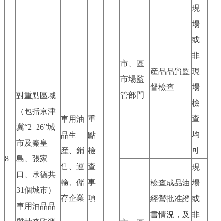
現
場
或
非
市、區
産品品質監
現
市場監
督檢查
場
管部門
對重點區域
檢
（包括京津
查
車用油
重
冀“2+26”城
均
品生
點
市及秦皇
可
産、銷
檢
8
島、張家
售、運
查
現
口、承德共
輸、儲
事
檢查成品油
場
31個城市）
存企業
項
經營批准證
或
車用油品品
書情況，及
非