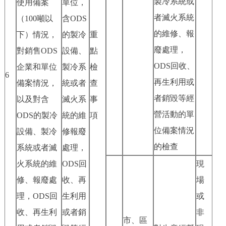
製冷系統或
使用備案
單位，
者滅火系統
（100噸以
含ODS
的維修、報
下）情況，
的製冷
重
廢處理，
對銷售ODS
設備、
點
ODS回收、
企業和單位
製冷系
檢
6
再生利用或
備案情況，
統或者
查
者銷毀等經
以及對含
滅火系
事
營活動的單
ODS的製冷
統的維
項
位備案情況
設備、製冷
修報廢
的檢查
系統或者滅
處理，
火系統的維
ODS回
現
修、報廢處
收、再
場
理，ODS回
生利用
或
收、再生利
或者銷
非
市、區