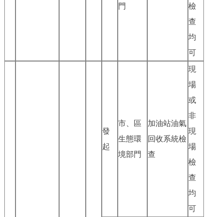
門
檢
查
均
可
現
場
或
非
市、區
加油站油氣
發
現
生態環
回收系統檢
起
場
境部門
查
檢
查
均
可