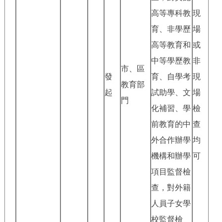
回到頂部
高等專科教
現
育、非學歷
場
高等教育和
或
中等學歷教
非
市、區
發
育、自學考
現
教育部
起
試助學、文
場
門
化補習、學
檢
前教育的中
查
外合作辦學
均
機構和辦學
可
項目監督檢
查，對外籍
人員子女學
校監督檢