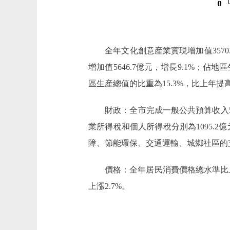
全年文化創意産業實現增加值3570.5
增加值5646.7億元，增長9.1%；佔地
區生産總值的比重為15.3%，比上年提高
財政：全市完成一般公共預算收入5081.3
業所得稅和個人所得稅分別為1095.2億元
障、節能環保、交通運輸、城鄉社區的支出分
價格：全年居民消費價格總水準比上年上
上漲2.7%。