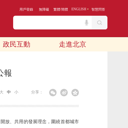
/
ENGLISH
用戶登錄
無障礙
繁體
簡體
智慧問答
政民互動
走進北京
公報
大
中
小
分享：
、開放、共用的發展理念，圍繞首都城市