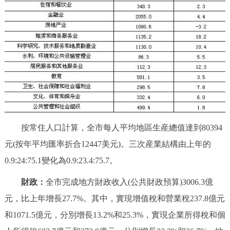
走進北京
北京概況
十六區概覽
人文北京
綠色北京
圖説北京
視頻北京
多語種
ENGLISH
한국어
日本語
按常住人口計算，全市每人平均地區生産總值達到80394
元(按年平均匯率折合12447美元)。三次産業結構由上年的
DEUTSCH
FRANÇAIS
РУССКИЙ ЯЗЫК
0.9:24:75.1變化為0.9:23.4:75.7。
ESPAÑOL
PORTUGUÊS
العربية
財政：
全市完成地方財政收入(公共財政預算)3006.3億
元，比上年增長27.7%。其中，實現增值稅和營業稅237.8億元
ITALIANO
和1071.5億元，分別增長13.2%和25.3%，實現企業所得稅和個