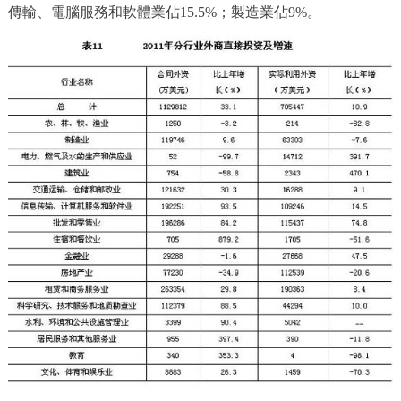
傳輸、電腦服務和軟體業佔15.5%；製造業佔9%。