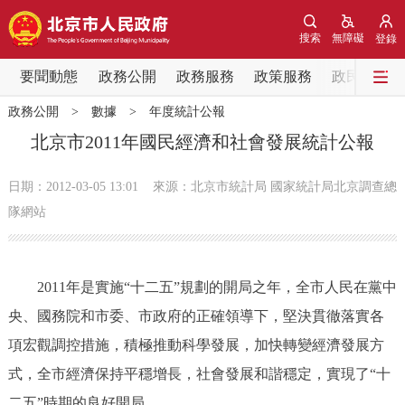
網站地圖
搜索
無障礙
登錄
要聞動態
要聞動態
政務公開
政務服務
政策服務
政民互動
政務公開
>
數據
>
年度統計公報
黨中央精神
國務院資訊
中央部委動態
北京市2011年國民經濟和社會發展統計公報
北京要聞
會議資訊
部門動態
日期：2012-03-05 13:01
來源：北京市統計局 國家統計局北京調查總
隊網站
各區熱點
政務公開
2011年是實施“十二五”規劃的開局之年，全市人民在黨中
央、國務院和市委、市政府的正確領導下，堅決貫徹落實各
市領導
機構職能
政策服務
項宏觀調控措施，積極推動科學發展，加快轉變經濟發展方
式，全市經濟保持平穩增長，社會發展和諧穩定，實現了“十
政策兌現
政策解讀
回應關切
二五”時期的良好開局。