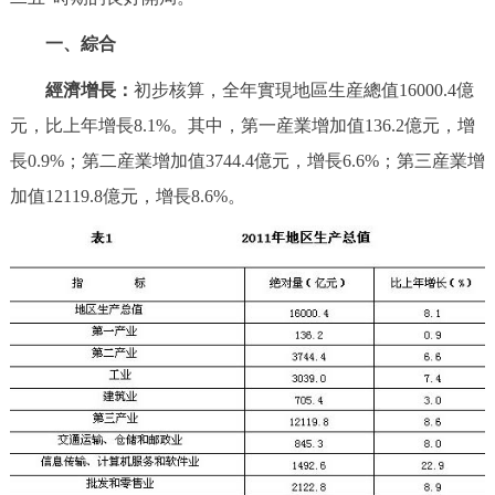
決策公開
專題公開
一、綜合
政務服務
經濟增長：
初步核算，全年實現地區生産總值16000.4億
元，比上年增長8.1%。其中，第一産業增加值136.2億元，增
個人服務
法人服務
部門服務
長0.9%；第二産業增加值3744.4億元，增長6.6%；第三産業增
加值12119.8億元，增長8.6%。
便民服務
利企服務
投資項目
仲介服務
陽光政務
政民互動
12345網上接訴即辦
我要諮詢
我要建議
參與調查
線上訪談
圖説互動