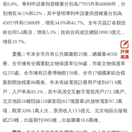
長6.6%。專利申請量與授權量分別為77955件和40888件，分
別增長36.1%和22%；其中發明專利申請量與授權量分別為
45057件和15880件，增長34.6%和41.7%。全年共簽訂各類技
術合同5.4萬項，增長5.3%；技術合同成交總額1890.3億元，
增長19.7%。
評價
文化：
年末全市共有公共圖書館25個，總藏量4650萬
建議
冊。全市擁有全國重點文物保護單位98處，市級文物保護單
位255處。全市擁有註冊博物館159座。全市17個國家綜合檔
案館開放檔案88萬卷。年末有線電視註冊用戶達到471.9萬
戶，入戶率為95.1%，其中高清交互數字電視用戶272.3萬戶。
北京地區16條院線118家影院(617塊螢幕)共放映電影97.3萬
場，觀眾3206.1萬人次，票房收入13.5億元。北京地區出版報
紙253種，出版期刊3065種，出版圖書16.6萬種。