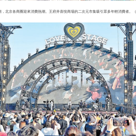
假期，北京各商圈迎來消費熱潮。王府井喜悅商場的二次元市集吸引眾多年輕消費者。（