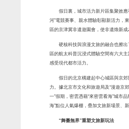
假日裏，城市活力新片區集聚效應初
河”電競賽事、親水體驗彰顯新活力，
區的京津冀非遺遊園會，使非遺煥新成
硬核科技與浪漫文旅的融合也擦出了亮
區的航太科普沉浸式體驗空間有六大主
感受現代都市活力。
假日的北京構建起中心城區與京郊協
力。據北京市文化和旅遊局及“漫遊京郊
一”假期，密雲憑藉“來密雲看海”城市
海”點位人氣爆棚，疊加文旅新場景、
“舞臺無界”重塑文旅新玩法