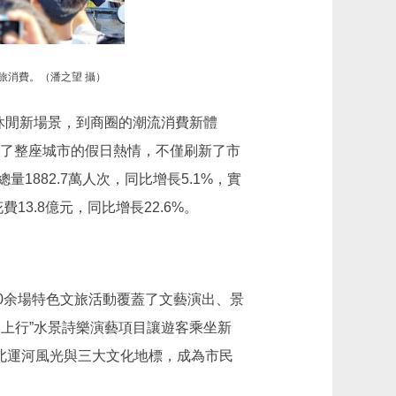
旅消費。（潘之望 攝）
休閒新場景，到商圈的潮流消費新體
燃了整座城市的假日熱情，不僅刷新了市
882.7萬人次，同比增長5.1%，實
費13.8億元，同比增長22.6%。
0余場特色文旅活動覆蓋了文藝演出、景
上行”水景詩樂演藝項目讓遊客乘坐新
起北運河風光與三大文化地標，成為市民