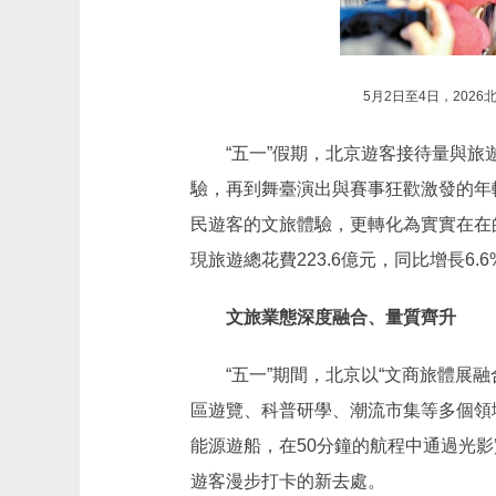
5月2日至4日，20
“五一”假期，北京遊客接待量與旅遊
驗，再到舞臺演出與賽事狂歡激發的年輕
民遊客的文旅體驗，更轉化為實實在在的
現旅遊總花費223.6億元，同比增長6.
文旅業態深度融合、量質齊升
“五一”期間，北京以“文商旅體展融
區遊覽、科普研學、潮流市集等多個領
能源遊船，在50分鐘的航程中通過光
遊客漫步打卡的新去處。