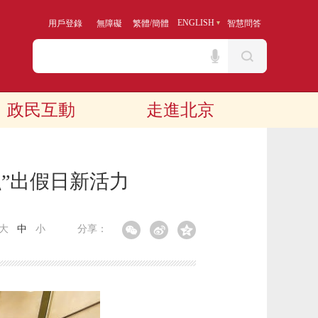
/
ENGLISH
用戶登錄
無障礙
繁體
簡體
智慧問答
政民互動
走進北京
融”出假日新活力
大
中
小
分享：