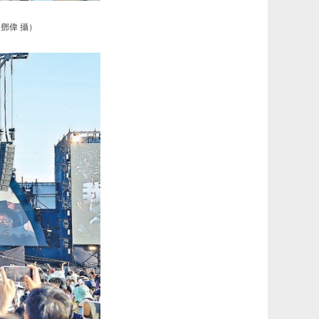
鄧偉 攝）