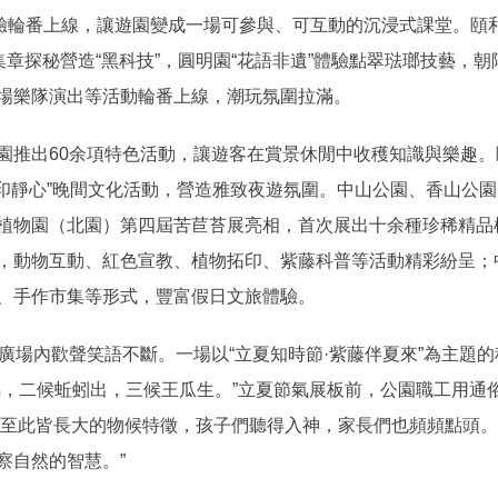
輪番上線，讓遊園變成一場可參與、可互動的沉浸式課堂。頤和
集章探秘營造“黑科技”，圓明園“花語非遺”體驗點翠琺瑯技藝，
場樂隊演出等活動輪番上線，潮玩氛圍拉滿。
推出60余項特色活動，讓遊客在賞景休閒中收穫知識與樂趣。
“印靜心”晚間文化活動，營造雅致夜遊氛圍。中山公園、香山公
植物園（北園）第四屆苦苣苔展亮相，首次展出十余種珍稀精品
，動物互動、紅色宣教、植物拓印、紫藤科普等活動精彩紛呈；
、手作市集等形式，豐富假日文旅體驗。
場內歡聲笑語不斷。一場以“立夏知時節·紫藤伴夏來”為主題
鳴，二候蚯蚓出，三候王瓜生。”立夏節氣展板前，公園職工用通
萬物至此皆長大的物候特徵，孩子們聽得入神，家長們也頻頻點頭
察自然的智慧。”