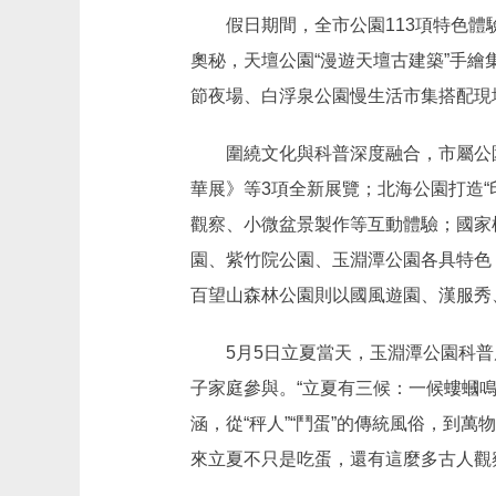
假日期間，全市公園113項特色體驗
奧秘，天壇公園“漫遊天壇古建築”手繪
節夜場、白浮泉公園慢生活市集搭配現
圍繞文化與科普深度融合，市屬公園
華展》等3項全新展覽；北海公園打造
觀察、小微盆景製作等互動體驗；國家
園、紫竹院公園、玉淵潭公園各具特色
百望山森林公園則以國風遊園、漢服秀
5月5日立夏當天，玉淵潭公園科普廣
子家庭參與。“立夏有三候：一候螻蟈
涵，從“秤人”“鬥蛋”的傳統風俗，到
來立夏不只是吃蛋，還有這麼多古人觀