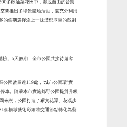
00多畝油菜花田中，灑脫自由的音樂
劇空間推出多場景體驗活動，還充分利用
客的假期選擇添上一抹濃郁厚重的戲劇
體驗。5天假期，全市公園共接待遊客
園數量達119處，“城市公園環”實
美好停車。隨著本市實施郊野公園提質升級
公園來説，公園打造了猬實花瀑、花溪步
21個橋墩藝術彩繪將交通節點轉化為藝