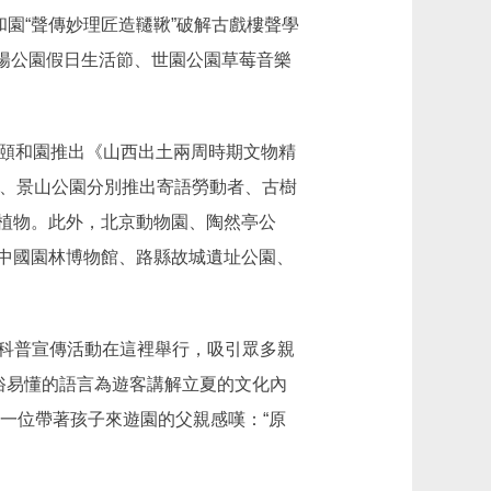
園“聲傳妙理匠造韆鞦”破解古戲樓聲學
朝陽公園假日生活節、世園公園草莓音樂
頤和園推出《山西出土兩周時期文物精
園、景山公園分別推出寄語勞動者、古樹
植物。此外，北京動物園、陶然亭公
中國園林博物館、路縣故城遺址公園、
的科普宣傳活動在這裡舉行，吸引眾多親
俗易懂的語言為遊客講解立夏的文化內
。一位帶著孩子來遊園的父親感嘆：“原