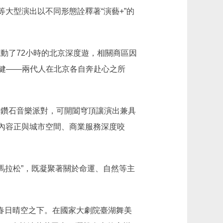
等大型演出以不同形態詮釋著“演藝+”的
動了72小時的北京深度遊，相關商區因
健——兩代人在北京各自奔赴心之所
鑽石音樂派對，可開闔穹頂讓演出兼具
樂內容正與城市空間、商業服務深度咬
拉松”，既凝聚著關於命運、自然等主
春日晴空之下。在國家大劇院臺湖舞美