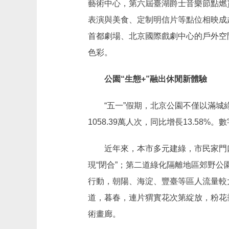
藝術中心，第六屆臺湖爵士音樂節點燃
表演與美食、定制明信片等點位相映成
首都劇場、北京國際戲劇中心的戶外空
色彩。
公園“生態+”融出休閒新體驗
“五一”假期，北京公園不僅以滿城綠
1058.39萬人次，同比增長13.58%
近年來，本市多元建綠，市民家門口的
現“閉合”；第二道綠化隔離地區郊野公
行動，朝陽、海淀、豐臺等區人流量較
道，暮春，連片猬實花次第綻放，粉花
術畫廊。