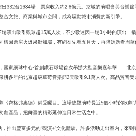
332台1684場，票房收入約2.6億元。京城的演唱會與音樂節
整合文旅、商業與城市空間，成為驅動城市消費的新引擎。
場演出吸引觀眾超15萬人次，不少歌迷因一場3小時的演出，撬
同樣因票房火爆果斷加場，有網友先看五月天，再陪媽媽看周華
國家網球中心·首創鑽石球場首次舉辦大型音樂嘉年華——北京
深耕多年的北京超級草莓音樂節3天吸引9.1萬人次。高品質音
齊格弗裏德》備受矚目。這場總觀演時長近5個小時的歌劇“馬
文創産品，把舞臺的精彩延伸進日常生活之中。
，推出豐富多元的“觀演+”文化體驗。許多活動走出室內，來到