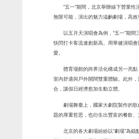
“五一”期間，北京舉辦線下營業性演出
無限可能，演出的魅力溢齣劇場，高效
以五月天演唱會為例，“五一”期間三
快閃打卡客流連創新高。周華健演唱會
愛。
體育場館的跨界活化構成另一亮點，
室內舒適與戶外開闊雙重體驗。此外，
合，讓假日經濟愈加生動立體。
劇場舞臺上，國家大劇院製作的歌劇《
題的厚重哲思，也衍生出豐富的餐飲、
北京的各大劇場紛紛以“劇場”為錨點