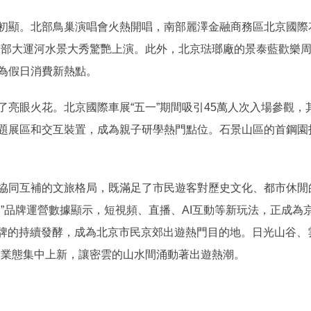
顯。北部鳥巢演唱會火熱開唱，南部麗澤金融商務區北京國際花
東部大運河水景大秀驚艷上演。此外，北京琺瑯廠的景泰藍歡樂
為假日消費新熱點。
眼火花。北京國際車展“五一”期間吸引45萬人次入場參觀，
題展區和交互裝置，成為親子研學熱門點位。石景山區的首鋼園打
同互補的文旅格局，既滿足了市民遊客對歷史文化、都市休閒
”品牌運營數據顯示，短視頻、直播、AI互動等新玩法，正成為京
品牌的持續發酵，成為北京市民京郊出遊熱門目的地。日光山谷、
新業態集中上新，讓密雲的山水間涌動著出遊熱潮。