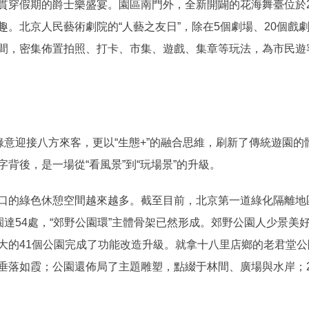
貫穿假期的爵士樂盛宴。園區南門外，全新開闢的花海舞臺位於2
趣。北京人民藝術劇院的“人藝之友日”，除在5個劇場、20個戲
間，密集佈置拍照、打卡、市集、遊戲、集章等玩法，為市民遊
意迎接八方來客，更以“生態+”的融合思維，刷新了傳統遊園的
。數字背後，是一場從“看風景”到“玩場景”的升級。
綠色休憩空間越來越多。截至目前，北京第一道綠化隔離地區公
園達54處，“郊野公園環”主體骨架已然形成。郊野公園人少景
大的41個公園完成了功能改造升級。就拿十八里店鄉的老君堂
垂落如霞；公園還佈局了主題雕塑，點綴于林間、廣場與水岸；