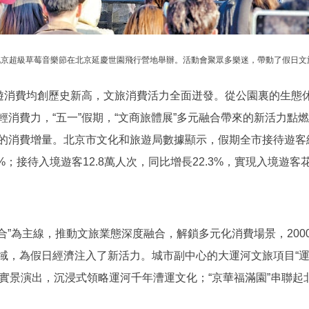
26北京超級草莓音樂節在北京延慶世園飛行營地舉辦。活動會聚眾多樂迷，帶動了假日文
消費均創歷史新高，文旅消費活力全面迸發。從公園裏的生態
消費力，“五一”假期，“文商旅體展”多元融合帶來的新活力點
消費增量。北京市文化和旅遊局數據顯示，假期全市接待遊客總量1
6%；接待入境遊客12.8萬人次，同比增長22.3%，實現入境遊客花
合”為主線，推動文旅業態深度融合，解鎖多元化消費場景，200
域，為假日經濟注入了新活力。城市副中心的大運河文旅項目“運
影實景演出，沉浸式領略運河千年漕運文化；“京華福滿園”串聯