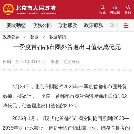
網站地圖
搜索
無障礙
登錄
要聞動態
要聞動態
政務公開
政務服務
政策服務
政民互動
政務公開
>
數據
>
數據解讀
黨中央精神
國務院資訊
中央部委動態
一季度首都都市圈外貿進出口值破萬億元
北京要聞
會議資訊
部門動態
日期：2026-04-30 08:21
來源：北京日報
各區熱點
4月29日，北京海關發佈2026年一季度首都都市圈外貿
政務公開
數據。據統計，一季度，首都都市圈貨物貿易進出口值1.02
萬億元，佔全國進出口總值的8.6%。
市領導
機構職能
政策服務
2026年1月，《現代化首都都市圈空間協同規劃(2023—
政策兌現
政策解讀
回應關切
2035年)》正式獲批，這是全國首個由黨中央、國務院批復的