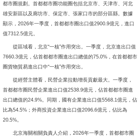
都市圈規劃。首都都市圈功能圈包括北京市、天津市、河北
決策公開
專題公開
雄安新區以及廊坊市、保定市、張家口市的部分區縣。數據
政務服務
顯示，2026年一季度，首都都市圈出口值2900.9億元，進口
值7312.5億元。
個人服務
法人服務
部門服務
從區域看，北京“一核”作用突出。一季度，北京進出口值
7660.3億元，佔首都都市圈進出口總值的75.0%，在首都都市
便民服務
利企服務
投資項目
圈貨物貿易進出口中“一核”作用突出。
仲介服務
陽光政務
從經營主體看，民營企業拉動增長貢獻最大。一季度，
首都都市圈民營企業進出口值2538.9億元，佔首都都市圈進
政民互動
出口總值的24.9%。同期，國有企業進出口值5568.1億元，佔
12345網上接訴即辦
我要諮詢
我要建議
比為54.5%；外商投資企業進出口值2096.6億元，佔比為
20.5%。
參與調查
線上訪談
圖説互動
北京海關相關負責人介紹，2026年一季度，首都都市圈