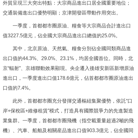
走進北京
外貿呈現三大突出特點：大宗商品進出口居全國重要地位；
交通裝備進出口優勢明顯；京津開發區帶動作用突出。
北京概況
十六區概覽
人文北京
一季度，首都都市圈原油、糧食等大宗商品合計進出口
值3227.5億元，佔全國大宗商品進出口總值的25.0%。
綠色北京
圖説北京
視頻北京
其中，北京原油、天然氣、糧食分別佔全國同類商品進
多語種
出口值的44.3%、29.0%、23.1%，均居全國首位。同時，北
ENGLISH
京“輻射”、京雄聯動效果顯現。央企遷入後雄安新區新增原油
한국어
日本語
進出口，一季度進出口值178.6億元，佔首都都市圈原油進出
DEUTSCH
FRANÇAIS
РУССКИЙ ЯЗЫК
口值的7.4%。
此外，首都都市圈充分發揮交通樞紐集聚優勢，依託“口
ESPAÑOL
PORTUGUÊS
العربية
岸+保稅區+維修租賃”模式，打造具有國際競爭力的先進製造
業集群。一季度，首都都市圈飛機（指空載重量超過2噸的飛
ITALIANO
機）、汽車、船舶及相關産品進出口值903.3億元，佔全國同