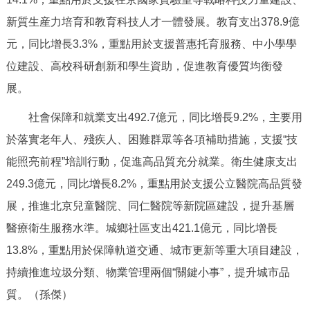
走進北京
新質生産力培育和教育科技人才一體發展。教育支出378.9億
北京概況
十六區概覽
人文北京
元，同比增長3.3%，重點用於支援普惠托育服務、中小學學
位建設、高校科研創新和學生資助，促進教育優質均衡發
綠色北京
圖説北京
視頻北京
展。
社會保障和就業支出492.7億元，同比增長9.2%，主要用
多語種
於落實老年人、殘疾人、困難群眾等各項補助措施，支援“技
ENGLISH
한국어
日本語
能照亮前程”培訓行動，促進高品質充分就業。衛生健康支出
249.3億元，同比增長8.2%，重點用於支援公立醫院高品質發
DEUTSCH
FRANÇAIS
РУССКИЙ ЯЗЫК
展，推進北京兒童醫院、同仁醫院等新院區建設，提升基層
醫療衛生服務水準。城鄉社區支出421.1億元，同比增長
ESPAÑOL
PORTUGUÊS
العربية
13.8%，重點用於保障軌道交通、城市更新等重大項目建設，
持續推進垃圾分類、物業管理兩個“關鍵小事”，提升城市品
ITALIANO
質。（孫傑）