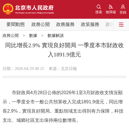
網站地圖
搜索
無障礙
登錄
要聞動態
要聞動態
政務公開
政務服務
政策服務
政民互動
政務公開
>
數據
>
數據解讀
黨中央精神
國務院資訊
中央部委動態
同比增長2.9% 實現良好開局 一季度本市財政收
入1891.9億元
北京要聞
會議資訊
部門動態
日期：2026-04-29 08:25
來源：北京日報
各區熱點
政務公開
市財政局4月28日公佈的2026年1至3月財政收支情況顯
示，一季度全市一般公共預算收入完成1891.9億元，同比增
市領導
機構職能
政策服務
長2.9%，實現良好開局。重點領域支出得到有力保障，科技
政策兌現
政策解讀
回應關切
支出、城鄉社區支出保持兩位數增長。