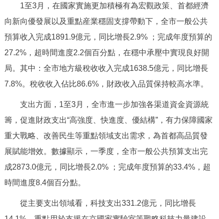
1至3月，在國家實施更加積極有為宏觀政策、首都經濟
決策公開
專題公開
向新向優發展以及重點産業穩固支撐帶動下，全市一般公共
政務服務
預算收入完成1891.9億元，同比增長2.9% ；完成年度預算的
27.2%，超時間進度2.2個百分點，在穩中承壓中實現良好開
個人服務
法人服務
部門服務
局。其中：全市地方級稅收收入完成1638.5億元，同比增長
7.8%。稅收收入佔比86.6%，財政收入品質保持較高水準。
便民服務
利企服務
投資項目
支出方面，1至3月，全市進一步加強各渠道資金資源統
籌，促進財政支出“高強度、快進度、優結構”，有力保障國家
仲介服務
陽光政務
重大戰略、改善民生等重點領域支出需求，為首都高品質發
政民互動
展賦能增效。數據顯示，一季度，全市一般公共預算支出完
成2873.0億元，同比增長2.0% ；完成年度預算的33.4%，超
12345網上接訴即辦
我要諮詢
我要建議
時間進度8.4個百分點。
參與調查
線上訪談
圖説互動
從主要支出領域看，科技支出331.2億元，同比增長
14.1%，重點用於支援在京國家實驗室等戰略科技力量建設、