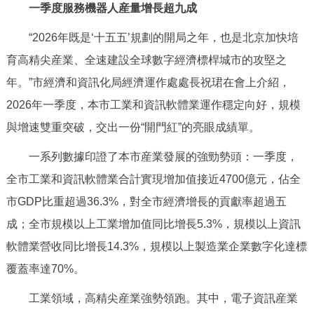
一季度服務機器人産量增長超九成
決策公開
專題公開
“2026年既是‘十五五’規劃的開局之年，也是北京加快培
政務服務
育高精尖産業、全速建設全球數字經濟標桿城市的攻堅之
年。”市經濟和資訊化局經濟運作處處長祝珺在會上介紹，
個人服務
法人服務
部門服務
2026年一季度，本市工業和資訊軟體業運作穩定向好，規模
與增速雙重突破，交出一份“開門紅”的亮眼成績單。
便民服務
利企服務
投資項目
一系列數據印證了本市産業發展的強勁勢頭：一季度，
仲介服務
陽光政務
全市工業和資訊軟體業合計實現增加值接近4700億元，佔全
市GDP比重超過36.3%，對全市經濟增長的貢獻率超過五
政民互動
成；全市規模以上工業增加值同比增長5.3%，規模以上資訊
12345網上接訴即辦
我要諮詢
我要建議
軟體業營收同比增長14.3%，規模以上製造業企業數字化達標
覆蓋率達70%。
參與調查
線上訪談
圖説互動
工業領域，高精尖産業強勢領跑。其中，電子資訊産業