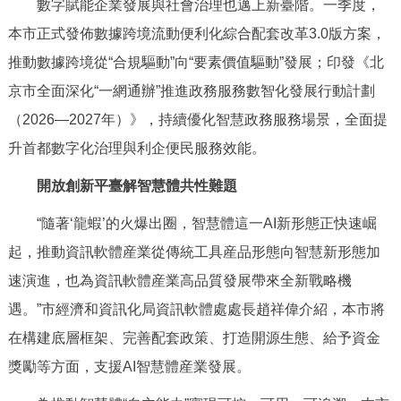
數字賦能企業發展與社會治理也邁上新臺階。一季度，
本市正式發佈數據跨境流動便利化綜合配套改革3.0版方案，
推動數據跨境從“合規驅動”向“要素價值驅動”發展；印發《北
京市全面深化“一網通辦”推進政務服務數智化發展行動計劃
（2026—2027年）》，持續優化智慧政務服務場景，全面提
升首都數字化治理與利企便民服務效能。
開放創新平臺解智慧體共性難題
“隨著‘龍蝦’的火爆出圈，智慧體這一AI新形態正快速崛
起，推動資訊軟體産業從傳統工具産品形態向智慧新形態加
速演進，也為資訊軟體産業高品質發展帶來全新戰略機
遇。”市經濟和資訊化局資訊軟體處處長趙祥偉介紹，本市將
在構建底層框架、完善配套政策、打造開源生態、給予資金
獎勵等方面，支援AI智慧體産業發展。