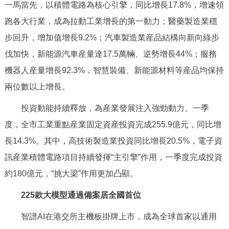
走進北京
一馬當先，以積體電路為核心引擎，同比增長17.8%，增速領
跑各大行業，成為拉動工業增長的第一動力；醫藥製造業穩
北京概況
十六區概覽
人文北京
步回升，增加值增長9.2%；汽車製造業産品結構向新向綠步
伐加快，新能源汽車産量達17.5萬輛、逆勢增長44%；服務
綠色北京
圖説北京
視頻北京
機器人産量增長92.3%，智慧裝備、新能源材料等産品均保持
兩位數以上增長。
多語種
投資動能持續釋放，為産業發展注入強勁動力。一季
ENGLISH
한국어
日本語
度，全市工業重點産業固定資産投資完成255.9億元，同比增
長14.3%。其中，高技術製造業投資同比增長20.5%，電子資
DEUTSCH
FRANÇAIS
РУССКИЙ ЯЗЫК
訊産業積體電路項目持續發揮“主引擎”作用，一季度完成投資
ESPAÑOL
PORTUGUÊS
約180億元，“挑大梁”作用更加凸顯。
العربية
225款大模型通過備案居全國首位
ITALIANO
智譜AI在港交所主機板掛牌上市，成為全球首家以通用