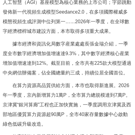
人工智慧（AGI）基座模型為核心業務的上市公司；字節跳動
回到頂部
發佈新一代視頻生成模型Seedance2.0，在多項國際權威多
模態視頻生成評測中位列第一……2026年一季度，在全球數
字經濟標桿城市建設方面，本市取得多項重大成果。
據市經濟和資訊化局數字産業處處長張金瑞介紹，一季
度全市數字經濟增加值增速達9.3%，其中數字經濟核心産業
增加值增速達到12%。截至目前，全市共有225款大模型通過
中央網信辦備案，佔全國總量約三成，持續位居全國首位。
在算力資源高品質供給方面，本市也取得新進展。2026
年一季度，京內新增算力1萬P，全市算力總規模達到7萬P。
京津冀“銀河算廊”工程也正加快實施，一季度調用京津冀及西
部地區優質算力資源超90萬P，全市40家存量數據中心啟動
綠色低碳升級改造。