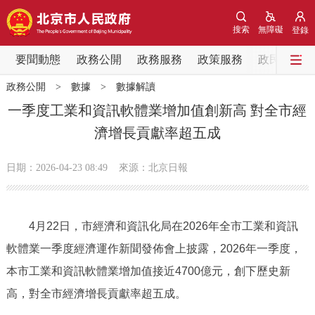
網站地圖
搜索
無障礙
登錄
要聞動態
要聞動態
政務公開
政務服務
政策服務
政民互動
政務公開
>
數據
>
數據解讀
黨中央精神
國務院資訊
中央部委動態
一季度工業和資訊軟體業增加值創新高 對全市經
濟增長貢獻率超五成
北京要聞
會議資訊
部門動態
日期：2026-04-23 08:49
來源：北京日報
各區熱點
政務公開
4月22日，市經濟和資訊化局在2026年全市工業和資訊
軟體業一季度經濟運作新聞發佈會上披露，2026年一季度，
市領導
機構職能
政策服務
本市工業和資訊軟體業增加值接近4700億元，創下歷史新
政策兌現
政策解讀
回應關切
高，對全市經濟增長貢獻率超五成。