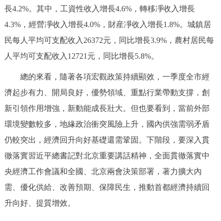
長4.2%。其中，工資性收入增長4.6%，轉移凈收入增長
4.3%，經營凈收入增長4.0%，財産凈收入增長1.8%。城鎮居
民每人平均可支配收入26372元，同比增長3.9%，農村居民每
人平均可支配收入12721元，同比增長5.8%。
總的來看，隨著各項宏觀政策持續顯效，一季度全市經
濟起步有力、開局良好，優勢領域、重點行業帶動支撐，創
新引領作用增強，新動能成長壯大。但也要看到，當前外部
環境變數較多，地緣政治衝突風險上升，國內供強需弱矛盾
仍較突出，經濟回升向好基礎還需鞏固。下階段，要深入貫
徹落實習近平總書記對北京重要講話精神，全面貫徹落實中
央經濟工作會議和全國、北京兩會決策部署，著力擴大內
需、優化供給、改善預期、保障民生，推動首都經濟持續回
升向好、提質增效。