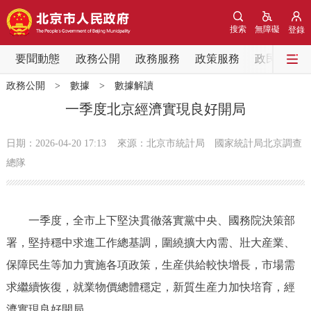
網站地圖
搜索
無障礙
登錄
要聞動態
要聞動態
政務公開
政務服務
政策服務
政民互動
政務公開
>
數據
>
數據解讀
黨中央精神
國務院資訊
中央部委動態
一季度北京經濟實現良好開局
北京要聞
會議資訊
部門動態
日期：2026-04-20 17:13
來源：北京市統計局 國家統計局北京調查
總隊
各區熱點
政務公開
一季度，全市上下堅決貫徹落實黨中央、國務院決策部
署，堅持穩中求進工作總基調，圍繞擴大內需、壯大産業、
市領導
機構職能
政策服務
保障民生等加力實施各項政策，生産供給較快增長，市場需
求繼續恢復，就業物價總體穩定，新質生産力加快培育，經
政策兌現
政策解讀
回應關切
濟實現良好開局。