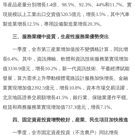
等産品産量分別增長1.4倍、98.5%、92.3%、44%和11.7%。實
回到頂部
現規模以上工業出口交貨值520.5億元，增長3.5%，其中汽車
製造業增長12.5%，專用設備製造業增長20.3%。
三、服務業穩中提質，生産性服務業優勢突出
一季度，全市第三産業增加值按不變價格計算，同比增
長6.4%。其中，資訊傳輸、軟體和資訊技術服務業實現增加
值3330.9億元，增長10.2%，新一代資訊技術、平臺經濟賦能
發展，算力需求上升帶動積體電路設計服務加快增長。金融
業實現增加值2392.5億元，增長10.8%，資本市場交易活躍，
北京地區證券交易額增長41.5%，銀行業、保險業運作平穩。
租賃和商務服務業實現增加值737.3億元，增長7.1%。
四、固定資産投資增勢較好，産業、民生項目加快推進
一季度，全市固定資産投資（不含農戶）同比增長