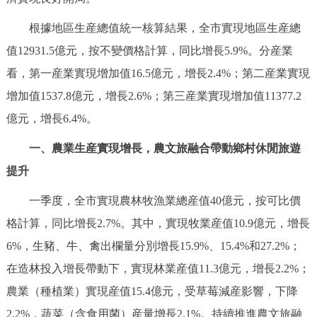
決策公開
專題公開
根據地區生産總值統一核算結果，全市實現地區生産總
值12931.5億元，按不變價格計算，同比增長5.9%。分産業
政務服務
看，第一産業實現增加值16.5億元，增長2.4%；第二産業實現
個人服務
法人服務
部門服務
增加值1537.8億元，增長2.6%；第三産業實現增加值11377.2
億元，增長6.4%。
便民服務
利企服務
投資項目
一、農業生産實現增長，農文旅融合帶動鄉村休閒旅遊
提升
仲介服務
陽光政務
一季度，全市實現農林牧漁業總産值40億元，按可比價
政民互動
格計算，同比增長2.7%。其中，實現牧業産值10.9億元，增長
6%，生豬、牛、禽出欄量分別增長15.9%、15.4%和27.2%；
12345網上接訴即辦
我要諮詢
我要建議
在造林投入增長帶動下，實現林業産值11.3億元，增長2.2%；
參與調查
線上訪談
圖説互動
農業（種植業）實現産值15.4億元，受草莓減産影響，下降
2.2%，蔬菜（含食用菌）産量增長2.1%。持續推進農文旅融