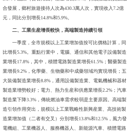
走進北京
合發展，鄉村旅遊接待人次為430.3萬人次，實現收入7.2億
元，同比分別增長14.8%和5.9%。
北京概況
十六區概覽
人文北京
二、工業生産增長較快，高端製造持續引領
綠色北京
圖説北京
視頻北京
一季度，全市規模以上工業增加值按可比價格計算，同
多語種
比增長5.3%。重點行業中，電腦、通信和其他電子設備製造
業增長17.8%，其中，積體電路製造業增長61.5%；醫藥製造
ENGLISH
한국어
日本語
業增長9.2%，化學藥、生物藥和中成藥領域均實現增長；五
大裝備製造業增長8.8%，通用設備製造業、電氣機械和器材
DEUTSCH
FRANÇAIS
РУССКИЙ ЯЗЫК
製造業增勢較好；電力、熱力生産和供應業增長2.2%；汽車
製造業下降3.3%，傳統燃油車需求較弱是主要原因。高端製
ESPAÑOL
PORTUGUÊS
العربية
造引領作用突出，規模以上工業戰略性新興産業、高技術製
ITALIANO
造業增加值（二者有交叉）分別增長13.8%和12.5%，風力發
電機組、工業機器人、服務機器人、新能源汽車、積體電路