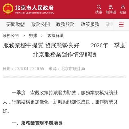
網站地圖
搜索
無障礙
登錄
要聞動態
要聞動態
政務公開
政務服務
政策服務
政民互動
政務公開
>
數據
>
數據解讀
黨中央精神
國務院資訊
中央部委動態
服務業穩中提質 發展態勢良好——2026年一季度
北京服務業運作情況解讀
北京要聞
會議資訊
部門動態
日期：2026-04-20 16:55
來源：北京市統計局
各區熱點
政務公開
一季度，宏觀政策持續發力顯效，服務業規模持續壯
大，行業結構更加優化，新興動能加快成長，運作態勢良
市領導
機構職能
政策服務
好。
政策兌現
政策解讀
回應關切
一、服務業實現平穩增長