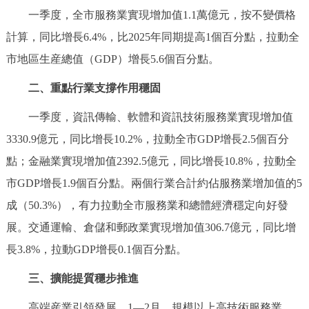
一季度，全市服務業實現增加值1.1萬億元，按不變價格
決策公開
專題公開
計算，同比增長6.4%，比2025年同期提高1個百分點，拉動全
政務服務
市地區生産總值（GDP）增長5.6個百分點。
個人服務
法人服務
部門服務
二、重點行業支撐作用穩固
一季度，資訊傳輸、軟體和資訊技術服務業實現增加值
便民服務
利企服務
投資項目
3330.9億元，同比增長10.2%，拉動全市GDP增長2.5個百分
點；金融業實現增加值2392.5億元，同比增長10.8%，拉動全
仲介服務
陽光政務
市GDP增長1.9個百分點。兩個行業合計約佔服務業增加值的5
政民互動
成（50.3%），有力拉動全市服務業和總體經濟穩定向好發
展。交通運輸、倉儲和郵政業實現增加值306.7億元，同比增
12345網上接訴即辦
我要諮詢
我要建議
長3.8%，拉動GDP增長0.1個百分點。
三、擴能提質穩步推進
參與調查
線上訪談
圖説互動
高端産業引領發展。1—2月，規模以上高技術服務業、