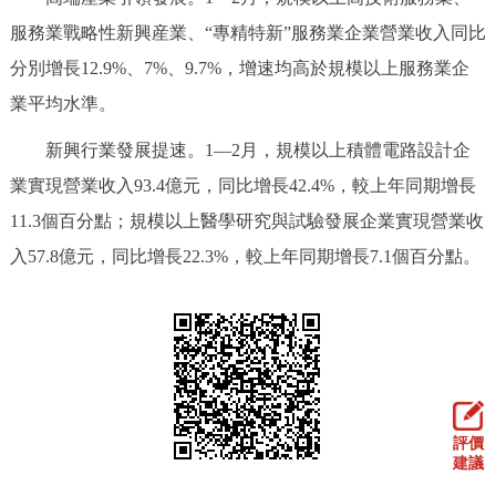
走進北京
服務業戰略性新興産業、“專精特新”服務業企業營業收入同比
北京概況
十六區概覽
人文北京
分別增長12.9%、7%、9.7%，增速均高於規模以上服務業企
業平均水準。
綠色北京
圖説北京
視頻北京
新興行業發展提速。1—2月，規模以上積體電路設計企
業實現營業收入93.4億元，同比增長42.4%，較上年同期增長
多語種
11.3個百分點；規模以上醫學研究與試驗發展企業實現營業收
ENGLISH
한국어
日本語
入57.8億元，同比增長22.3%，較上年同期增長7.1個百分點。
DEUTSCH
FRANÇAIS
РУССКИЙ ЯЗЫК
ESPAÑOL
PORTUGUÊS
العربية
ITALIANO
評價
建議