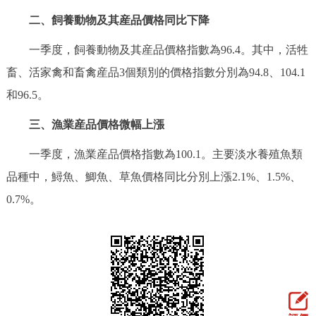
走進北京
二、飼養動物及其産品價格同比下降
北京概況
十六區概覽
人文北京
一季度，飼養動物及其産品價格指數為96.4。其中，活牲
畜、活家禽和畜禽産品3個類別的價格指數分別為94.8、104.1
綠色北京
圖説北京
視頻北京
和96.5。
多語種
三、漁業産品價格微幅上漲
一季度，漁業産品價格指數為100.1。主要淡水養殖魚類
ENGLISH
한국어
日本語
品種中，鱘魚、鯽魚、草魚價格同比分別上漲2.1%、1.5%、
DEUTSCH
FRANÇAIS
РУССКИЙ ЯЗЫК
0.7%。
ESPAÑOL
PORTUGUÊS
العربية
ITALIANO