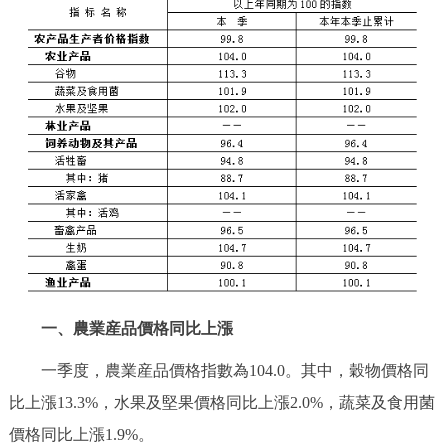
決策公開
專題公開
政務服務
個人服務
法人服務
部門服務
便民服務
利企服務
投資項目
仲介服務
陽光政務
政民互動
一、農業産品價格同比上漲
12345網上接訴即辦
我要諮詢
我要建議
一季度，農業産品價格指數為104.0。其中，穀物價格同
比上漲13.3%，水果及堅果價格同比上漲2.0%，蔬菜及食用菌
參與調查
線上訪談
圖説互動
價格同比上漲1.9%。