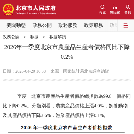
網站地圖
搜索
無障礙
登錄
要聞動態
要聞動態
政務公開
政務服務
政策服務
政民互動
政務公開
>
數據
>
數據解讀
黨中央精神
國務院資訊
中央部委動態
2026年一季度北京市農産品生産者價格同比下降
0.2%
北京要聞
會議資訊
部門動態
日期：2026-04-20 16:38
來源：國家統計局北京調查總隊
各區熱點
政務公開
一季度，北京市農産品生産者價格總指數為99.8，價格同
比下降0.2%。分類別看，農業産品價格上漲4.0%，飼養動物
市領導
機構職能
政策服務
及其産品價格下降3.6%，漁業産品價格上漲0.1%。
政策兌現
政策解讀
回應關切