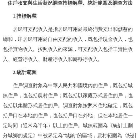
走進北京
住戶收支與生活狀況調查指標解釋、統計範圍及調查方法
1.指標解釋
北京概況
十六區概覽
人文北京
居民可支配收入是指居民可用於最終消費支出和儲蓄的
綠色北京
圖説北京
視頻北京
總和，即居民可用於自由支配的收入，既包括現金收入，也
包括實物收入。按照收入的來源，可支配收入包括工資性收
多語種
入、經營凈收入、財産凈收入和轉移凈收入。
ENGLISH
한국어
日本語
2.統計範圍
住戶調查對象為中華人民共和國境內的住戶，既包括城
DEUTSCH
FRANÇAIS
РУССКИЙ ЯЗЫК
鎮住戶，也包括農村住戶；既包括以家庭形式居住的戶，也
包括以集體形式居住的戶。調查對象按照常住地確定，既包
ESPAÑOL
PORTUGUÊS
العربية
括戶口在本地的住戶，也包括戶口在外地、但在本地居住一
ITALIANO
定時間（通常為半年）以上的住戶。城鎮範圍為《統計上劃
分城鄉的規定》中被界定為“城鎮”的區域，農村範圍為《統計