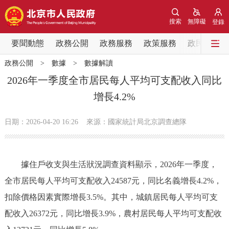
網站地圖
搜索
無障礙
登錄
要聞動態
要聞動態
政務公開
政務服務
政策服務
政民互動
政務公開
>
數據
>
數據解讀
黨中央精神
國務院資訊
中央部委動態
2026年一季度全市居民每人平均可支配收入同比
增長4.2%
北京要聞
會議資訊
部門動態
日期：2026-04-20 16:26
來源：國家統計局北京調查總隊
各區熱點
政務公開
據住戶收支與生活狀況調查資料顯示，2026年一季度，
全市居民每人平均可支配收入24587元，同比名義增長4.2%，
市領導
機構職能
政策服務
扣除價格因素實際增長3.5%。其中，城鎮居民每人平均可支
政策兌現
政策解讀
回應關切
配收入26372元，同比增長3.9%，農村居民每人平均可支配收