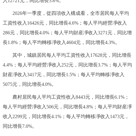
入12721元，同比增長5.8%。
決策公開
專題公開
2026年一季度，從四項收入構成看，全市居民每人平均
政務服務
工資性收入16426元，同比增長4.6%；每人平均經營凈收入
286元，同比增長4.0%；每人平均財産凈收入3271元，同比增
個人服務
法人服務
部門服務
長1.8%；每人平均轉移凈收入4604元，同比增長4.3%。
其中，城鎮居民每人平均工資性收入17628元，同比增長
便民服務
利企服務
投資項目
4.4%；每人平均經營凈收入252元，同比增長3.7%；每人平均
財産凈收入3417元，同比增長1.5%；每人平均轉移凈收入
仲介服務
陽光政務
5075元，同比增長4.0%。
政民互動
農村居民每人平均工資性收入8443元，同比增長6.1%；
12345網上接訴即辦
我要諮詢
我要建議
每人平均經營凈收入506元，同比增長4.8%；每人平均財産凈
收入2299元，同比增長4.1%；每人平均轉移凈收入1473元，
參與調查
線上訪談
圖説互動
同比增長7.0%。