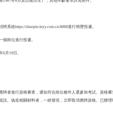
1987年6月及以後出生），其他年齡要求詳見附件。
://zhaopin.lnyy.com.cn:8888進行簡歷投遞。
一個崗位進行投遞。
6月19日。
應聘者進行資格審查，通知符合崗位條件人選參加考試。資格審
資訊、偽造相關材料者，一經發現，立即取消應聘資格。已辦理