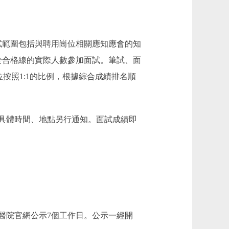
試範圍包括與聘用崗位相關應知應會的知
低於合格線的實際人數參加面試。筆試、面
按照1:1的比例，根據綜合成績排名順
具體時間、地點另行通知。面試成績即
醫院
官網公示7個工作日。公示一經開