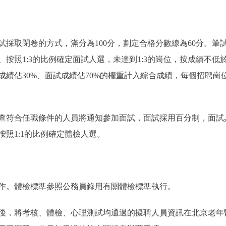
取閉卷的方式，滿分為100分，劃定合格分數線為60分。筆
按照1:3的比例確定面試人選，未達到1:3的崗位，按成績不
績佔30%、面試成績佔70%的權重計入綜合成績，每個招聘崗位
符合任職條件的人員將通知參加面試，面試採用百分制，面試
照1:1的比例確定體檢人選。
。體檢標準參照公務員錄用有關體檢標準執行。
，將考核、體檢、心理測試均通過的擬聘人員資訊在
北京老年