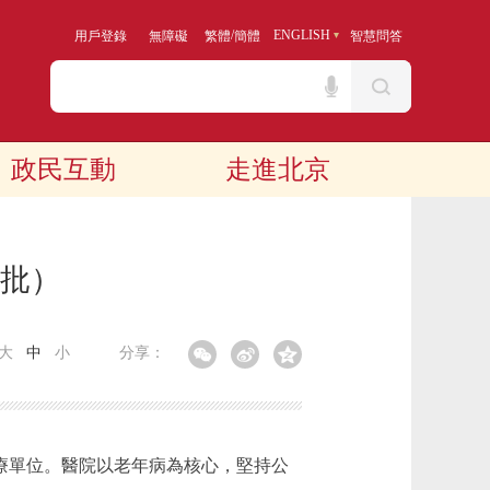
/
ENGLISH
用戶登錄
無障礙
繁體
簡體
智慧問答
政民互動
走進北京
三批）
大
中
小
分享：
療單位。醫院以老年病為核心，堅持公