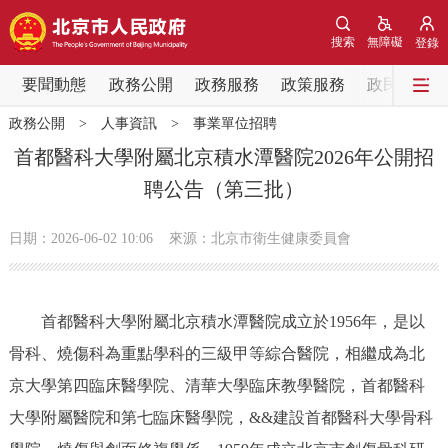
網站地圖
搜索
無障礙
登錄
要聞動態
要聞動態
政務公開
政務服務
政策服務
政民互動
政務公開
>
人事資訊
>
事業單位招聘
黨中央精神
國務院資訊
中央部委動態
首都醫科大學附屬北京積水潭醫院2026年公開招
聘公告（第三批）
北京要聞
會議資訊
部門動態
日期：2026-06-02 10:06
來源：北京市衛生健康委員會
各區熱點
政務公開
首都醫科大學附屬北京積水潭醫院成立於1956年，是以
骨科、燒傷科為重點學科的三級甲等綜合醫院，相繼成為北
市領導
機構職能
政策服務
京大學第四臨床醫學院、清華大學臨床教學醫院，首都醫科
政策兌現
政策解讀
回應關切
大學附屬醫院和第七臨床醫學院，&&建設首都醫科大學骨科