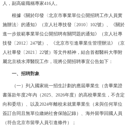
走進北京
人，副高級職稱專家416人。
根據《關於印發〈北京市事業單位公開招聘工作人員實
北京概況
十六區概覽
人文北京
施辦法〉的通知》（京人社專技發〔2010〕102號）、《關於
進一步規範事業單位公開招聘有關問題的通知》（京人社專
綠色北京
圖説北京
視頻北京
技發〔2012〕247號）、《北京市引進畢業生管理辦法》（京
多語種
人社畢發〔2021〕22號）等文件精神，結合
首都醫科大學附
屬北京積水潭醫院
工作，現將公開招聘事宜公告如下：
ENGLISH
한국어
日本語
一、招聘對象
DEUTSCH
FRANÇAIS
РУССКИЙ ЯЗЫК
（一）列入國家統一招生計劃的應屆畢業生（含畢業證
書落款年度2年內（2025、2026年度）的高校畢業生，不含定
ESPAÑOL
PORTUGUÊS
العربية
向和委培）、以及2024年離校未就業畢業生（未與任何單位
簽訂合同且無單位繳納社會保險記錄）、海外留學回國人員
ITALIANO
（符合北京市留學人員引進條件）；