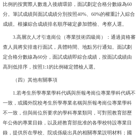
比例的按實際人數進入後續環節，面試劃定合格分數線為60
分。筆試成績與面試成績分別按照40%、60%的權重計入綜合
成績。根據綜合成績排名順序確定參加體檢、考察人選。
3.高層次人才引進崗位（專業技術四級崗）：通過資格審
查人員將安排進行面試，具體時間、地點另行通知。面試劃
定合格分數線為60分，面試成績即綜合成績，按面試成績由
高到低排序，按照1:1的比例確定體檢人選。
（四）其他有關事項
1.若考生所學專業學科代碼與所報考崗位專業學科代碼不
一致，或國外院校考生所學專業名稱與所報考崗位專業學科
不一致，但與崗位所要求的學科專業類同，可對照教育部歷
年公佈的專業目錄，以及經教育部批准的各學校特設專業目
錄，提供所在學校、院或係級出具的相關專業説明材料；國