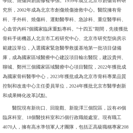
學院、燒傷與創面修複學係。1959年成立北京市創傷骨科研
決策公開
專題公開
究所，2002年成為北京市創傷燒傷搶救中心。醫院擁有骨
科、手外科、燒傷科、運動醫學科、急診科、重症醫學科、
政務服務
心血管內科7個國家臨床重點專科。“十四五”期間，先後獲批
個人服務
法人服務
部門服務
骨科手術機器人北京市工程研究中心、北京市研究型病房示
範建設單位，入選國家緊急醫學救援基地第一批項目儲備
便民服務
利企服務
投資項目
庫，成為國家區域醫療中心建設項目輸出醫院，建設貴州、
聊城、鄭州三個國家區域醫療中心項目醫院，2022年獲批成
仲介服務
陽光政務
為國家骨科醫學中心，2023年獲批成為北京市骨科專業品質
控制和改進中心主任委員單位，2024年獲批北京市醫學創新
政民互動
和成果轉化改革試點。
12345網上接訴即辦
我要諮詢
我要建議
醫院現有新街口、回龍觀、新龍澤三個院區，設有49個
臨床科室、18個醫技科室和25個行政職能處室。現有職工
參與調查
線上訪談
圖説互動
4070人，擁有高水準領軍人才團隊，包括正高級職稱專家208