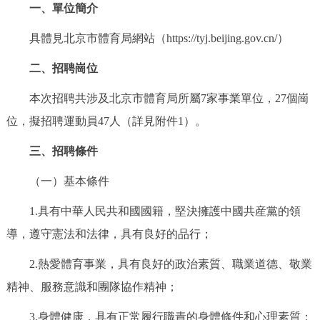
一、單位簡介
決策公開
專題公開
具體見北京市體育局網站（https://tyj.beijing.gov.cn/）
政務服務
二、招聘崗位
個人服務
法人服務
部門服務
本次招聘共涉及北京市體育局所屬7家事業單位，27個崗
位，擬招聘運動員47人（詳見附件1）。
便民服務
利企服務
投資項目
三、招聘條件
仲介服務
陽光政務
（一）基本條件
1.具有中華人民共和國國籍，堅決擁護中國共産黨的領
政民互動
導，遵守憲法和法律，具有良好的品行；
12345網上接訴即辦
我要諮詢
我要建議
2.熱愛體育事業，具有良好的政治素質、職業道德、敬業
精神、服務意識和團隊協作精神；
參與調查
線上訪談
圖説互動
3.身體健康，具有正常履行職責的身體條件和心理素質；