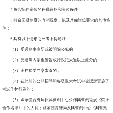
走進北京
4.符合招聘崗位的任職資格和崗位條件；
北京概況
十六區概覽
人文北京
5.符合回避制度的有關規定，以及具備崗位要求的其他條
件；
綠色北京
圖説北京
視頻北京
6.具有以下情形之一者不得應聘：
多語種
（1）受過刑事處罰或被開除公職的；
ENGLISH
한국어
日本語
（2）受過黨內嚴重警告或行政記大過以上處分的；
（3）正在接受立案審查的；
DEUTSCH
FRANÇAIS
РУССКИЙ ЯЗЫК
（4）在此前的公開招聘和各級重大考試中被認定實施了
ESPAÑOL
PORTUGUÊS
العربية
考試作弊行為的；
（5）國家體育總局反興奮劑中心公佈興奮劑違規《禁止
ITALIANO
合作名單》中的人員；國家體育總局反興奮劑中心《興奮劑