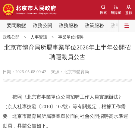
網站地圖
搜索
無障礙
登錄
要聞動態
要聞動態
政務公開
政務服務
政策服務
政民互動
政務公開
>
人事資訊
>
事業單位招聘
黨中央精神
國務院資訊
中央部委動態
北京市體育局所屬事業單位2026年上半年公開招
聘運動員公告
北京要聞
會議資訊
部門動態
日期：2026-05-08 09:42
來源：北京市體育局
各區熱點
政務公開
按照《北京市事業單位公開招聘工作人員實施辦法》
（京人社專技發〔2010〕102號）等有關規定，根據工作需
市領導
機構職能
政策服務
要，北京市體育局所屬事業單位面向社會公開招聘高水準運
政策兌現
政策解讀
回應關切
動員，具體公告如下。