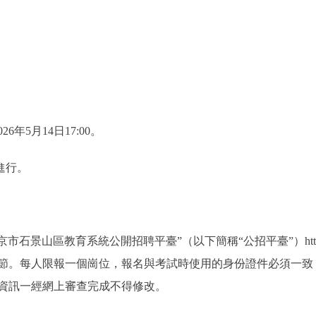
6年5月14日17:00。
進行。
區教育系統公開招聘平臺”（以下簡稱“公招平臺”）http://zhaop
節。每人限報一個崗位，報名與考試時使用的身份證件必須一致
資訊一經網上審查完成不得修改。