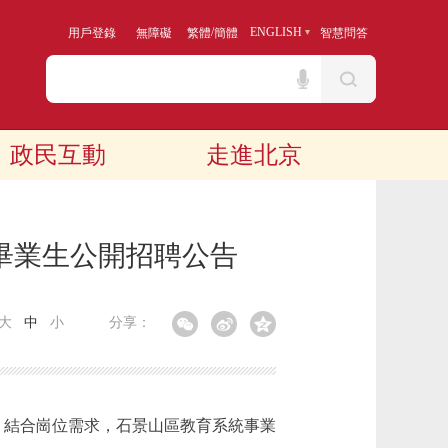
/
ENGLISH
用戶登錄
無障礙
繁體
簡體
智慧問答
政民互動
走進北京
士畢業生公開招聘公告
大
中
小
分享：
，結合崗位需求，石景山區教育系統事業