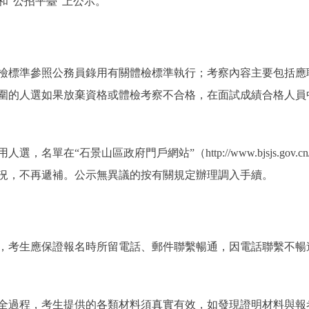
和“公招平臺”上公示。
標準參照公務員錄用有關體檢標準執行；考察內容主要包括應
圍的人選如果放棄資格或體檢考察不合格，在面試成績合格人員
“石景山區政府門戶網站”（http://www.bjsjs.gov.cn/i
況，不再遞補。公示無異議的按有關規定辦理調入手續。
考生應保證報名時所留電話、郵件聯繫暢通，因電話聯繫不暢
過程，考生提供的各類材料須真實有效，如發現證明材料與報