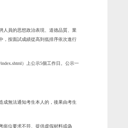
聘人員的思想政治表現、道德品質、業
中，按面試成績從高到低排序依次進行
ndex.shtml）上公示5個工作日。公示一
造成無法通知考生本人的，後果由考生
考崗位要求不符、提供虛假材料或偽