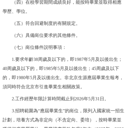
（四）在校學習期間成績良好，能按時畢業並取得相應
走進北京
學歷、學位。
北京概況
十六區概覽
人文北京
（五）符合回避制度的有關規定。
綠色北京
圖説北京
視頻北京
（六）具備崗位要求的其他條件。
（七）崗位條件説明事項：
多語種
1.要求年齡38周歲及以下的，即1987年5月及以後出生；
ENGLISH
한국어
日本語
40周歲及以下的，即1985年5月及以後出生；45周歲及以下
的，即1980年5月及以後出生。非北京生源應屆畢業生報考，
DEUTSCH
FRANÇAIS
РУССКИЙ ЯЗЫК
須同時符合北京市引進畢業生相關政策。
ESPAÑOL
PORTUGUÊS
العربية
2.工作經歷年限計算時間截止到2026年5月31日。
3.招聘範圍為“應屆畢業生”的崗位，限列入國家統一招生
ITALIANO
計劃，培養方式為非定向（不含定向、委培），按時畢業並