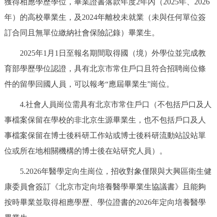
獲得相應學歷學位，畢業證書落款年度2年內（2025年、2026
回到頂部
年）的高校畢業生，及2024年離校未就業（未與任何單位簽
訂合同且無單位繳納社會保險記錄）畢業生。
2025年1月1日至報名期間取得國（境）外學位並完成教
育部學歷學位認證，具有北京市常住戶口且符合招聘崗位條
件的留學回國人員，可以報考“應屆畢業生”崗位。
4.社會人員崗位需具有北京市常住戶口（不包括戶口及人
事檔案保留在學校的非北京生源畢業生，也不包括戶口及人
事檔案保留在博士後科研工作站或博士後科研流動站設站單
位或所在地相關機構的博士後在站研究人員）。
5.2026年醫學定向生崗位，招收對象僅限與大興區衛生健
康委員會簽訂《北京市定向培養醫學畢業生協議書》且能夠
按時畢業並取得相應學歷、學位證書的2026年定向培養醫學