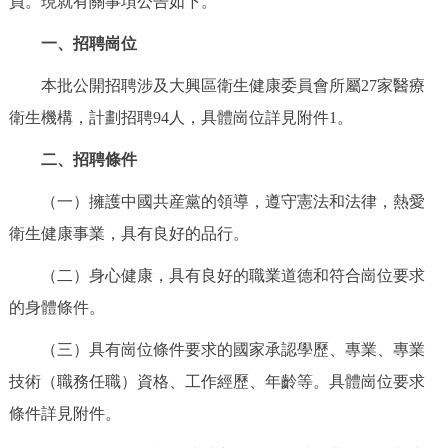
員。現就有關事項公告如下。
決策公開
專題公開
一、招聘崗位
政務服務
本批公開招聘涉及大興區衛生健康委員會所屬27家醫療
衛生機構，計劃招聘94人，具體崗位詳見附件1。
個人服務
法人服務
部門服務
二、招聘條件
便民服務
利企服務
投資項目
（一）擁護中國共産黨的領導，遵守憲法和法律，熱愛
衛生健康事業，具有良好的品行。
仲介服務
陽光政務
（二）身心健康，具有良好的職業道德和符合崗位要求
政民互動
的身體條件。
12345網上接訴即辦
我要諮詢
我要建議
（三）具有崗位條件要求的國家承認學歷、專業、專業
技術（職務任職）資格、工作經歷、年齡等。具體崗位要求
參與調查
線上訪談
圖説互動
條件詳見附件。