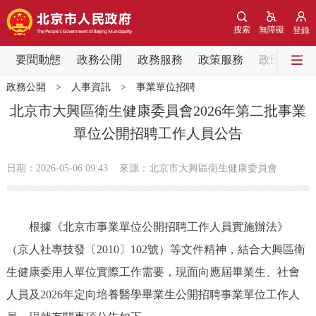
網站地圖
搜索
無障礙
登錄
要聞動態
要聞動態
政務公開
政務服務
政策服務
政民互動
政務公開
>
人事資訊
>
事業單位招聘
黨中央精神
國務院資訊
中央部委動態
北京市大興區衛生健康委員會2026年第二批事業
單位公開招聘工作人員公告
北京要聞
會議資訊
部門動態
日期：2026-05-06 09:43
來源：北京市大興區衛生健康委員會
各區熱點
政務公開
根據《北京市事業單位公開招聘工作人員實施辦法》
（京人社專技發〔2010〕102號）等文件精神，結合大興區衛
市領導
機構職能
政策服務
生健康委用人單位實際工作需要，現面向應屆畢業生、社會
政策兌現
政策解讀
回應關切
人員及2026年定向培養醫學畢業生公開招聘事業單位工作人