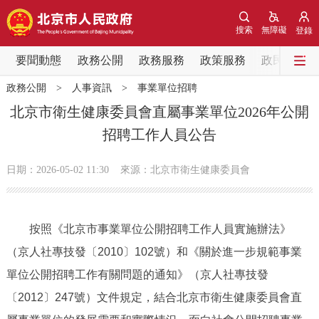
網站地圖
搜索
無障礙
登錄
要聞動態
要聞動態
政務公開
政務服務
政策服務
政民互動
政務公開
>
人事資訊
>
事業單位招聘
黨中央精神
國務院資訊
中央部委動態
北京市衛生健康委員會直屬事業單位2026年公開
招聘工作人員公告
北京要聞
會議資訊
部門動態
日期：2026-05-02 11:30
來源：北京市衛生健康委員會
各區熱點
政務公開
按照《北京市事業單位公開招聘工作人員實施辦法》
（京人社專技發〔2010〕102號）和《關於進一步規範事業
市領導
機構職能
政策服務
單位公開招聘工作有關問題的通知》（京人社專技發
政策兌現
政策解讀
回應關切
〔2012〕247號）文件規定，結合北京市衛生健康委員會直