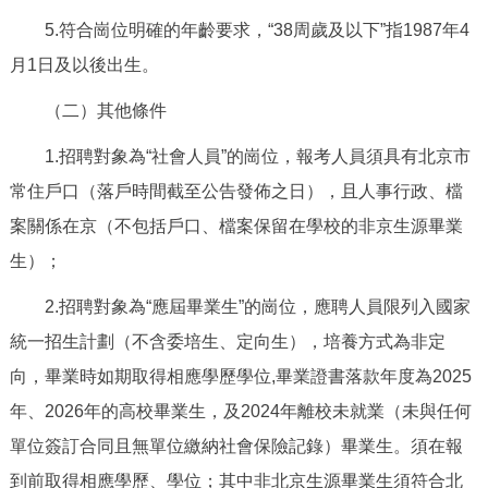
走進北京
5.符合崗位明確的年齡要求，“38周歲及以下”指1987年4
月1日及以後出生。
北京概況
十六區概覽
人文北京
（二）其他條件
綠色北京
圖説北京
視頻北京
1.招聘對象為“社會人員”的崗位，報考人員須具有北京市
多語種
常住戶口（落戶時間截至公告發佈之日），且人事行政、檔
案關係在京（不包括戶口、檔案保留在學校的非京生源畢業
ENGLISH
한국어
日本語
生）；
DEUTSCH
FRANÇAIS
РУССКИЙ ЯЗЫК
2.招聘對象為“應屆畢業生”的崗位，應聘人員限列入國家
統一招生計劃（不含委培生、定向生），培養方式為非定
ESPAÑOL
PORTUGUÊS
العربية
向，畢業時如期取得相應學歷學位,畢業證書落款年度為2025
年、2026年的高校畢業生，及2024年離校未就業（未與任何
ITALIANO
單位簽訂合同且無單位繳納社會保險記錄）畢業生。須在報
到前取得相應學歷、學位；其中非北京生源畢業生須符合北