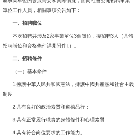
屬事業單位的發展需要和實際情況，面向社會公開招聘事業
決策公開
專題公開
單位工作人員，相關事項公告如下：
政務服務
一、招聘職位
本次招聘共涉及2家事業單位3個崗位，擬招聘3人（具體
個人服務
法人服務
部門服務
招聘崗位和資格條件詳見附件1）。
便民服務
利企服務
投資項目
二、招聘條件
（一）基本條件
仲介服務
陽光政務
1.擁護中華人民共和國憲法，擁護中國共産黨和社會主義
政民互動
制度；
12345網上接訴即辦
我要諮詢
我要建議
2.具有良好的政治素質和道德品行；
3.具有正常履行職責的身體條件和心理素質；
參與調查
線上訪談
圖説互動
4.具有符合崗位要求的工作能力。