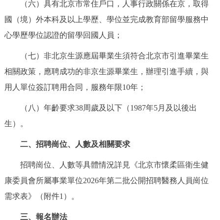
（六）具有北京市常住戶口，人事行政關係在京，取得
走進北京
國（境）外本科及以上學歷、學位並完成教育部留學服務中
北京概況
十六區概覽
人文北京
心學歷學位認證的留學回國人員；
（七）非北京生源應屆畢業生須符合北京市引進畢業生
綠色北京
圖説北京
視頻北京
相關政策，應聘成功的非京生源畢業生，辦理引進手續，與
多語種
用人單位簽訂聘用合同，服務年限10年；
（八）年齡要求38周歲及以下（1987年5月及以後出
ENGLISH
한국어
日本語
生）。
DEUTSCH
FRANÇAIS
РУССКИЙ ЯЗЫК
二、招聘崗位、人數及相關要求
招聘崗位、人數等具體情況詳見《北京市懷柔區衛生健
ESPAÑOL
PORTUGUÊS
العربية
康委員會所屬事業單位2026年第二批公開招聘醫務人員崗位
ITALIANO
需求表》（附件1）。
三、報名辦法