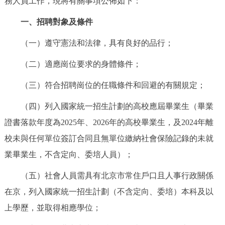
務人員工作，現將有關事項公佈如下：
決策公開
專題公開
一、招聘對象及條件
政務服務
（一）遵守憲法和法律，具有良好的品行；
個人服務
法人服務
部門服務
（二）適應崗位要求的身體條件；
（三）符合招聘崗位的任職條件和回避的有關規定；
便民服務
利企服務
投資項目
（四）列入國家統一招生計劃的高校應屆畢業生（畢業
證書落款年度為2025年、2026年的高校畢業生，及2024年離
仲介服務
陽光政務
校未與任何單位簽訂合同且無單位繳納社會保險記錄的未就
政民互動
業畢業生，不含定向、委培人員）；
12345網上接訴即辦
我要諮詢
我要建議
（五）社會人員需具有北京市常住戶口且人事行政關係
在京，列入國家統一招生計劃（不含定向、委培）本科及以
參與調查
線上訪談
圖説互動
上學歷，並取得相應學位；