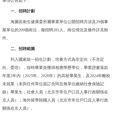
事項公告如下：
決策公開
專題公開
一、招聘計劃
政務服務
海澱區衛生健康委所屬事業單位公開招聘共涉及29個事
業單位的209個崗位，擬招聘281人。崗位情況及條件詳見附
個人服務
法人服務
部門服務
件。
便民服務
利企服務
投資項目
二、招聘範圍
列入國家統一招生計劃，培養方式為非定向（不含定
仲介服務
陽光政務
向、委培），按時畢業並獲得相應學歷學位，畢業證書落款
政民互動
年度2年內（2025年、2026年）的高校畢業生，及2024年離校
未就業（未與任何單位簽訂合同且無單位繳納社會保險記
12345網上接訴即辦
我要諮詢
我要建議
錄）畢業生；社會人員（北京市常住戶口且人事行政關係在
京人員）；海外留學歸國人員（北京市常住戶口且人事行政
參與調查
線上訪談
圖説互動
關係在京人員）。