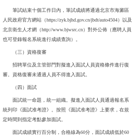
筆試結束十個工作日內，筆試成績將通過北京市海澱區
人民政府官方網站（https://zyk.bjhd.gov.cn/jbdt/auto4504）以及
北京衛生人才網（http://www.bjwsrc.cn）對外公佈（應聘人員
也可登錄報名系統進行成績查詢）。
（三）資格復審
招聘單位及主管部門對擬進入面試人員資格條件進行復
審。資格復審未通過人員不得進入面試。
（四）面試
面試統一命題，統一組織。擬進入面試人員通過報名系
統列印《面試准考證》。按照《面試准考證》上要求，在規
定時間到指定考點參加面試。
面試成績實行百分制，合格線為60分，面試成績低於60