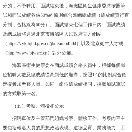
分的，不予聘用。面試結束後，海澱區衛生健康委將按照筆
試和面試成績各佔50%的原則綜合匯總總成績（總成績實行百
分制，合格線為60分）。面試結束七個工作日內，面試成績
及總成績將通過北京市海澱區人民政府官方網站
（https://zyk.bjhd.gov.cn/jbdt/auto4504）以及北京衛生人才網
（http://www.bjwsrc.cn）對外公佈。
海澱區衛生健康委在面試成績合格人員中，根據每個崗
位招聘人數及總成績從高到低的順序，按照1:1的比例綜合確
定擬參加考察人員。如同一崗位總成績相同，採取加試筆試
的方式取第一名。
（五）考察、體檢和公示
招聘單位及主管部門組織考察、體檢工作。考察內容主
要包括報名人員的思想政治表現、道德品質、業務能力、工