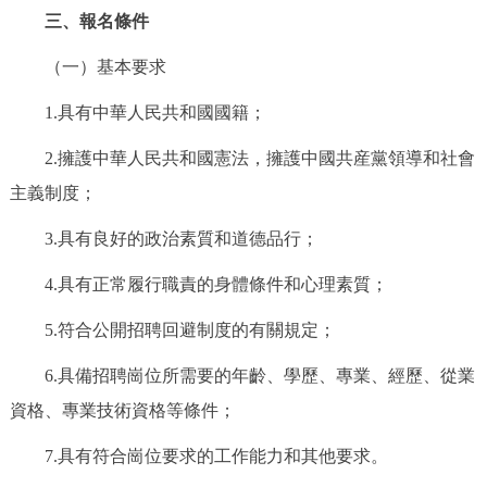
走進北京
三、報名條件
北京概況
十六區概覽
人文北京
（一）基本要求
1.具有中華人民共和國國籍；
綠色北京
圖説北京
視頻北京
2.擁護中華人民共和國憲法，擁護中國共産黨領導和社會
多語種
主義制度；
3.具有良好的政治素質和道德品行；
ENGLISH
한국어
日本語
4.具有正常履行職責的身體條件和心理素質；
DEUTSCH
FRANÇAIS
РУССКИЙ ЯЗЫК
5.符合公開招聘回避制度的有關規定；
ESPAÑOL
PORTUGUÊS
العربية
6.具備招聘崗位所需要的年齡、學歷、專業、經歷、從業
資格、專業技術資格等條件；
ITALIANO
7.具有符合崗位要求的工作能力和其他要求。