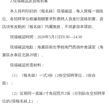
2.現場確認及資格初審
本人持列印好的《報名錶》現場確認，每人限報一個崗
位。各招聘單位根據相關要求對應聘人員進行資格初審。資
訊項有改動的《報名錶》均屬無效，不得參加本環節。
現場確認時間：2026年5月15日9:30—14:30
現場確認地點：海澱區衛生學校南門西側外會議室（海
澱區永泰莊北路20號）。
現場確認所需材料：
（1）《報名錶》一式3份（2份交招聘單位，1份自
留）；
（2）近期同一底板1寸免冠照片2張（分別貼在交招聘單
位的2張報名錶上）；