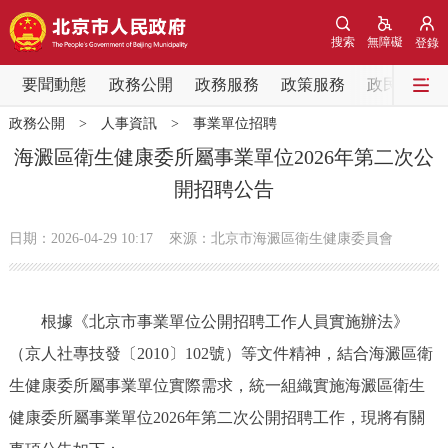
網站地圖
搜索
無障礙
登錄
要聞動態
要聞動態
政務公開
政務服務
政策服務
政民互動
政務公開
>
人事資訊
>
事業單位招聘
黨中央精神
國務院資訊
中央部委動態
海澱區衛生健康委所屬事業單位2026年第二次公
開招聘公告
北京要聞
會議資訊
部門動態
日期：2026-04-29 10:17
來源：北京市海澱區衛生健康委員會
各區熱點
政務公開
根據《北京市事業單位公開招聘工作人員實施辦法》
（京人社專技發〔2010〕102號）等文件精神，結合海澱區衛
市領導
機構職能
政策服務
生健康委所屬事業單位實際需求，統一組織實施海澱區衛生
政策兌現
政策解讀
回應關切
健康委所屬事業單位2026年第二次公開招聘工作，現將有關