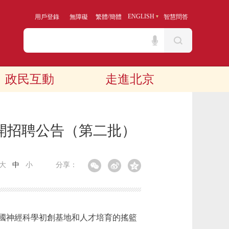
/
ENGLISH
用戶登錄
無障礙
繁體
簡體
智慧問答
政民互動
走進北京
開招聘公告（第二批）
大
中
小
分享：
國神經科學初創基地和人才培育的搖籃