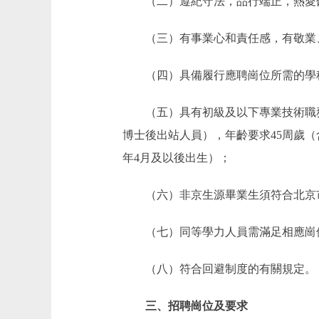
（二）遵紀守法，品行端正，熱愛醫
（三）有事業心和責任感，有敬業、
（四）具備履行應聘崗位所需的學科
（五）具有初級及以下專業技術職務資
博士後出站人員），年齡要求45周歲（含
年4月及以後出生）；
（六）非京生源畢業生須符合北京市
（七）同等學力人員需滿足相應崗
（八）符合回避制度的有關規定。
三、招聘崗位及要求