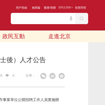
/
ENGLISH
用戶登錄
無障礙
繁體
簡體
智慧問答
政民互動
走進北京
士後）人才公告
大
中
小
分享：
市事業單位公開招聘工作人員實施辦