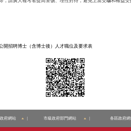
等，請廣大報考者提高警惕、理性對待，避免上當受騙和權益受
公開招聘博士（含博士後）人才職位及要求表
政府網站
|
市級政府部門網站
|
各區政府網