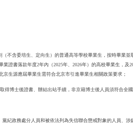
（不含委培生、定向生）的普通高等學校畢業生，按時畢業並
證書落款年度2年內（2025年、2026年）的高校畢業生，及
北京生源應屆畢業生需符合北京市引進畢業生相關政策要求；
日前取得博士後證書、辦結出站手續，非京籍博士後人員須符合全
黨紀政務處分人員和被依法列為失信聯合懲戒對象的人員、涉