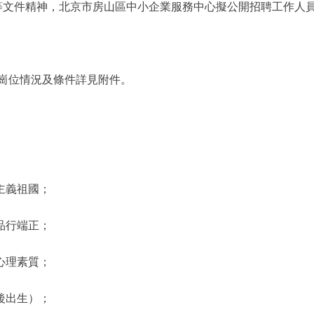
號）等文件精神，北京市房山區中小企業服務中心擬公開招聘工作人
崗位情況及條件詳見附件。
主義祖國；
品行端正；
心理素質；
以後出生）；