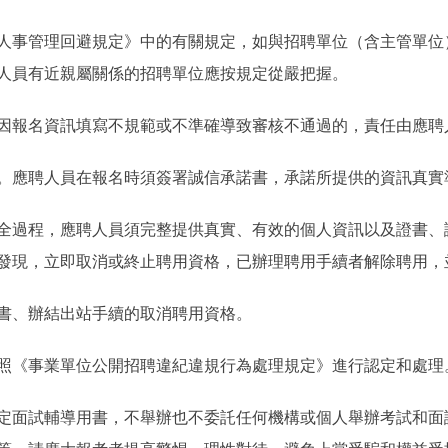
事管理回避規定》中的有關規定，如與招聘單位（含主管單位
人員有近親屬關係的招聘單位應按規定從嚴把握。
報名資訊填寫不規範或不準確導致審核不通過的，責任由應聘
應聘人員在報名時須簽署誠信承諾書，承諾所提供的資訊真實
過程，應聘人員須完整提供真實、有效的個人資訊以及證書、
發現，立即取消或終止聘用資格，已辦理聘用手續者解除聘用，
、辦結出站手續的取消聘用資格。
《事業單位公開招聘違紀違規行為處理規定》進行認定和處理
面試輔導用書，不舉辦也不委託任何機構或個人舉辦考試和面