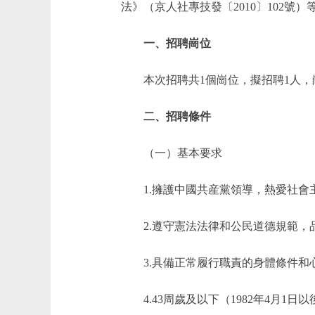
法》（京人社專技發〔2010〕102
一、招聘崗位
本次招聘共1個崗位，擬招聘1人，
二、招聘條件
（一）基本要求
1.擁護中國共産黨領導，熱愛社會
2.遵守憲法法律和公民道德規範，
3.具備正常履行職責的身體條件和
4.43周歲及以下（1982年4月1日