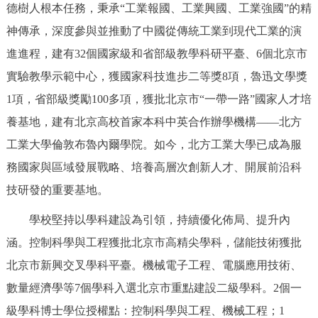
德樹人根本任務，秉承“工業報國、工業興國、工業強國”的精
決策公開
專題公開
神傳承，深度參與並推動了中國從傳統工業到現代工業的演
政務服務
進進程，建有32個國家級和省部級教學科研平臺、6個北京市
實驗教學示範中心，獲國家科技進步二等獎8項，魯迅文學獎
個人服務
法人服務
部門服務
1項，省部級獎勵100多項，獲批北京市“一帶一路”國家人才培
養基地，建有北京高校首家本科中英合作辦學機構——北方
便民服務
利企服務
投資項目
工業大學倫敦布魯內爾學院。如今，北方工業大學已成為服
務國家與區域發展戰略、培養高層次創新人才、開展前沿科
仲介服務
陽光政務
技研發的重要基地。
政民互動
學校堅持以學科建設為引領，持續優化佈局、提升內
涵。控制科學與工程獲批北京市高精尖學科，儲能技術獲批
12345網上接訴即辦
我要諮詢
我要建議
北京市新興交叉學科平臺。機械電子工程、電腦應用技術、
數量經濟學等7個學科入選北京市重點建設二級學科。2個一
參與調查
線上訪談
圖説互動
級學科博士學位授權點：控制科學與工程、機械工程；1