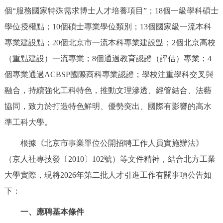
走進北京
個“服務國家特殊需求博士人才培養項目”；18個一級學科碩士
學位授權點；10個碩士專業學位類別；13個國家級一流本科
北京概況
十六區概覽
人文北京
專業建設點；20個北京市一流本科專業建設點；2個北京高校
（重點建設）一流專業；8個通過教育認證（評估）專業；4
綠色北京
圖説北京
視頻北京
個專業通過ACBSP國際商科專業認證；學校注重學科交叉與
多語種
融合，持續強化工科特色，推動文理滲透、經管結合、法藝
協同，致力於打造特色鮮明、優勢突出、國際有影響的高水
ENGLISH
한국어
日本語
準工科大學。
DEUTSCH
FRANÇAIS
РУССКИЙ ЯЗЫК
根據《北京市事業單位公開招聘工作人員實施辦法》
（京人社專技發〔2010〕102號）等文件精神，結合
北方工業
ESPAÑOL
PORTUGUÊS
العربية
大學
實際，現將2026年第二批人才引進工作有關事項公告如
下：
ITALIANO
一、應聘基本條件