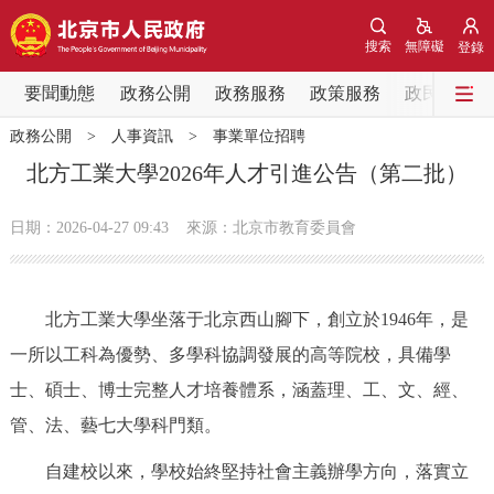
網站地圖
搜索
無障礙
登錄
要聞動態
要聞動態
政務公開
政務服務
政策服務
政民互動
政務公開
>
人事資訊
>
事業單位招聘
黨中央精神
國務院資訊
中央部委動態
北方工業大學2026年人才引進公告（第二批）
北京要聞
會議資訊
部門動態
日期：2026-04-27 09:43
來源：北京市教育委員會
各區熱點
北方工業大學坐落于北京西山腳下，創立於1946年，是
政務公開
一所以工科為優勢、多學科協調發展的高等院校，具備學
士、碩士、博士完整人才培養體系，涵蓋理、工、文、經、
市領導
機構職能
政策服務
管、法、藝七大學科門類。
政策兌現
政策解讀
回應關切
自建校以來，學校始終堅持社會主義辦學方向，落實立