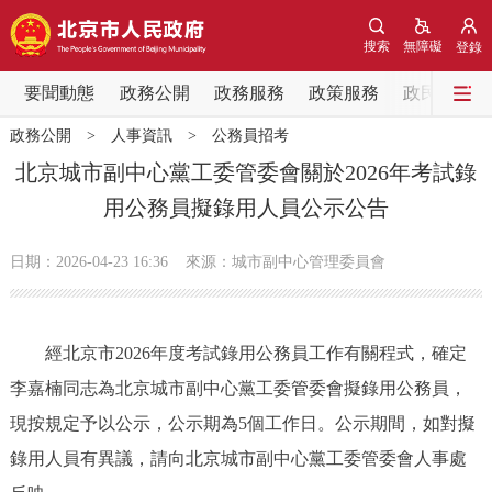
網站地圖
搜索
無障礙
登錄
要聞動態
要聞動態
政務公開
政務服務
政策服務
政民互動
政務公開
>
人事資訊
>
公務員招考
黨中央精神
國務院資訊
中央部委動態
北京城市副中心黨工委管委會關於2026年考試錄
用公務員擬錄用人員公示公告
北京要聞
會議資訊
部門動態
日期：2026-04-23 16:36
來源：城市副中心管理委員會
各區熱點
政務公開
經北京市2026年度考試錄用公務員工作有關程式，確定
李嘉楠同志為北京城市副中心黨工委管委會擬錄用公務員，
市領導
機構職能
政策服務
現按規定予以公示，公示期為5個工作日。公示期間，如對擬
政策兌現
政策解讀
回應關切
錄用人員有異議，請向北京城市副中心黨工委管委會人事處