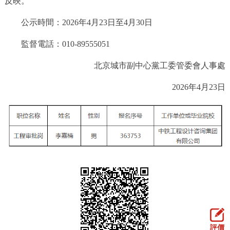
反映。
決策公開
專題公開
公示時間：2026年4月23日至4月30日
政務服務
監督電話：010-89555051
個人服務
法人服務
部門服務
北京城市副中心黨工委管委會人事處
2026年4月23日
便民服務
利企服務
投資項目
仲介服務
陽光政務
政民互動
12345網上接訴即辦
我要諮詢
我要建議
參與調查
線上訪談
圖説互動
評價