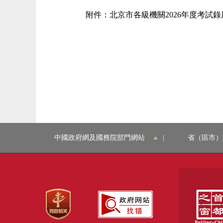
附件：北京市各級機關2026年度考試
中國政府網及國務院部門網站
|
省（區市）