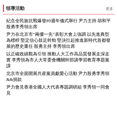
領導活動
更多
紀念全民族抗戰爆發89週年儀式舉行 尹力主持 胡和平
殷勇李秀領出席
尹力在北京市“兩優一先”表彰大會上強調 以先進典型
為標桿 堅定信心鼓足幹勁 堅決扛起推進新時代首都發
展的歷史重任 殷勇主持 李秀領出席
以正確政績觀為引領 推動人大工作高品質發展走深走
實 李秀領為市人大常委會機關幹部講學習教育專題黨
課
北京市全面開展共産黨員獻愛心活動 尹力殷勇李秀領
&&捐款
尹力會見香港全國人大代表專題調研組 李秀領一同會
見