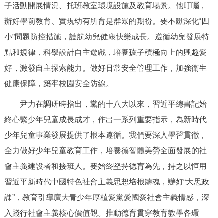
走進北京
子活動開展情況、托班教室環境設施及教育場景。他叮囑，
辦好學前教育、實現幼有所育是群眾的期盼。要不斷深化“四
北京概況
十六區概覽
人文北京
小”問題防控措施，護航幼兒健康快樂成長。遵循幼兒發展特
點和規律，科學設計自主遊戲，培養孩子積極向上的興趣愛
綠色北京
圖説北京
視頻北京
好，激發自主探索能力。做好日常安全管理工作，加強衛生
多語種
健康保障，築牢校園安全防線。
尹力在調研時指出，黨的十八大以來，習近平總書記始
ENGLISH
한국어
日本語
終心繫少年兒童成長成才，作出一系列重要指示，為新時代
少年兒童事業發展提供了根本遵循。我們要深入學習貫徹，
DEUTSCH
FRANÇAIS
РУССКИЙ ЯЗЫК
全力做好少年兒童教育工作，培養德智體美勞全面發展的社
ESPAÑOL
PORTUGUÊS
العربية
會主義建設者和接班人。要始終堅持德育為先，持之以恒用
習近平新時代中國特色社會主義思想培根鑄魂，辦好“大思政
ITALIANO
課”，教育引導廣大青少年厚植愛黨愛國愛社會主義情感，深
入踐行社會主義核心價值觀。推動德育貫穿教育教學各環