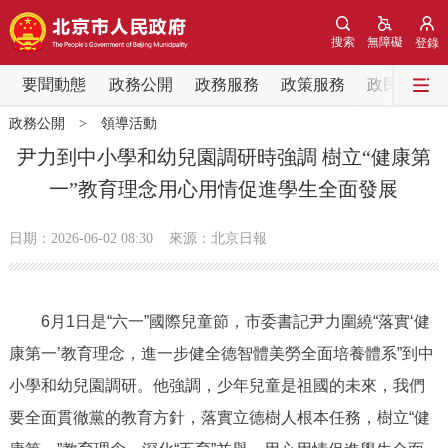
網站地圖
搜索
無障礙
登錄
要聞動態
要聞動態
政務公開
政務服務
政策服務
政民互動
政務公開
>
領導活動
黨中央精神
國務院資訊
中央部委動態
尹力到中小學和幼兒園調研時強調 樹立“健康第
一”教育理念用心用情促進學生全面發展
北京要聞
會議資訊
部門動態
日期：2026-06-02 08:30
來源：北京日報
各區熱點
政務公開
6月1日是“六一”國際兒童節，市委書記尹力圍繞“落實‘健
康第一’教育理念，進一步健全德智體美勞全面培養體系”到中
市領導
機構職能
政策服務
小學和幼兒園調研。他強調，少年兒童是祖國的未來，我們
政策兌現
政策解讀
回應關切
要全面貫徹黨的教育方針，落實立德樹人根本任務，樹立“健