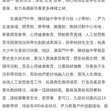
康第一”教育理念，深化“五育”並舉，用心用情促進學生全面
決策公開
專題公開
發展，努力為國家培養更多棟樑之材。
政務服務
在廣渠門中學、陳經綸中學帝景分校（小學部），尹力
走進操場、體育館、教學樓、圖書館、教師活動中心等地，
個人服務
法人服務
部門服務
察看體育教學、心理健康教育、勞動教育實踐、人工智慧教
育等開展情況和學生創新成果展示，與學校師生交流，祝廣
便民服務
利企服務
投資項目
大少年兒童節日快樂。他説，廣渠門中學、陳經綸中學都是
歷史悠久的名校，要深入實施素質教育，豐富校園文體、實
仲介服務
陽光政務
踐等活動，普及心理健康教育。注重因材施教，培養孩子生
政民互動
活和學習能力，幫助他們更好地融入社會、實現人生價值。
加強人工智慧教育工作，拓展典型應用場景。打造高素質專
12345網上接訴即辦
我要諮詢
我要建議
業化教師隊伍，涵養一流師德師風。嚴格落實校長陪餐制
度，讓校園餐更安全、更營養、更可口。九龍幼兒園共設14
參與調查
線上訪談
圖説互動
個教學班，現收有400余名幼兒。尹力察看戶外遊戲場地、親