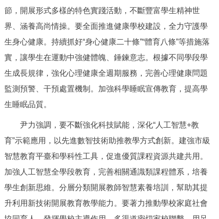
節，開展形式多樣的特色實踐活動，不斷豐富學生精神世
回到頂部
界、涵養高尚情操。要全面推進健康學校建設，全力守護學
生身心健康。持續抓好“身心健康二十條”“體育八條”等措施落
實，讓學生在運動中強健體魄、錘鍊意志。根據不同學段學
生成長規律，強化心理健康全週期服務，完善心理健康問題
監測預警、干預處置機制。加強科學睡眠宣傳教育，提高學
生睡眠品質。
尹力強調，要不斷強化科技賦能，深化“人工智慧+教
育”示範應用，以先進數智技術助推教學方式創新。建強市級
智慧教育平臺和學科性工具，促進優質課程資源共建共用。
加強人工智慧全學段教育，完善相關通識類課程體系，培養
學生創新思維。分層分類開展教師智慧素養培訓，幫助其提
升利用新技術開展教育教學能力。要著力推動學校家庭社會
協同育人，發揮學校主導作用，多渠道密切家校聯繫。用足