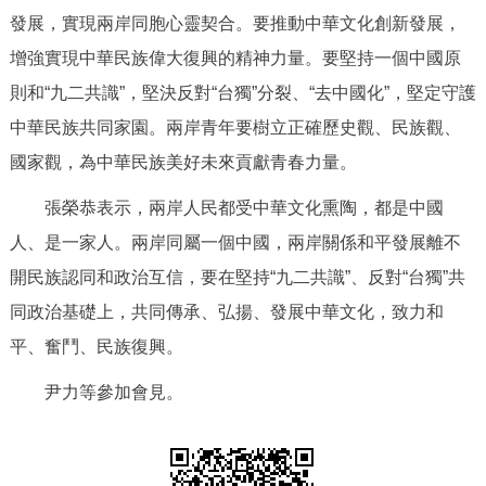
走進北京
發展，實現兩岸同胞心靈契合。要推動中華文化創新發展，
增強實現中華民族偉大復興的精神力量。要堅持一個中國原
北京概況
十六區概覽
人文北京
則和“九二共識”，堅決反對“台獨”分裂、“去中國化”，堅定守護
中華民族共同家園。兩岸青年要樹立正確歷史觀、民族觀、
綠色北京
圖説北京
視頻北京
國家觀，為中華民族美好未來貢獻青春力量。
多語種
張榮恭表示，兩岸人民都受中華文化熏陶，都是中國
ENGLISH
한국어
日本語
人、是一家人。兩岸同屬一個中國，兩岸關係和平發展離不
開民族認同和政治互信，要在堅持“九二共識”、反對“台獨”共
DEUTSCH
FRANÇAIS
РУССКИЙ ЯЗЫК
同政治基礎上，共同傳承、弘揚、發展中華文化，致力和
平、奮鬥、民族復興。
ESPAÑOL
PORTUGUÊS
العربية
尹力等參加會見。
ITALIANO