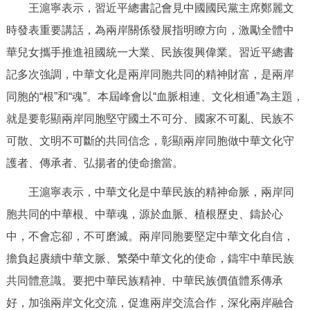
王滬寧表示，習近平總書記會見中國國民黨主席鄭麗文
決策公開
專題公開
時發表重要講話，為兩岸關係發展指明瞭方向，激勵全體中
政務服務
華兒女攜手推進祖國統一大業、民族復興偉業。習近平總書
記多次強調，中華文化是兩岸同胞共同的精神財富，是兩岸
個人服務
法人服務
部門服務
同胞的“根”和“魂”。本屆峰會以“血脈相連、文化相通”為主題，
就是要彰顯兩岸同胞堅守國土不可分、國家不可亂、民族不
便民服務
利企服務
投資項目
可散、文明不可斷的共同信念，彰顯兩岸同胞做中華文化守
護者、傳承者、弘揚者的使命擔當。
仲介服務
陽光政務
王滬寧表示，中華文化是中華民族的精神命脈，兩岸同
政民互動
胞共同的中華根、中華魂，源於血脈、植根歷史、鑄於心
中，不會忘卻，不可磨滅。兩岸同胞要堅定中華文化自信，
12345網上接訴即辦
我要諮詢
我要建議
擔負起賡續中華文脈、繁榮中華文化的使命，鑄牢中華民族
共同體意識。要把中華民族精神、中華民族價值體系傳承
參與調查
線上訪談
圖説互動
好，加強兩岸文化交流，促進兩岸交流合作，深化兩岸融合