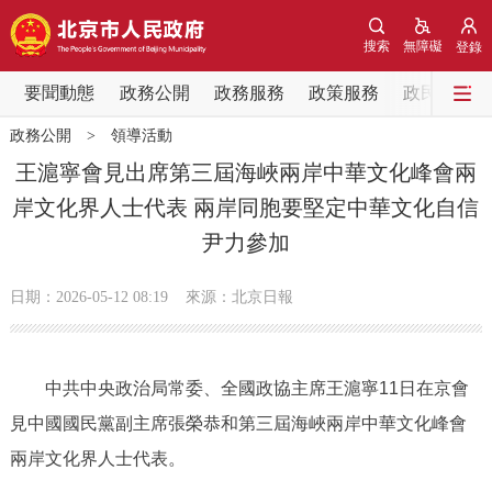
網站地圖
搜索
無障礙
登錄
要聞動態
要聞動態
政務公開
政務服務
政策服務
政民互動
政務公開
>
領導活動
黨中央精神
國務院資訊
中央部委動態
王滬寧會見出席第三屆海峽兩岸中華文化峰會兩
岸文化界人士代表 兩岸同胞要堅定中華文化自信
北京要聞
會議資訊
部門動態
尹力參加
各區熱點
日期：2026-05-12 08:19
來源：北京日報
政務公開
中共中央政治局常委、全國政協主席王滬寧11日在京會
市領導
機構職能
政策服務
見中國國民黨副主席張榮恭和第三屆海峽兩岸中華文化峰會
政策兌現
政策解讀
回應關切
兩岸文化界人士代表。