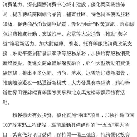
消費能力。深化國際消費中心城市建設，優化商業載體佈
局，提升傳統商圈綜合品質，補齊社區、特色街區便民服務
短板。促進商品消費擴容提質，優化“兩新”政策實施，落實綠
色消費推進行動，支援汽車、家電等大宗消費，推動“老字
號”煥發新活力。加大對健康、養老、托育等服務消費政策支
援，鼓勵平臺創新發展家政等服務業務，加快培育服務消費
新增長點。促進文商旅體展深度融合，延伸大型活動消費供
給鏈條，推出更多休閒、時尚、濱水、冰雪等消費新場景，
推廣離境退稅一點通辦新模式，大力發展賽事經濟，精心籌
辦世界田徑錦標賽等國際賽事和北京馬拉松等群眾體育活
動。
積極擴大有效投資。優化實施“兩重”項目，加快推進“3個
100”等重點工程建設，靠前啟動具備條件的“十五五”重大項
目，紮實做好項目儲備，保持開一備三強度。持續優化投資