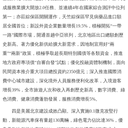
成服務業擴大開放2.0任務、並連續4年在國家綜合測評中位列
第一；亦莊綜保區開關運作，天竺綜保區罕見病藥品進口額
居全國首位；新設外資企業數量增長19.5%，積極開拓“一帶
一路”國際市場，開通首趟中亞班列，北京地區出口總額創歷
史新高。著力優化新供給擴大新需求，因地制宜用好“兩
重”“兩新”政策，積極爭取超長期特別國債等各類資金，推進
地方政府專項債“自審自發”試點；優化投融資體制機制，面向
民間資本推介重大項目總投資約2350億元；深入推進國際消
費中心城市建設，深化境外人員服務便利化改革，入境遊客
增長39%，全市旅遊人次和收入再創歷史新高，數字消費、綠
色消費、健康消費蓬勃發展，服務消費增長5%。
四是美麗北京建設成效凸顯。深入實施0.1微克攻堅行
動，新能源汽車保有量超130萬輛，綠色電力佔比達36%，優