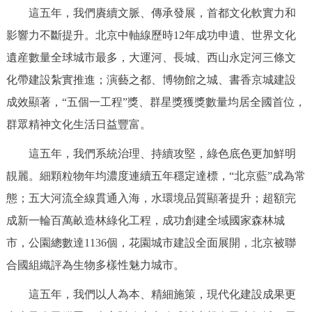
這五年，我們賡續文脈、傳承發展，首都文化軟實力和
影響力不斷提升。北京中軸線歷時12年成功申遺、世界文化
遺産數量全球城市最多，大運河、長城、西山永定河三條文
化帶建設紮實推進；演藝之都、博物館之城、書香京城建設
成效顯著，“五個一工程”獎、群星獎獲獎數量均居全國首位，
群眾精神文化生活日益豐富。
這五年，我們系統治理、持續攻堅，綠色底色更加鮮明
靚麗。細顆粒物年均濃度連續五年穩定達標，“北京藍”成為常
態；五大河流全線貫通入海，水環境品質顯著提升；超額完
成新一輪百萬畝造林綠化工程，成功創建全域國家森林城
市，公園總數達1136個，花園城市建設全面展開，北京被聯
合國組織評為生物多樣性魅力城市。
這五年，我們以人為本、精細施策，現代化建設成果更