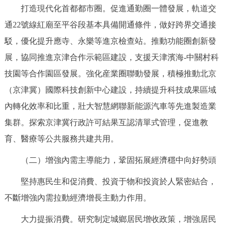
打造現代化首都都市圈。促進通勤圈一體發展，軌道交
通22號線紅廟至平谷段基本具備開通條件，做好跨界交通接
駁，優化提升應寺、永樂等進京檢查站。推動功能圈創新發
展，協同推進京津合作示範區建設，支援天津濱海-中關村科
技園等合作園區發展。強化産業圈聯動發展，積極推動北京
（京津冀）國際科技創新中心建設，持續提升科技成果區域
內轉化效率和比重，壯大智慧網聯新能源汽車等先進製造業
集群。探索京津冀行政許可結果互認清單式管理，促進教
育、醫療等公共服務共建共用。
（二）增強內需主導能力，鞏固拓展經濟穩中向好勢頭
堅持惠民生和促消費、投資于物和投資於人緊密結合，
不斷增強內需拉動經濟增長主動力作用。
大力提振消費。研究制定城鄉居民增收政策，增強居民