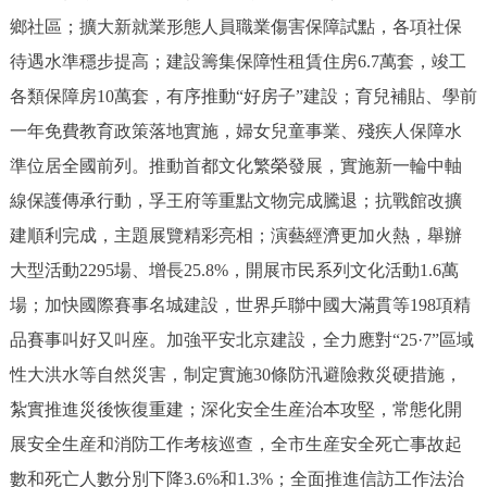
鄉社區；擴大新就業形態人員職業傷害保障試點，各項社保
待遇水準穩步提高；建設籌集保障性租賃住房6.7萬套，竣工
各類保障房10萬套，有序推動“好房子”建設；育兒補貼、學前
一年免費教育政策落地實施，婦女兒童事業、殘疾人保障水
準位居全國前列。推動首都文化繁榮發展，實施新一輪中軸
線保護傳承行動，孚王府等重點文物完成騰退；抗戰館改擴
建順利完成，主題展覽精彩亮相；演藝經濟更加火熱，舉辦
大型活動2295場、增長25.8%，開展市民系列文化活動1.6萬
場；加快國際賽事名城建設，世界乒聯中國大滿貫等198項精
品賽事叫好又叫座。加強平安北京建設，全力應對“25·7”區域
性大洪水等自然災害，制定實施30條防汛避險救災硬措施，
紮實推進災後恢復重建；深化安全生産治本攻堅，常態化開
展安全生産和消防工作考核巡查，全市生産安全死亡事故起
數和死亡人數分別下降3.6%和1.3%；全面推進信訪工作法治