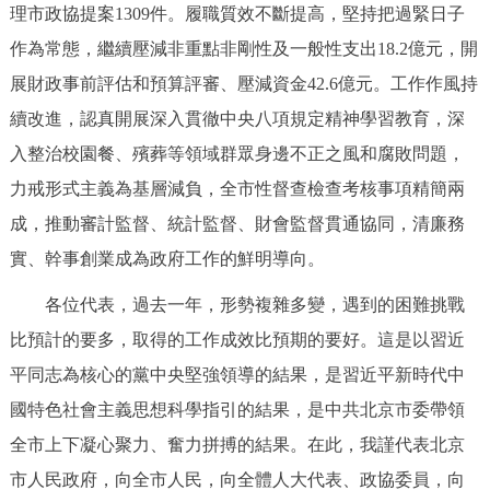
理市政協提案1309件。履職質效不斷提高，堅持把過緊日子
作為常態，繼續壓減非重點非剛性及一般性支出18.2億元，開
展財政事前評估和預算評審、壓減資金42.6億元。工作作風持
續改進，認真開展深入貫徹中央八項規定精神學習教育，深
入整治校園餐、殯葬等領域群眾身邊不正之風和腐敗問題，
力戒形式主義為基層減負，全市性督查檢查考核事項精簡兩
成，推動審計監督、統計監督、財會監督貫通協同，清廉務
實、幹事創業成為政府工作的鮮明導向。
各位代表，過去一年，形勢複雜多變，遇到的困難挑戰
比預計的要多，取得的工作成效比預期的要好。這是以習近
平同志為核心的黨中央堅強領導的結果，是習近平新時代中
國特色社會主義思想科學指引的結果，是中共北京市委帶領
全市上下凝心聚力、奮力拼搏的結果。在此，我謹代表北京
市人民政府，向全市人民，向全體人大代表、政協委員，向