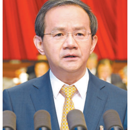
決策公開
專題公開
政務服務
個人服務
法人服務
部門服務
便民服務
利企服務
投資項目
仲介服務
陽光政務
政民互動
12345網上接訴即辦
我要諮詢
我要建議
參與調查
線上訪談
圖説互動