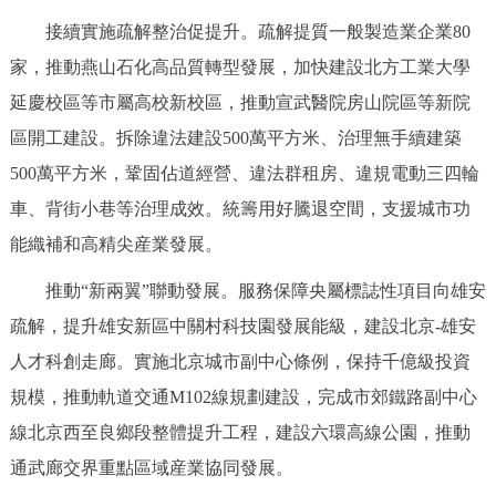
接續實施疏解整治促提升。疏解提質一般製造業企業80
家，推動燕山石化高品質轉型發展，加快建設北方工業大學
延慶校區等市屬高校新校區，推動宣武醫院房山院區等新院
區開工建設。拆除違法建設500萬平方米、治理無手續建築
500萬平方米，鞏固佔道經營、違法群租房、違規電動三四輪
車、背街小巷等治理成效。統籌用好騰退空間，支援城市功
能織補和高精尖産業發展。
推動“新兩翼”聯動發展。服務保障央屬標誌性項目向雄安
疏解，提升雄安新區中關村科技園發展能級，建設北京-雄安
人才科創走廊。實施北京城市副中心條例，保持千億級投資
規模，推動軌道交通M102線規劃建設，完成市郊鐵路副中心
線北京西至良鄉段整體提升工程，建設六環高線公園，推動
通武廊交界重點區域産業協同發展。