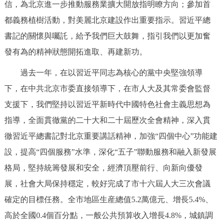
信，為北京進一步推動服務業擴大開放指明瞭方向；參加首
回到頂部
都義務植樹活動，對美麗北京建設作出重要指示。習近平總
書記的關懷與囑託，給予我們巨大鼓舞，指引我們以更加奮
發有為的精神狀態開拓進取、再建新功。
過去一年，在以習近平同志為核心的黨中央堅強領導
下，在中共北京市委直接領導下，在市人大及其常委會監督
支援下，我們堅持以習近平新時代中國特色社會主義思想為
指導，全面貫徹黨的二十大和二十屆歷次全會精神，深入貫
徹習近平總書記對北京重要講話精神，加強“四個中心”功能建
設，提高“四個服務”水準，深化“五子”聯動服務和融入新發展
格局，堅持統籌發展和安全，經濟頂壓前行、向新向優發
展，社會大局保持穩定，較好完成了市十六屆人大三次會議
確定的目標任務。全市地區生産總值5.2萬億元、增長5.4%、
高於全國0.4個百分點，一般公共預算收入增長4.8%，城鎮調