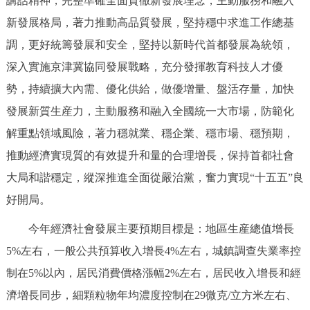
講話精神，完整準確全面貫徹新發展理念，主動服務和融入
新發展格局，著力推動高品質發展，堅持穩中求進工作總基
調，更好統籌發展和安全，堅持以新時代首都發展為統領，
深入實施京津冀協同發展戰略，充分發揮教育科技人才優
勢，持續擴大內需、優化供給，做優增量、盤活存量，加快
發展新質生産力，主動服務和融入全國統一大市場，防範化
解重點領域風險，著力穩就業、穩企業、穩市場、穩預期，
推動經濟實現質的有效提升和量的合理增長，保持首都社會
大局和諧穩定，縱深推進全面從嚴治黨，奮力實現“十五五”良
好開局。
今年經濟社會發展主要預期目標是：地區生産總值增長
5%左右，一般公共預算收入增長4%左右，城鎮調查失業率控
制在5%以內，居民消費價格漲幅2%左右，居民收入增長和經
濟增長同步，細顆粒物年均濃度控制在29微克/立方米左右、