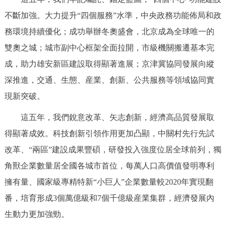
不斷加強。大力提升“四個服務”水準，中央政務功能佈局和政
務環境持續優化；成功舉辦冬奧盛會，北京成為全球唯一的
雙奧之城；城市副中心框架全面拉開，市級機關搬遷基本完
成，助力雄安新區建設取得顯著進展；京津冀協同發展向縱
深推進，交通、生態、産業、創新、公共服務等領域協同實
現新突破。
這五年，我們銳意改革、矢志創新，經濟高品質發展取
得顯著成效。科技創新引領作用更加凸顯，中關村先行先試
改革、“兩區”建設成果豐碩，研發投入強度位居全球前列，獨
角獸企業數量居全國各城市首位，每萬人口高價值發明專利
擁有量、國家級專精特新“小巨人”企業數量較2020年實現翻
番，培育形成3個萬億級和7個千億級産業集群，經濟發展內
生動力更加強勁。