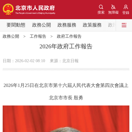
網站地圖
搜索
無障礙
登錄
要聞動態
要聞動態
政務公開
政務服務
政策服務
政民互動
政務公開
>
工作報告
>
政府工作報告
黨中央精神
國務院資訊
中央部委動態
2026年政府工作報告
北京要聞
會議資訊
部門動態
日期：2026-02-02 08:10
來源：北京日報
各區熱點
2026年1月25日在北京市第十六屆人民代表大會第四次會議上
政務公開
北京市市長 殷勇
市領導
機構職能
政策服務
政策兌現
政策解讀
回應關切