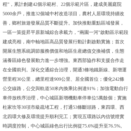
程”，累計創建42個示範村、22個示範片區，建成美麗庭院
5000余戶，推進32個城中村改造項目，農村人居環境持續改
善，鄉村旅遊發展品質不斷提升。加快推動重點區域發展，
一區一策提昇平原新城綜合承載力，“兩園一河”啟動區示範段
建成亮相，南中軸地區高品質發展行動計劃啟動實施；首次
開展生態系統調節服務價值和地區生産總值交換補償，生態
涵養區綠色發展動力進一步增強。東西部協作和支援合作走
在全國前列。深化交通綜合治理，開通3條地鐵新線、新增運
營里程30公里，總里程達909公里、居全國首位；優化242條
公交線路，公交與軌道50米內換乘比例達91%；加強電動自行
車停放秩序治理，中心城區新增機動車停車位5萬餘個；實施
杜家坎等30項市級疏堵工程，打通53條斷頭路，東四環、西
北四環大修及環境提升順利完工；實現五環路以內信號燈實
時調度控制，中心城區綠色出行比例從75.6%提升至76.5%。