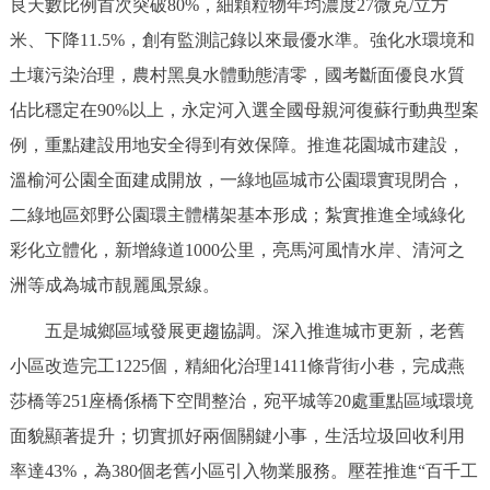
良天數比例首次突破80%，細顆粒物年均濃度27微克/立方
米、下降11.5%，創有監測記錄以來最優水準。強化水環境和
土壤污染治理，農村黑臭水體動態清零，國考斷面優良水質
佔比穩定在90%以上，永定河入選全國母親河復蘇行動典型案
例，重點建設用地安全得到有效保障。推進花園城市建設，
溫榆河公園全面建成開放，一綠地區城市公園環實現閉合，
二綠地區郊野公園環主體構架基本形成；紮實推進全域綠化
彩化立體化，新增綠道1000公里，亮馬河風情水岸、清河之
洲等成為城市靚麗風景線。
五是城鄉區域發展更趨協調。深入推進城市更新，老舊
小區改造完工1225個，精細化治理1411條背街小巷，完成燕
莎橋等251座橋係橋下空間整治，宛平城等20處重點區域環境
面貌顯著提升；切實抓好兩個關鍵小事，生活垃圾回收利用
率達43%，為380個老舊小區引入物業服務。壓茬推進“百千工