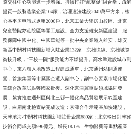
際交往中心功能進一步增強。持續打好“疏整促”組合拳，疏解
提質一般製造業企業104家，治理違法建設2049萬平方米，核
心區平房申請式退租2006戶，北京工業大學房山校區、北京
兒童醫院亦莊院區等開工建設。全力支援雄安新區建設，服
務保障中國中化、中國華能等一批中央企業遷入雄安，雄安
新區中關村科技園新增入駐企業132家，京雄快線、京雄城際
銜接升級，“三校一院”服務能力不斷提升。高水準建設城市副
中心，東六環入地改造工程建成通車，北京通州站開通運
營，首旅集團等市屬國企遷入副中心，副中心要素市場化配
置綜合改革試點獲國家批復。深化京津冀重點領域協同發
展，紮實推進通州區與北三縣一體化高品質發展示範區建
設，白廟南北檢查站完成改造；京津合作示範區加快建設，
天津濱海-中關村科技園新增註冊企業689家；北京輸出到津冀
技術合同成交額996億元、增長18.1%，生物醫藥等重點産業