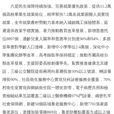
六是民生保障持續加強。完善就業優先政策，提供11.2萬
個高校畢業生就業崗位，精準幫扶7.2萬名就業困難人員實現
就業，全市就業農村勞動力基本納入城鎮職工保險體系，延
遲退休政策平穩實施。著力推動教育改革發展，新增普惠托
位8897個，適齡兒童入園率和普惠率分別達96%和94%；多措
並舉應對學齡人口達峰，新增中小學學位2.4萬個，深化中小
學集團化辦學改革，高考錄取率保持穩定；推動市屬高校分
類改革發展，支援部委高校創優爭先。紮實推進健康北京建
設，三級公立醫院提前兩周向基層投放50%以上號源、轉診量
增長90%，社區衛生服務中心實現兒科診療服務全覆蓋，70%
村衛生室實現與鄉鎮衛生院一體化管理，電子病歷共用和檢
查檢驗結果互認覆蓋二級以上醫療機構97%門診量。織密扎牢
社會保障網，新建50個區域養老服務中心，新增7701張家庭
養老床位，老樓加裝電梯869台，養老助餐點覆蓋九成以上城