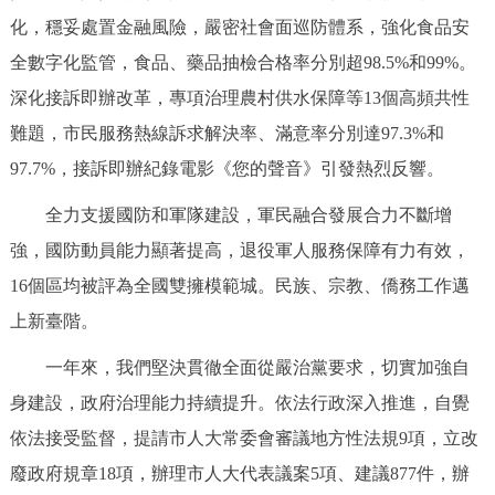
化，穩妥處置金融風險，嚴密社會面巡防體系，強化食品安
全數字化監管，食品、藥品抽檢合格率分別超98.5%和99%。
深化接訴即辦改革，專項治理農村供水保障等13個高頻共性
難題，市民服務熱線訴求解決率、滿意率分別達97.3%和
97.7%，接訴即辦紀錄電影《您的聲音》引發熱烈反響。
全力支援國防和軍隊建設，軍民融合發展合力不斷增
強，國防動員能力顯著提高，退役軍人服務保障有力有效，
16個區均被評為全國雙擁模範城。民族、宗教、僑務工作邁
上新臺階。
一年來，我們堅決貫徹全面從嚴治黨要求，切實加強自
身建設，政府治理能力持續提升。依法行政深入推進，自覺
依法接受監督，提請市人大常委會審議地方性法規9項，立改
廢政府規章18項，辦理市人大代表議案5項、建議877件，辦