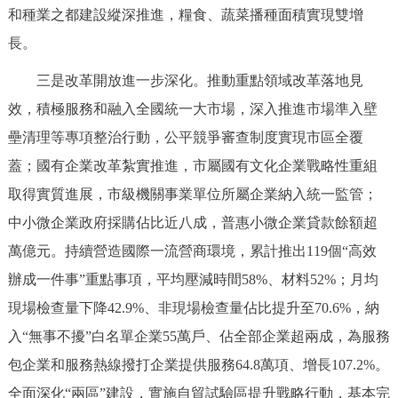
和種業之都建設縱深推進，糧食、蔬菜播種面積實現雙增
長。
三是改革開放進一步深化。推動重點領域改革落地見
效，積極服務和融入全國統一大市場，深入推進市場準入壁
壘清理等專項整治行動，公平競爭審查制度實現市區全覆
蓋；國有企業改革紮實推進，市屬國有文化企業戰略性重組
取得實質進展，市級機關事業單位所屬企業納入統一監管；
中小微企業政府採購佔比近八成，普惠小微企業貸款餘額超
萬億元。持續營造國際一流營商環境，累計推出119個“高效
辦成一件事”重點事項，平均壓減時間58%、材料52%；月均
現場檢查量下降42.9%、非現場檢查量佔比提升至70.6%，納
入“無事不擾”白名單企業55萬戶、佔全部企業超兩成，為服務
包企業和服務熱線撥打企業提供服務64.8萬項、增長107.2%。
全面深化“兩區”建設，實施自貿試驗區提升戰略行動，基本完