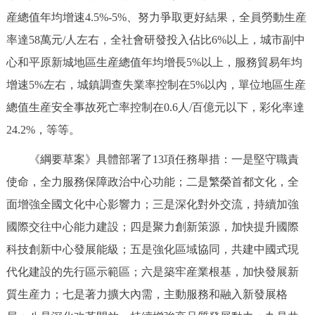
産總值年均增速4.5%-5%、努力爭取更好結果，全員勞動生産
率達58萬元/人左右，全社會研發投入佔比6%以上，城市副中
心和平原新城地區生産總值年均增長5%以上，服務貿易年均
增速5%左右，城鎮調查失業率控制在5%以內，單位地區生産
總值生産安全事故死亡率控制在0.6人/百億元以下，彩化率達
24.2%，等等。
《綱要草案》具體部署了13項任務舉措：一是堅守職責
使命，全力服務保障政治中心功能；二是繁榮首都文化，全
面增強全國文化中心影響力；三是深化對外交流，持續加強
國際交往中心能力建設；四是聚力創新策源，加快提升國際
科技創新中心發展能級；五是強化區域協同，共建中國式現
代化建設的先行區示範區；六是築牢産業根基，加快發展新
質生産力；七是著力擴大內需，主動服務和融入新發展格