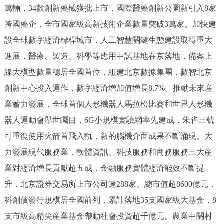
萬輛，34款創新藥械獲批上市，國際醫藥創新公園新引入8家
跨國藥企，全市國家級高新技術企業數量突破3萬家。加快建
設全球數字經濟標桿城市，人工智慧關鍵生態建設取得重大
進展，醫療、製造、科學等應用中試基地在京落地，備案上
線大模型數量穩居全國首位，組建北京數據集團，數智北京
創新中心投入運作，數字經濟增加值增長8.7%。推動未來産
業蓄力發展，全球首個人形機器人馬拉松比賽和世界人形機
器人運動會舉世矚目，6G小規模實驗網率先建成，朱雀三號
可重復使用火箭首飛入軌，新的腦機介面成果不斷涌現。大
力發展現代服務業，軟體資訊、科技服務和商務服務三大産
業對經濟增長貢獻超五成，金融服務實體經濟能效不斷提
升，北京證券交易所上市公司達288家、總市值超8600億元，
科創債發行規模居全國前列，累計落地35支國家級大基金，8
支市級高精尖産業基金帶動社會投資超千億元。農業中關村