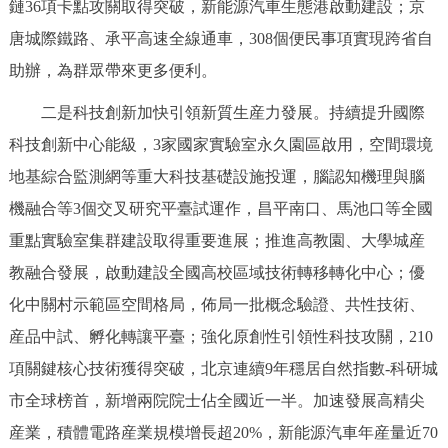
鏈36項卡點攻關取得突破，新能源汽車生態港啟動建設；京
唐城際鐵路、承平高速全線通車，308個便民事項實現跨省自
助辦，為群眾帶來更多便利。
二是科技創新加快引領新質生産力發展。持續提升國際
科技創新中心能級，3家國家實驗室永久園區啟用，空間環境
地基綜合監測網等重大科技基礎設施投運，腦認知機理與腦
機融合等3個交叉研究平臺試運作，昌平南口、馬池口等全國
重點實驗室集群建設取得重要進展；推進高教園、大學城産
教融合發展，啟動建設全國高校區域技術轉移轉化中心；優
化中關村示範區空間格局，佈局一批概念驗證、共性技術、
産品中試、孵化轉讓平臺；強化原創性引領性科技攻關，210
項關鍵核心技術獲得突破，北京連續9年穩居自然指數-科研城
市全球榜首，新增兩院院士佔全國近一半。加速發展高精尖
産業，積體電路産業規模增長超20%，新能源汽車年産量近70