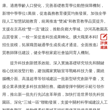
康。適應學齡人口變化，完善基礎教育學位動態保障機制，
新增中學學位1萬個，促進義務教育優質均衡發展。加強全學
段人工智慧賦能教育，統籌推進“雙減”和教育教學品質提升。
支援在京高校“雙一流”建設，推動良鄉大學城、沙河高教園高
品質發展，一校一策促進科技成果轉化。擴大職業本科院校
評價
招生規模，拓展職普融通學生成長成才通道。全面推進高素
建議
質教師隊伍建設，健全學校家庭社會協同育人機制。
提升科技創新體系效能。深入實施基礎研究領先和關鍵
核心技術攻堅行動，建強國家實驗室等戰略科技力量，圍繞
腦機介面、高溫超導等領域建設一批新型研究創新平臺，支
援企業承擔更多科技攻關任務。繼續發揮中關村示範引領作
用，推出新一批先行先試改革舉措，加快打造世界領先科技
園區。深化“三城一區”聯動發展，支援中關村科學城建設人工