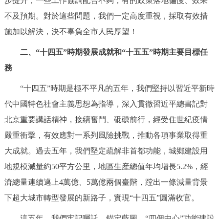
步提升，一些工作協調配合不夠，有的政策落地偏慢、效果
不及預期。對於這些問題，我們一定高度重視，採取有效措
施加以解決，決不辜負全市人民厚望！
二、“十四五”時期發展成就和“十五五”時期主要目標任
務
“十四五”時期是極不平凡的五年，我們堅持以習近平新時
代中國特色社會主義思想為指導，深入貫徹習近平總書記對
北京重要講話精神，接續奮鬥、砥礪前行，經受住世紀疫情
嚴重衝擊，有效應對一系列風險挑戰，推動各項事業取得重
大成就。過去五年，我們堅定疏解非首都功能，城鄉建設用
地規模減量約50平方公里，地區生産總值年均增長5.2%，經
濟總量連續邁上4萬億、5萬億兩個臺階，蹚出一條減量背景
下超大城市轉型發展的新路子，實現“十四五”圓滿收官。
這五年，我們牢記囑託、錨定藍圖，“四個中心”功能建設