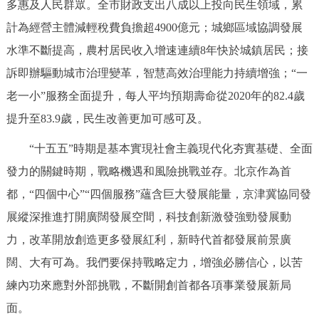
多惠及人民群眾。全市財政支出八成以上投向民生領域，累
計為經營主體減輕稅費負擔超4900億元；城鄉區域協調發展
水準不斷提高，農村居民收入增速連續8年快於城鎮居民；接
訴即辦驅動城市治理變革，智慧高效治理能力持續增強；“一
老一小”服務全面提升，每人平均預期壽命從2020年的82.4歲
提升至83.9歲，民生改善更加可感可及。
“十五五”時期是基本實現社會主義現代化夯實基礎、全面
發力的關鍵時期，戰略機遇和風險挑戰並存。北京作為首
都，“四個中心”“四個服務”蘊含巨大發展能量，京津冀協同發
展縱深推進打開廣闊發展空間，科技創新激發強勁發展動
力，改革開放創造更多發展紅利，新時代首都發展前景廣
闊、大有可為。我們要保持戰略定力，增強必勝信心，以苦
練內功來應對外部挑戰，不斷開創首都各項事業發展新局
面。