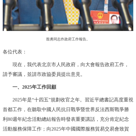
走進北京
北京概況
十六區概覽
人文北京
綠色北京
圖説北京
視頻北京
殷勇同志作政府工作報告。
多語種
各位代表：
現在，我代表北京市人民政府，向大會報告政府工作，
ENGLISH
한국어
日本語
請予審議，並請市政協委員提出意見。
DEUTSCH
FRANÇAIS
РУССКИЙ ЯЗЫК
一、2025年工作回顧
2025年是“十四五”規劃收官之年。習近平總書記高度重視
ESPAÑOL
PORTUGUÊS
العربية
首都工作，在聽取中國人民抗日戰爭暨世界反法西斯戰爭勝
利80週年紀念活動總結報告時發表重要講話，充分肯定紀念
ITALIANO
活動服務保障工作；向2025年中國國際服務貿易交易會致賀