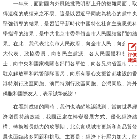
一年來，面對國內外風險挑戰明顯上升的複雜局面，取
得這樣的成績來之不易。這是以習近平同志為核心的黨中央
堅強領導的結果，是習近平新時代中國特色社會主義思想科
學指導的結果，是中共北京市委帶領全市人民團結奮鬥的結
果。在此，我代表北京市人民政府，向全市人民，向全體人
大代表、政協委員，向各民主黨派、各人民團體和各界人
評價
建議
士，向中央和國家機關各部門各單位，向各兄弟省區市，向
駐京解放軍和武警部隊官兵，向所有關心支援首都建設的香
港特別行政區同胞、澳門特別行政區同胞、台灣同胞、海外
僑胞和國際友人，表示誠摯感謝！
在看到成績的同時，我們也清醒地認識到，當前世界經
濟增長持續放緩，我國正處在轉變發展方式、優化經濟結
構、轉換增長動力的攻關期，北京實現城市更新和高品質發
展也面臨諸多問題和挑戰。主要是：經濟下行壓力加大，財