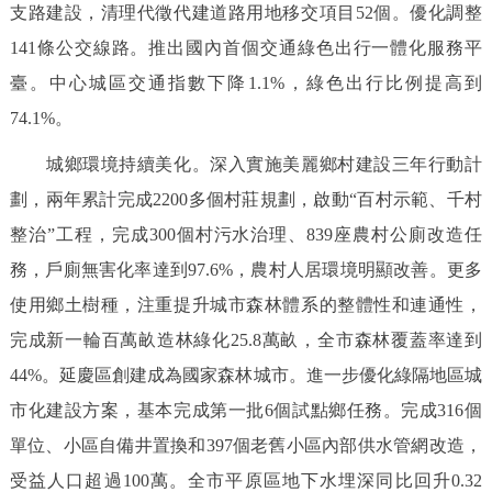
支路建設，清理代徵代建道路用地移交項目52個。優化調整
141條公交線路。推出國內首個交通綠色出行一體化服務平
臺。中心城區交通指數下降1.1%，綠色出行比例提高到
74.1%。
城鄉環境持續美化。深入實施美麗鄉村建設三年行動計
劃，兩年累計完成2200多個村莊規劃，啟動“百村示範、千村
整治”工程，完成300個村污水治理、839座農村公廁改造任
務，戶廁無害化率達到97.6%，農村人居環境明顯改善。更多
使用鄉土樹種，注重提升城市森林體系的整體性和連通性，
完成新一輪百萬畝造林綠化25.8萬畝，全市森林覆蓋率達到
44%。延慶區創建成為國家森林城市。進一步優化綠隔地區城
市化建設方案，基本完成第一批6個試點鄉任務。完成316個
單位、小區自備井置換和397個老舊小區內部供水管網改造，
受益人口超過100萬。全市平原區地下水埋深同比回升0.32