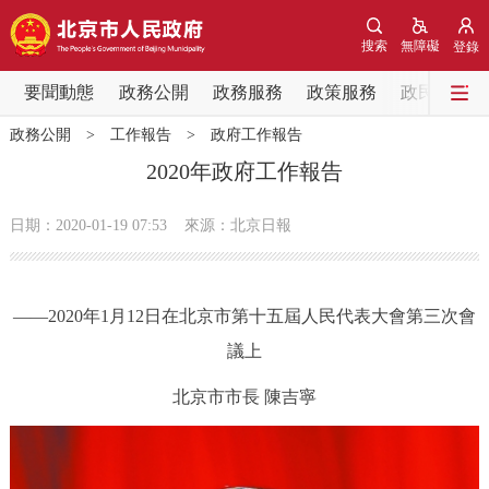
網站地圖
搜索
無障礙
登錄
要聞動態
要聞動態
政務公開
政務服務
政策服務
政民互動
政務公開
>
工作報告
>
政府工作報告
黨中央精神
國務院資訊
中央部委動態
2020年政府工作報告
北京要聞
會議資訊
部門動態
日期：2020-01-19 07:53
來源：北京日報
各區熱點
——2020年1月12日在北京市第十五屆人民代表大會第三次會
政務公開
議上
市領導
機構職能
政策服務
北京市市長 陳吉寧
政策兌現
政策解讀
回應關切