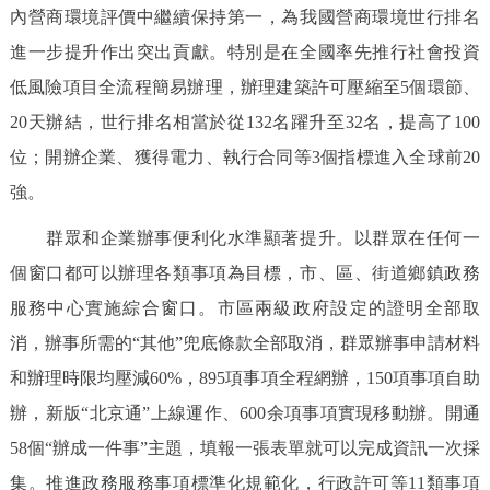
內營商環境評價中繼續保持第一，為我國營商環境世行排名
進一步提升作出突出貢獻。特別是在全國率先推行社會投資
低風險項目全流程簡易辦理，辦理建築許可壓縮至5個環節、
20天辦結，世行排名相當於從132名躍升至32名，提高了100
位；開辦企業、獲得電力、執行合同等3個指標進入全球前20
強。
群眾和企業辦事便利化水準顯著提升。以群眾在任何一
個窗口都可以辦理各類事項為目標，市、區、街道鄉鎮政務
服務中心實施綜合窗口。市區兩級政府設定的證明全部取
消，辦事所需的“其他”兜底條款全部取消，群眾辦事申請材料
和辦理時限均壓減60%，895項事項全程網辦，150項事項自助
辦，新版“北京通”上線運作、600余項事項實現移動辦。開通
58個“辦成一件事”主題，填報一張表單就可以完成資訊一次採
集。推進政務服務事項標準化規範化，行政許可等11類事項