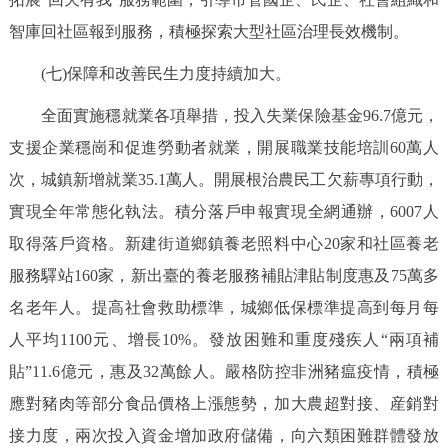
智庫回社區報到服務，積極探索大型社區治理長效機制。
(七)保障和改善民生力度持續加大。
全面實施穩就業各項舉措，投入失業保險基金96.7億元，
支援企業穩崗和促進勞動者就業，開展職業技能培訓60萬人
次，城鎮新增就業35.1萬人。開展根治農民工欠薪專項行動，
實現全年常態化執法。積分落戶申報實現全網通辦，6007人
取得落戶資格。新建街道鄉鎮養老照料中心20家和社區養老
服務驛站160家，新出臺的養老服務補貼津貼制度惠及75萬多
名老年人。提高社會救助標準，城鄉低保標準提高到每月每
人平均1100元、增長10%。發放困難和重度殘疾人“兩項補
貼”11.6億元，惠及32萬餘人。嚴格防控非洲豬瘟疫情，積極
應對豬肉等部分食品價格上漲態勢，加大農超對接、産銷對
接力度，兩次投入資金增加政府儲備，向六類困難群體發放