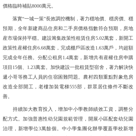
價格臨時補貼8000萬元。
落實“一城一策”長效調控機制，著力穩地價、穩房價、穩
預期，全年新建商品住房和二手房價格指數符合預期，房地
産市場保持平穩。建設籌集政策性租賃住房5.02萬套，新開工
政策性産權住房6.68萬套，完成棚戶區改造1.63萬戶，均超額
完成全年任務。分配公租房1.4萬套，新增共有産權住房申購
項目15個、1.23萬套。加快建設一批租賃型宿舍，著力解決快
遞小哥等務工人員的住宿困難問題。農村四類重點對象危房
改造全部開工，老樓加裝電梯555部，群眾居住條件不斷改
善。
持續加大教育投入，增加中小學教師績效工資，調整分
配方式。加強普惠性幼兒園規範管理，開展小區配套幼兒園
治理，新增學位3萬餘個。中小學集團化辦學覆蓋學校新增