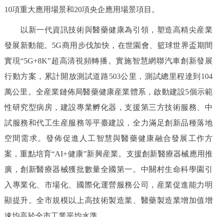
10項重大應用場景和20項央企應用場景項目。
以新一代資訊技術與醫藥健康為引領，塑造高精尖産業
發展新動能。5G商用步伐加快，在世園會、籃球世界盃期間
實現“5G+8K”超高清視頻轉播。實施智慧網聯汽車創新發展
行動方案，累計開放測試道路503公里，測試總里程達到104
萬公里。全産業鏈佈局醫藥健康産業體系，啟動建設5個示範
性研究型病房，建設專業孵化器，支援第三方技術服務、中
試服務和代工生産服務等平臺建設，全力滿足創新品種落地
空間需求。發佈促進人工智慧與醫藥健康融合發展工作方
案，重點培育“AI+健康”新興産業。支援創新醫療器械應用推
廣，創新醫療器械獲批數量全國第一。中關村生命科學園引
入專業化、市場化、國際化運營服務公司，産業促進能力明
顯提升。全市規模以上高技術製造業、醫藥製造業增加值增
速均高於全市工業平均水準。