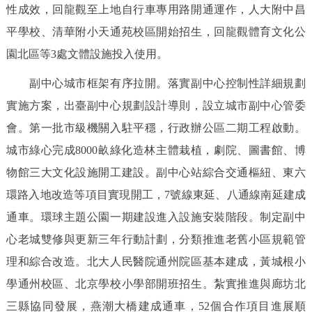
性成效，回龍觀至上地自行車專用路開通運作，人大附中昌
平學校、清華附小天通苑校區開始招生，回龍觀體育文化公
園北區等3處文體設施投入使用。
副中心城市框架有序拉開。落實副中心控制性詳細規劃
實施方案，出臺副中心規劃設計導則，設立城市副中心管委
會。第一批市級機關入駐平穩，行政辦公區二期工程啟動。
城市綠心完成8000畝綠化造林主體栽植，劇院、圖書館、博
物館三大文化設施開工建設。副中心站綜合交通樞紐、東六
環路入地改造等項目實現開工，7號線東延、八通線南延建成
通車。環球主題公園一期建設進入設施安裝階段。制定副中
心老城雙修與更新三年行動計劃，分類推進老舊小區規範管
理和綜合改造。北大人民醫院通州院區基本建成，黃城根小
學通州校區、北京學校小學部開班招生。紮實推進與廊坊北
三縣協同發展，燕潮大橋建成通車，52個合作項目進展順