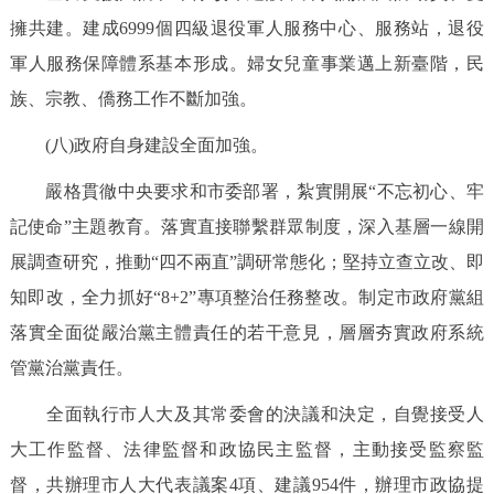
擁共建。建成6999個四級退役軍人服務中心、服務站，退役
軍人服務保障體系基本形成。婦女兒童事業邁上新臺階，民
族、宗教、僑務工作不斷加強。
(八)政府自身建設全面加強。
嚴格貫徹中央要求和市委部署，紮實開展“不忘初心、牢
記使命”主題教育。落實直接聯繫群眾制度，深入基層一線開
展調查研究，推動“四不兩直”調研常態化；堅持立查立改、即
知即改，全力抓好“8+2”專項整治任務整改。制定市政府黨組
落實全面從嚴治黨主體責任的若干意見，層層夯實政府系統
管黨治黨責任。
全面執行市人大及其常委會的決議和決定，自覺接受人
大工作監督、法律監督和政協民主監督，主動接受監察監
督，共辦理市人大代表議案4項、建議954件，辦理市政協提