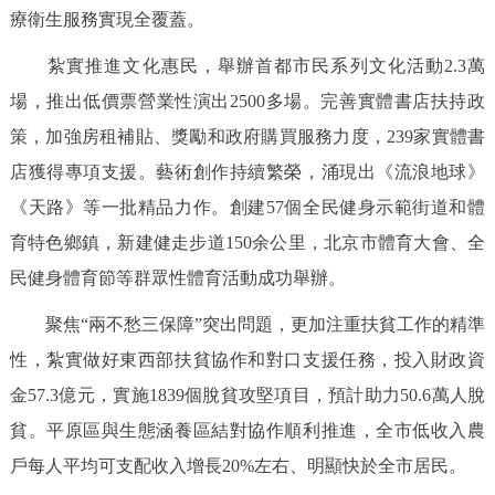
療衛生服務實現全覆蓋。
紮實推進文化惠民，舉辦首都市民系列文化活動2.3萬
場，推出低價票營業性演出2500多場。完善實體書店扶持政
策，加強房租補貼、獎勵和政府購買服務力度，239家實體書
店獲得專項支援。藝術創作持續繁榮，涌現出《流浪地球》
《天路》等一批精品力作。創建57個全民健身示範街道和體
育特色鄉鎮，新建健走步道150余公里，北京市體育大會、全
民健身體育節等群眾性體育活動成功舉辦。
聚焦“兩不愁三保障”突出問題，更加注重扶貧工作的精準
性，紮實做好東西部扶貧協作和對口支援任務，投入財政資
金57.3億元，實施1839個脫貧攻堅項目，預計助力50.6萬人脫
貧。平原區與生態涵養區結對協作順利推進，全市低收入農
戶每人平均可支配收入增長20%左右、明顯快於全市居民。