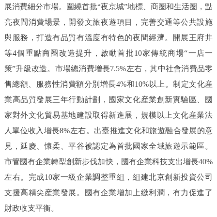
展消費細分市場。圍繞首批“夜京城”地標、商圈和生活圈，點
亮夜間消費場景，開發文旅夜遊項目，完善交通等公共設施
與服務，打造有品質有溫度有特色的夜間經濟。開展王府井
等4個重點商圈改造提升，啟動首批10家傳統商場“一店一
策”升級改造。市場總消費增長7.5%左右，其中社會消費品零
售總額、服務性消費額分別增長4%和10%以上。制定文化産
業高品質發展三年行動計劃，國家文化産業創新實驗區、國
家對外文化貿易基地建設取得新進展，規模以上文化産業法
人單位收入增長8%左右。出臺推進文化和旅遊融合發展的意
見，延慶、懷柔、平谷被認定為首批國家全域旅遊示範區。
市管國有企業轉型創新步伐加快，國有企業科技支出增長40%
左右。完成10家一級企業調整重組，組建北京創新投資公司
支援高精尖産業發展。國有企業增加上繳利潤，有力促進了
財政收支平衡。