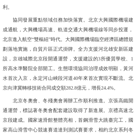
利。
協同發展重點領域任務加快落實。北京大興國際機場建
成通航，大興機場高速、軌道交通大興機場線等同步投運，
北京進入航空“雙樞紐”時代。大興國際機場臨空經濟區總體規
劃落地實施，自貿片區正式掛牌。全力支援河北雄安新區建
設，京雄城際北京段開通運營，支援建設的3所優質學校、1
所高水準醫院全部開工。生態環境協同治理成效明顯，黃河
水首次入京，永定河山峽段河道40年來首次實現不斷流。北
京向津冀轉移技術合同成交額282.8億元，增長24.4%。
北京冬奧會、冬殘奧會籌辦工作順利推進。京張高鐵開
通運營，標誌著冬奧會配套建設取得了新進展。京禮高速北
京段建成。國家速滑館整體亮相，首鋼滑雪大跳臺完工，國
家高山滑雪中心競速賽道達到測試賽要求，相約北京系列冬