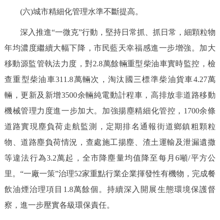
(六)城市精細化管理水準不斷提高。
深入推進“一微克”行動，堅持日常抓、抓日常，細顆粒物
年均濃度繼續大幅下降，市民藍天幸福感進一步增強。加大
移動源監管執法力度，對2.8萬餘輛重型柴油車實時監控，檢
查重型柴油車311.8萬輛次，淘汰國三標準柴油貨車4.27萬
輛，更新及新增3500余輛純電動計程車，高排放非道路移動
機械管理力度進一步加大。加強揚塵精細化管控，1700余條
道路實現塵負荷走航監測，定期排名通報街道鄉鎮粗顆粒
物、道路塵負荷情況，查處施工揚塵、渣土運輸及泄漏遺撒
等違法行為3.2萬起，全市降塵量均值降至每月6噸/平方公
里。“一廠一策”治理52家重點行業企業揮發性有機物，完成餐
飲油煙治理項目1.8萬餘個。持續深入開展生態環境保護督
察，進一步壓實各級環保責任。