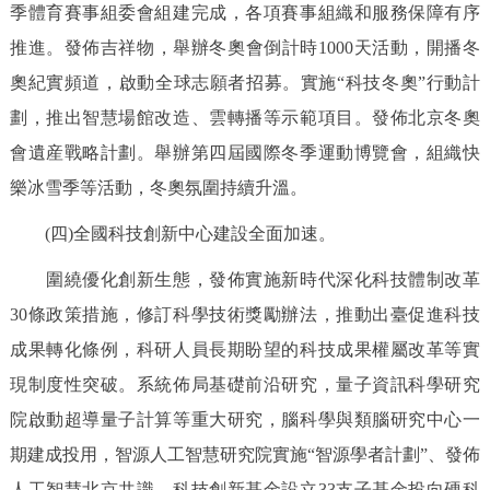
季體育賽事組委會組建完成，各項賽事組織和服務保障有序
推進。發佈吉祥物，舉辦冬奧會倒計時1000天活動，開播冬
奧紀實頻道，啟動全球志願者招募。實施“科技冬奧”行動計
劃，推出智慧場館改造、雲轉播等示範項目。發佈北京冬奧
會遺産戰略計劃。舉辦第四屆國際冬季運動博覽會，組織快
樂冰雪季等活動，冬奧氛圍持續升溫。
(四)全國科技創新中心建設全面加速。
圍繞優化創新生態，發佈實施新時代深化科技體制改革
30條政策措施，修訂科學技術獎勵辦法，推動出臺促進科技
成果轉化條例，科研人員長期盼望的科技成果權屬改革等實
現制度性突破。系統佈局基礎前沿研究，量子資訊科學研究
院啟動超導量子計算等重大研究，腦科學與類腦研究中心一
期建成投用，智源人工智慧研究院實施“智源學者計劃”、發佈
人工智慧北京共識，科技創新基金設立33支子基金投向硬科