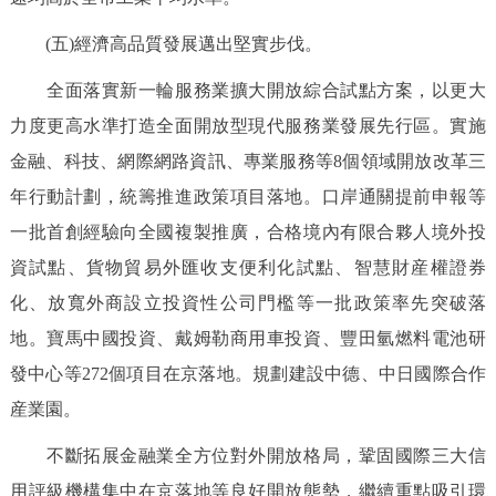
(五)經濟高品質發展邁出堅實步伐。
全面落實新一輪服務業擴大開放綜合試點方案，以更大
力度更高水準打造全面開放型現代服務業發展先行區。實施
金融、科技、網際網路資訊、專業服務等8個領域開放改革三
年行動計劃，統籌推進政策項目落地。口岸通關提前申報等
一批首創經驗向全國複製推廣，合格境內有限合夥人境外投
資試點、貨物貿易外匯收支便利化試點、智慧財産權證券
化、放寬外商設立投資性公司門檻等一批政策率先突破落
地。寶馬中國投資、戴姆勒商用車投資、豐田氫燃料電池研
發中心等272個項目在京落地。規劃建設中德、中日國際合作
産業園。
不斷拓展金融業全方位對外開放格局，鞏固國際三大信
用評級機構集中在京落地等良好開放態勢，繼續重點吸引環