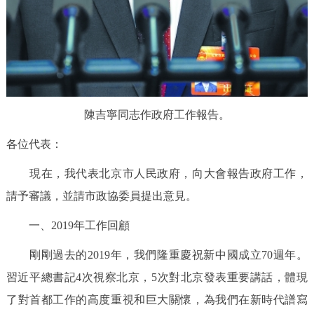
走進北京
北京概況
十六區概覽
人文北京
綠色北京
圖説北京
視頻北京
陳吉寧同志作政府工作報告。
多語種
各位代表：
ENGLISH
한국어
日本語
現在，我代表北京市人民政府，向大會報告政府工作，
請予審議，並請市政協委員提出意見。
DEUTSCH
FRANÇAIS
РУССКИЙ ЯЗЫК
一、2019年工作回顧
ESPAÑOL
PORTUGUÊS
العربية
剛剛過去的2019年，我們隆重慶祝新中國成立70週年。
習近平總書記4次視察北京，5次對北京發表重要講話，體現
ITALIANO
了對首都工作的高度重視和巨大關懷，為我們在新時代譜寫