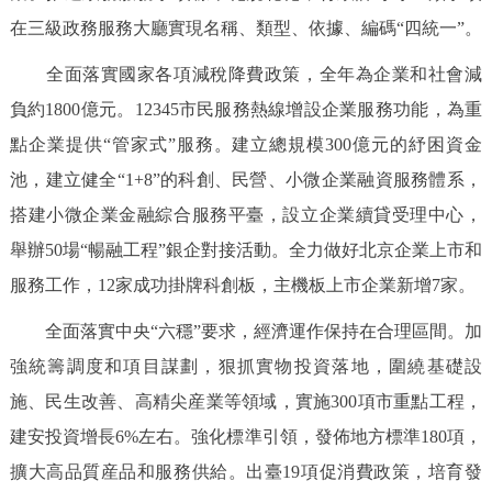
在三級政務服務大廳實現名稱、類型、依據、編碼“四統一”。
全面落實國家各項減稅降費政策，全年為企業和社會減
負約1800億元。12345市民服務熱線增設企業服務功能，為重
點企業提供“管家式”服務。建立總規模300億元的紓困資金
池，建立健全“1+8”的科創、民營、小微企業融資服務體系，
搭建小微企業金融綜合服務平臺，設立企業續貸受理中心，
舉辦50場“暢融工程”銀企對接活動。全力做好北京企業上市和
服務工作，12家成功掛牌科創板，主機板上市企業新增7家。
全面落實中央“六穩”要求，經濟運作保持在合理區間。加
強統籌調度和項目謀劃，狠抓實物投資落地，圍繞基礎設
施、民生改善、高精尖産業等領域，實施300項市重點工程，
建安投資增長6%左右。強化標準引領，發佈地方標準180項，
擴大高品質産品和服務供給。出臺19項促消費政策，培育發