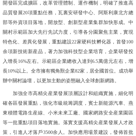
開發區完成擴區，改革管理體制、運作機制，明確了推進高
品質發展20項重點任務，瓦裏安研發中心、阿斯利康北方總
部等外資項目落地，開放型、創新型産業集群加快形成。中
關村示範區加大先行先試力度，引導各分園聚焦主業，實現
特色化、差異化發展，重點建設22家硬科技孵化器，首發100
余項新技術新産品，著力加強科技型企業培育，企業研發投
入增長16%左右。示範區企業總收入達到6.5萬億元左右，增
長10%以上。全市擁有獨角獸企業82家，居全國首位。成功舉
辦中關村論壇，以更加主動的姿態融入全球創新網路。
加強全市高精尖産業發展頂層設計和組織實施，細化明
確各區發展重點，強化市級統籌調度，賓士新能源汽車、燕
東積體電路生産線、小米未來工廠、國家網路安全産業園區
等一批重點項目落地實施。落實支援高精尖産業發展人才政
策，引進人才落戶3500余人。加快應用場景建設，發佈首批