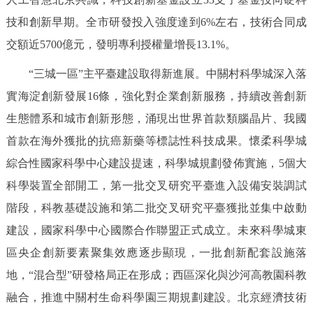
技和創新早期。全市研發投入強度達到6%左右，技術合同成
交額近5700億元，發明專利授權量增長13.1%。
“三城一區”主平臺建設取得新進展。中關村科學城深入落
實海淀創新發展16條，強化對企業創新服務，持續改善創新
生態體系和城市創新形態，涌現出世界首款類腦晶片、我國
首款在海外獲批的抗癌新藥等標誌性科技成果。懷柔科學城
綜合性國家科學中心建設提速，科學城規劃發佈實施，5個大
科學裝置全部開工，第一批交叉研究平臺進入設備安裝調試
階段，科教基礎設施和第二批交叉研究平臺獲批並集中啟動
建設，國家科學中心國際合作聯盟正式成立。未來科學城東
區央企創新要素聚集效應逐步顯現，一批創新配套設施落
地，“混合型”研發格局正在形成；西區深化與沙河高教園科教
融合，推進中關村生命科學園三期規劃建設。北京經濟技術