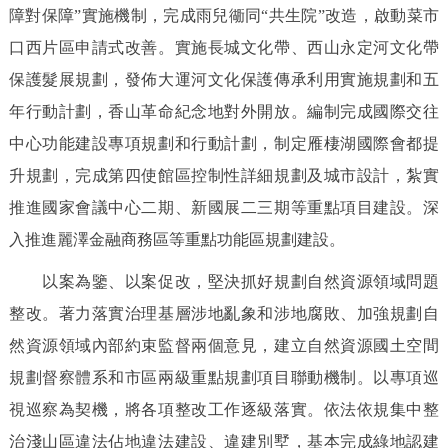
障對保障”實施機制，完成雨兒衚同“共生院”改造，啟動菜市
口西片區申請式改善。實施長城文化帶、西山永定河文化帶
保護髮展規劃，發佈大運河文化保護傳承利用實施規劃和五
年行動計劃，香山革命紀念地對外開放。編制完成國際交往
中心功能建設專項規劃和行動計劃，制定雁棲湖國際會都提
升規劃，完成第四使館區控制性詳細規劃及城市設計，紮實
推進國家會議中心二期、新國展二三期等重點項目建設。深
入推進麗澤金融商務區等重點功能區規劃建設。
以案為鑒、以案促改，堅決抓好規劃自然資源領域問題
整改。著力落實治理基層涉地亂象和涉地腐敗、加強規劃自
然資源領域內部約束監督兩個意見，建立自然資源國土空間
規劃督察體系和市區兩級重點規劃項目聯動機制。以專項巡
視巡察為契機，將各項整改工作逐級落實。依法依規集中整
治淺山區違法佔地違法建設、違建別墅，基本完成綠地認建