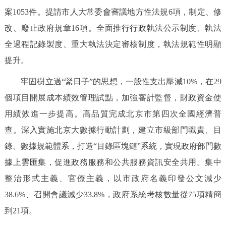
案1053件。提請市人大常委會審議地方性法規6項，制定、修
改、廢止政府規章16項。全面推行行政執法公示制度、執法
全過程記錄製度、重大執法決定審核制度，執法規範性明顯
提升。
牢固樹立過“緊日子”的思想，一般性支出壓減10%，在29
個項目開展成本績效管理試點，加強審計監督，財政資金使
用績效進一步提高。高品質完成北京市第四次全國經濟普
查。深入實施北京大數據行動計劃，建立市級部門職責、目
錄、數據規範體系，打造“目錄區塊鏈”系統，實現政府部門數
據上雲匯集，促進政務服務和公共服務資訊安全共用。集中
整治形式主義、官僚主義，以市政府名義印發公文減少
38.6%、召開會議減少33.8%，政府系統考核數量從75項精簡
到21項。