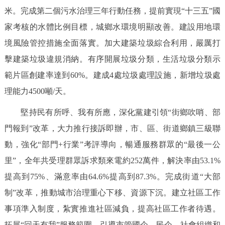
米。完成第二個污水治理三年行動任務，提前實現“十三五”國
家考核的水體比例目標，城鄉水環境明顯改善。建設用地環
境風險管控措施全面落實。加大建築垃圾綜合利用，嚴厲打
擊建築垃圾違規消納。有序開展垃圾分類，生活垃圾分類示
範片區創建率達到60%。建成4處垃圾處理設施，新增垃圾處
理能力4500噸/天。
堅持民有所呼、我有所應，深化黨建引領“街鄉吹哨、部
門報到”改革，大力推行接訴即辦，市、區、街道鄉鎮三級聯
動，強化“部門+行業”考評導向，暢通服務群眾的“最後一公
里”，全年共受理群眾訴求類來電約252萬件，解決率由53.1%
提高到75%、滿意率由64.6%提高到87.3%。完成街道“大部
制”改革，推動城市治理重心下移、資源下沉。建立社區工作
事項準入制度，紮實推進社區減負，提高社區工作者待遇。
拓展“回天有我”服務範圍，引導市管國企、民企、社會組織和