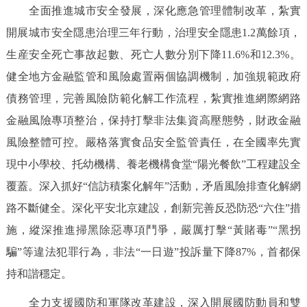
全面推進城市安全發展，深化應急管理體制改革，紮實
開展城市安全隱患治理三年行動，治理安全隱患1.2萬餘項，
生産安全死亡事故起數、死亡人數分別下降11.6%和12.3%。
健全地方金融監管和風險處置兩個協調機制，加強規範政府
債務管理，完善風險防範化解工作流程，紮實推進網際網路
金融風險專項整治，保持打擊非法集資高壓態勢，財政金融
風險整體可控。嚴格落實食品安全監管責任，在全國率先實
現中小學校、托幼機構、養老機構食堂“陽光餐飲”工程建設全
覆蓋。深入抓好“信訪積案化解年”活動，矛盾風險排查化解網
路不斷健全。深化平安北京建設，創新完善反恐防恐“六住”措
施，縱深推進掃黑除惡專項鬥爭，嚴厲打擊“黃賭毒”“黑拐
騙”等違法犯罪行為，非法“一日遊”投訴量下降87%，首都保
持和諧穩定。
全力支援國防和軍隊改革建設，深入開展國防動員和雙