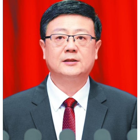
決策公開
專題公開
政務服務
個人服務
法人服務
部門服務
便民服務
利企服務
投資項目
仲介服務
陽光政務
政民互動
12345網上接訴即辦
我要諮詢
我要建議
參與調查
線上訪談
圖説互動