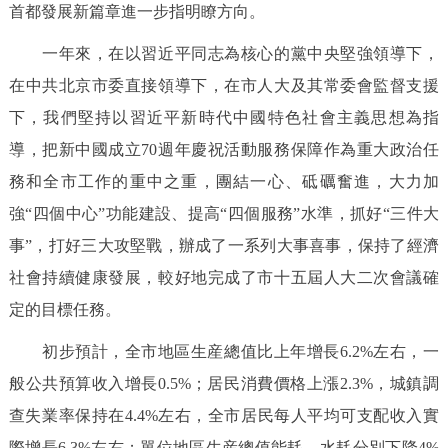
首都發展新篇章進一步指明瞭方向。
回到頂部
一年來，在以習近平同志為核心的黨中央堅強領導下，
在中共北京市委直接領導下，在市人大及其常委會監督支援
下，我們堅持以習近平新時代中國特色社會主義思想為指
導，把新中國成立70週年慶祝活動服務保障作為重大政治任
務和全市工作的重中之重，團結一心、砥礪奮進，大力加
強“四個中心”功能建設、提高“四個服務”水準，抓好“三件大
事”，打好三大攻堅戰，辦成了一系列大事喜事，保持了經濟
社會持續健康發展，較好地完成了市十五屆人大二次會議確
定的目標任務。
初步預計，全市地區生産總值比上年增長6.2%左右，一
般公共預算收入增長0.5%；居民消費價格上漲2.3%，城鎮調
查失業率保持在4.4%左右，全市居民每人平均可支配收入實
際增長6.3%左右；單位地區生産總值能耗、水耗分別下降4%