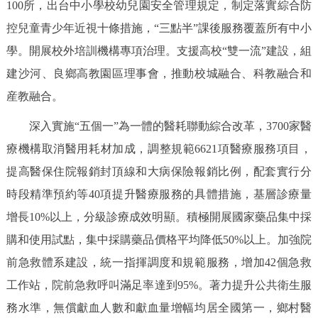
100所，出台中小學校幼兒園安全管理規定，制定落實綜合防
控兒童青少年近視十條措施，“三點半”課後服務覆蓋所有中小
學。開展校外培訓機構專項治理。支援高校“雙一流”建設，組
建沙河、良鄉高教園區理事會，推動校城融合、科教融合和
産教融合。
深入實施“五個一”為一體的醫耗聯動綜合改革，3700家醫
療機構取消醫用耗材加成，調整規範6621項醫療服務項目，
提高醫保住院報銷封頂線和大病保險報銷比例，配套實行分
時段精準預約等40項提升醫療服務的具體措施，基層診療量
增長10%以上，分級診療成效明顯。積極開展國家藥品集中採
購和使用試點，集中採購藥品價格平均降低50%以上。加強院
前急救體系建設，統一指揮調度和規範服務，增加42個急救
工作站，院前急救呼叫滿足率達到95%。著力提升公共衛生服
務水準，無償獻血人數和獻血量增幅均居全國第一，鄉村醫