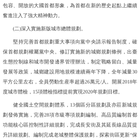
包容、開放的大國首都形象，為首都在新的歷史起點上繼續
奮進注入了強大精神動力。
(二)深入實施新版城市總體規劃。
堅持完善首都規劃重大事項向黨中央請示報告制度，確
保首都規劃權屬黨中央。修訂實施新的城鄉規劃條例，出臺
生態控制線和城市開發邊界管理辦法，制定戰略留白、減量
發展等政策，城鄉建設用地規模連續兩年下降，全年減量30
平方公里左右，全員勞動生産率超過26萬元/人。開展2018年
度城市體檢，15項體檢指標提前實現2020年規劃目標。
健全國土空間規劃體系，13個區分區規劃及亦莊新城規
劃發佈實施，完善28項市級專項規劃編制。高品質編制首都
功能核心區控制性詳細規劃，完成長安街及其延長線品質提
升詳細規劃。編制完成老城整體保護規劃，探索街區更新“保