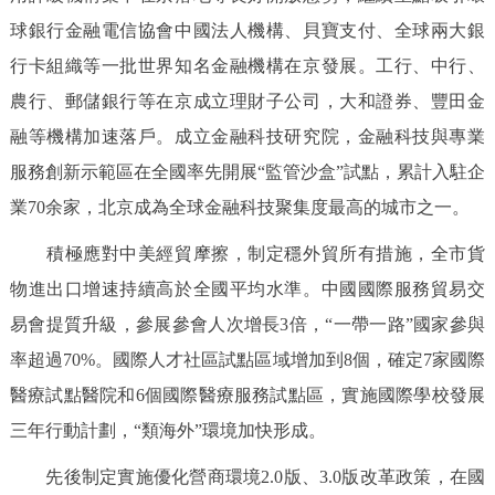
球銀行金融電信協會中國法人機構、貝寶支付、全球兩大銀
行卡組織等一批世界知名金融機構在京發展。工行、中行、
農行、郵儲銀行等在京成立理財子公司，大和證券、豐田金
融等機構加速落戶。成立金融科技研究院，金融科技與專業
服務創新示範區在全國率先開展“監管沙盒”試點，累計入駐企
業70余家，北京成為全球金融科技聚集度最高的城市之一。
積極應對中美經貿摩擦，制定穩外貿所有措施，全市貨
物進出口增速持續高於全國平均水準。中國國際服務貿易交
易會提質升級，參展參會人次增長3倍，“一帶一路”國家參與
率超過70%。國際人才社區試點區域增加到8個，確定7家國際
醫療試點醫院和6個國際醫療服務試點區，實施國際學校發展
三年行動計劃，“類海外”環境加快形成。
先後制定實施優化營商環境2.0版、3.0版改革政策，在國