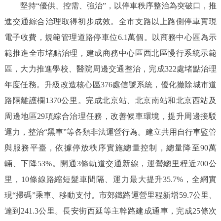
堅持“優供、控需、強治”，以停車秩序整治為突破口，推
進交通綜合治理取得初步成效。全市支路以上路側停車實現
電子收費，規範管理道路停車位6.1萬個。以商務中心區為示
範推進全市堵點治理，建成商務中心區西北區慢行系統示範
區，大力推進學校、醫院周邊交通整治，完成322處堵點治理
年度任務。升級改造核心區376處信號系統，優化撤除城市道
路隔離護欄1370公里。完成北京站、北京南站和北京西站及
周邊地區29項綜合治理任務，改善候車環境，提升周邊接駁
運力，整治“黑車”等各類非法運營行為。建立共用自行車監管
與服務平臺，依據停放秩序實施總量控制，總量降至90萬
輛、下降53%。開通3條軌道交通新線，運營總里程近700公
里，10條線路縮短髮車間隔、運力最大提升35.7%，全網實
現“掃碼”乘車、移動支付。市郊鐵路運營里程新增59.7公里、
達到241.3公里。長安街西延等主幹路建成通車，完成25條次