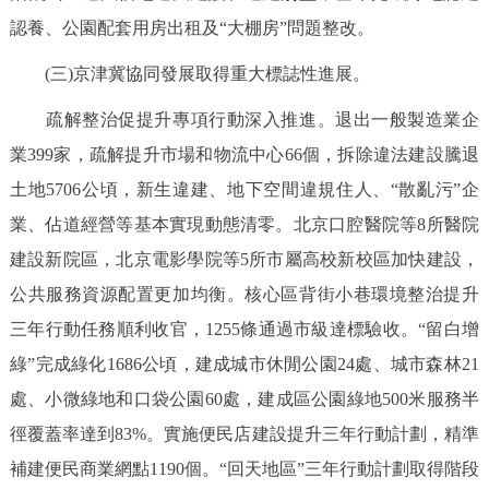
認養、公園配套用房出租及“大棚房”問題整改。
(三)京津冀協同發展取得重大標誌性進展。
疏解整治促提升專項行動深入推進。退出一般製造業企
業399家，疏解提升市場和物流中心66個，拆除違法建設騰退
土地5706公頃，新生違建、地下空間違規住人、“散亂污”企
業、佔道經營等基本實現動態清零。北京口腔醫院等8所醫院
建設新院區，北京電影學院等5所市屬高校新校區加快建設，
公共服務資源配置更加均衡。核心區背街小巷環境整治提升
三年行動任務順利收官，1255條通過市級達標驗收。“留白增
綠”完成綠化1686公頃，建成城市休閒公園24處、城市森林21
處、小微綠地和口袋公園60處，建成區公園綠地500米服務半
徑覆蓋率達到83%。實施便民店建設提升三年行動計劃，精準
補建便民商業網點1190個。“回天地區”三年行動計劃取得階段