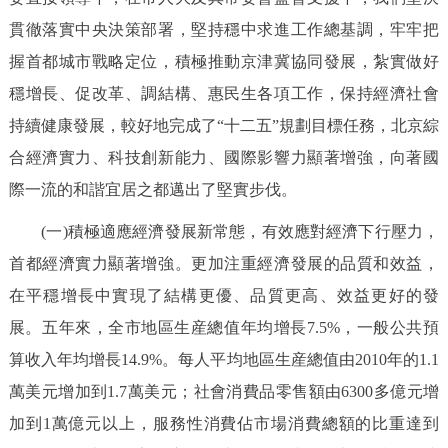
走進北京
貫徹落實中央決策部署，堅持穩中求進工作總基調，牢牢把
北京概況
十六區概覽
人文北京
握首都城市戰略定位，積極推動京津冀協同發展，紮實做好
穩增長、促改革、調結構、惠民生各項工作，保持經濟社會
綠色北京
圖説北京
視頻北京
持續健康發展，較好地完成了“十二五”規劃目標任務，北京綜
合經濟實力、科技創新能力、國際影響力顯著增強，向著國
多語種
際一流的和諧宜居之都邁出了堅實步伐。
ENGLISH
한국어
日本語
(一)積極適應經濟發展新常態，有效應對經濟下行壓力，
首都經濟實力顯著增強。更加注重經濟發展的品質和效益，
DEUTSCH
FRANÇAIS
РУССКИЙ ЯЗЫК
在平穩增長中實現了結構更優、品質更高、效益更好的發
展。五年來，全市地區生産總值年均增長7.5%，一般公共預
ESPAÑOL
PORTUGUÊS
العربية
算收入年均增長14.9%。每人平均地區生産總值由2010年的1.1
萬美元增加到1.7萬美元；社會消費品零售額由6300多億元增
ITALIANO
加到1萬億元以上，服務性消費佔市場消費總額的比重達到