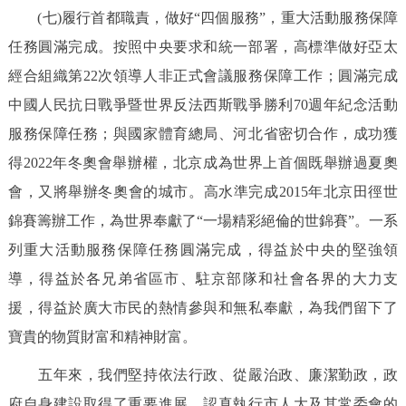
(七)履行首都職責，做好“四個服務”，重大活動服務保障
任務圓滿完成。按照中央要求和統一部署，高標準做好亞太
經合組織第22次領導人非正式會議服務保障工作；圓滿完成
中國人民抗日戰爭暨世界反法西斯戰爭勝利70週年紀念活動
服務保障任務；與國家體育總局、河北省密切合作，成功獲
得2022年冬奧會舉辦權，北京成為世界上首個既舉辦過夏奧
會，又將舉辦冬奧會的城市。高水準完成2015年北京田徑世
錦賽籌辦工作，為世界奉獻了“一場精彩絕倫的世錦賽”。一系
列重大活動服務保障任務圓滿完成，得益於中央的堅強領
導，得益於各兄弟省區市、駐京部隊和社會各界的大力支
援，得益於廣大市民的熱情參與和無私奉獻，為我們留下了
寶貴的物質財富和精神財富。
五年來，我們堅持依法行政、從嚴治政、廉潔勤政，政
府自身建設取得了重要進展。認真執行市人大及其常委會的