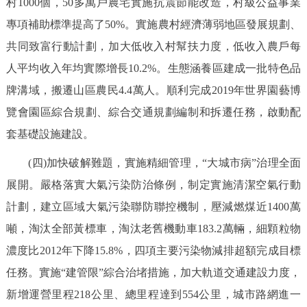
村1000個，50多萬戶農宅實施抗震節能改造，村級公益事業
專項補助標準提高了50%。實施農村經濟薄弱地區發展規劃、
共同致富行動計劃，加大低收入村幫扶力度，低收入農戶每
人平均收入年均實際增長10.2%。生態涵養區建成一批特色品
牌溝域，搬遷山區農民4.4萬人。順利完成2019年世界園藝博
覽會園區綜合規劃、綜合交通規劃編制和拆遷任務，啟動配
套基礎設施建設。
(四)加快破解難題，實施精細管理，“大城市病”治理全面
展開。嚴格落實大氣污染防治條例，制定實施清潔空氣行動
計劃，建立區域大氣污染聯防聯控機制，壓減燃煤近1400萬
噸，淘汰全部黃標車，淘汰老舊機動車183.2萬輛，細顆粒物
濃度比2012年下降15.8%，四項主要污染物減排超額完成目標
任務。實施“建管限”綜合治堵措施，加大軌道交通建設力度，
新增運營里程218公里、總里程達到554公里，城市路網進一