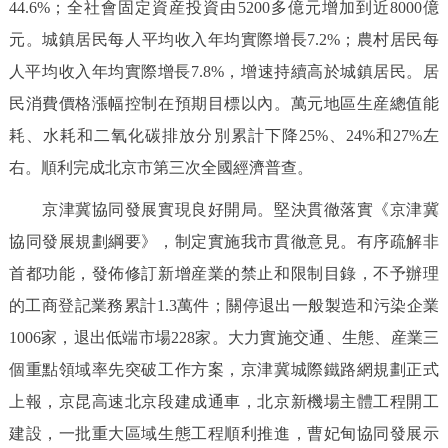
44.6%；全社會固定資産投資由5200多億元增加到近8000億
回到頂部
元。城鎮居民每人平均收入年均實際增長7.2%；農村居民每
人平均收入年均實際增長7.8%，增速持續高於城鎮居民。居
民消費價格漲幅控制在預期目標以內。萬元地區生産總值能
耗、水耗和二氧化碳排放分別累計下降25%、24%和27%左
右。順利完成北京市第三次全國經濟普查。
京津冀協同發展實現良好開局。堅決貫徹落實《京津冀
協同發展規劃綱要》，制定實施我市貫徹意見。有序疏解非
首都功能，發佈修訂新增産業的禁止和限制目錄，不予辦理
的工商登記業務累計1.3萬件；關停退出一般製造和污染企業
1006家，退出低端市場228家。大力實施交通、生態、産業三
個重點領域率先突破工作方案，京津冀城際鐵路網規劃正式
上報，京昆高速北京段建成通車，北京新機場主體工程開工
建設，一批重大區域生態工程順利推進，曹妃甸協同發展示