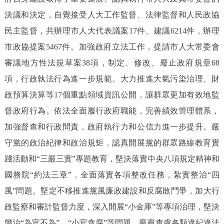
決議和決定，自覺接受人大工作監督、法律監督和人民政協
民主監督，共辦理市人大代表議案17件、建議6214件，辦理
市政協提案5467件。加強政府立法工作，提請市人大常委會
審議地方性法規草案38項，制定、修改、廢止政府規章68
項，行政執法行為進一步規範。大力推進大氣污染治理、財
政預算決算等17個重點領域資訊公開，讓群眾更加有效地監
督政府行為。依法全面履行政府職能，完善績效管理體系，
加強督查和行政問責，政府執行力和公信力進一步提升。嚴
守黨的政治紀律和政治規矩，認真開展黨的群眾路線教育實
踐活動和“三嚴三實”專題教育，堅決落實中央八項規定精神和
國務院“約法三章”，全面落實各項整改任務，紮實整治“四
風”問題。堅定不移推進黨風廉政建設和反腐敗鬥爭，加大行
政監察和審計監督力度，深入開展“小金庫”等專項治理，堅決
懲治“為官不為”、“小官貪腐”等問題，嚴肅查處各類違紀違法